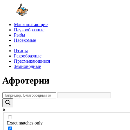
Млекопитающие
Паукообразные
Рыбы
Насекомые
Птицы
Ракообразные
Пресмыкающиеся
Земноводные
Афротерии
Exact matches only