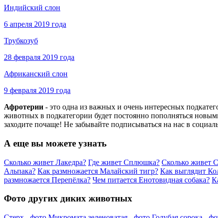
Индийский слон
6 апреля 2019 года
Трубкозуб
28 февраля 2019 года
Африканский слон
9 февраля 2019 года
Афротерии
- это одна из важных и очень интересных подкате
животных в подкатегории будет постоянно пополняться новыми
заходите почаще! Не забывайте подписываться на нас в социал
А еще вы можете узнать
Сколько живет Лакедра?
Где живет Сплюшка?
Сколько живет 
Альпака?
Как размножается Малайский тигр?
Как выглядит Ко
размножается Перепёлка?
Чем питается Енотовидная собака?
К
Фото других диких животных
Стерх - фото
Микромата зеленоватая - фото
Голубая сорока - фо