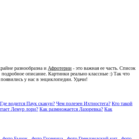
крайне разнообразна и
Афротерии
- это важная ее часть. Список
подробное описание. Картинки реально классные :) Так что
 появились у нас в энциклопедии. Удачи!
Где водится Паук скакун?
Чем полезен Ихтиостега?
Кто такой
итает Лемур лори?
Как размножается Лазоревка?
Как
- фото
Бычок - фото
Гусеница - фото
Гренландский кит - фото