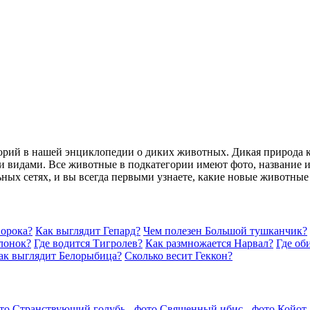
горий в нашей энциклопедии о диких животных. Дикая природа 
 видами. Все животные в подкатегории имеют фото, название и 
ьных сетях, и вы всегда первыми узнаете, какие новые животные
Сорока?
Как выглядит Гепард?
Чем полезен Большой тушканчик?
лонок?
Где водится Тигролев?
Как размножается Нарвал?
Где об
ак выглядит Белорыбица?
Сколько весит Геккон?
то
Странствующий голубь - фото
Священный ибис - фото
Койот 