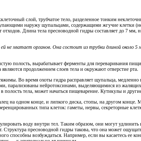
леточный слой, трубчатое тело, разделенное тонким неклеточ
тупающими наружу щупальцами, содержащими жгучие клетки (нема
 от отходов. Длина тела пресноводной гидры составляет до 7 мм,
 ей не хватает органов. Она состоит из трубки длиной около 5
стую полость, вырабатывает ферменты для переваривания пищи
являются продолжением слоев тела и окружают отверстие рта.
тяжимы. Во время охоты гидра расправляет щупальца, медленно 
ами, парализованы нейротоксинами, выделяющимися из жалящи
т в полость тела, может начаться пищеварение. Кутикулы и други
палец на одном конце, и липкого диска, стопы, на другом конце
еренцированных типа клеток: гаметы, нервы, секреторные клет
улировать воду внутри тел. Таким образом, они могут удлинить и
т. Структура пресноводной гидры такова, что она может ощущат
го способны возбуждаться. Например, если вы касаетесь ее кон
клеток — к эпителиально-мышечным.