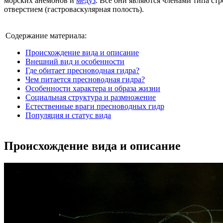
морских анемонов и
медуз
. Все они являются членами типа с
отверстием (гастроваскулярная полость).
Содержание материала:
Происхождение вида и описание
Внешний вид и особенности
Где обитает пресноводная гидра?
Чем питается пресноводная гидра?
Особенности характера и образа жизни
Социальная структура и размножение
Естественные враги пресноводных гидр
Популяция и статус вида
Происхождение вида и описание