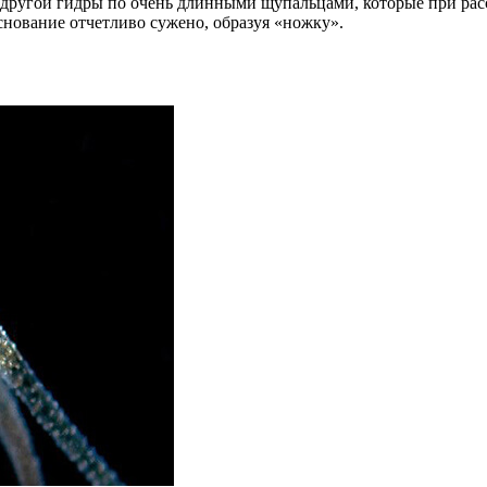
 от другой гидры по очень длинными щупальцами, которые при рас
основание отчетливо сужено, образуя «ножку».