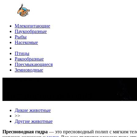
Млекопитающие
Паукообразные
Рыбы
Насекомые
Птицы
Ракообразные
Пресмыкающиеся
Земноводные
Другие животные
Пресноводная гидра
Дикие животные
>>
Другие животные
Пресноводная гидра
— это пресноводный полип с мягким тел