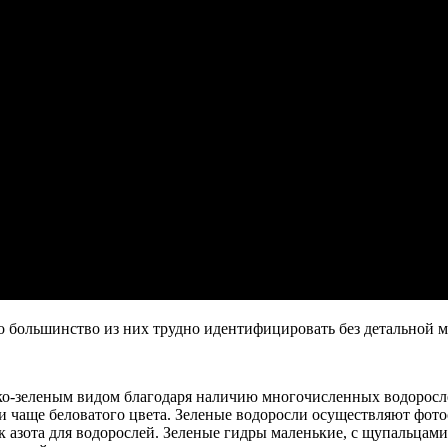
о большинство из них трудно идентифицировать без детальной м
ся ярко-зеленым видом благодаря наличию многочисленных водорос
и чаще беловатого цвета. Зеленые водоросли осуществляют фотос
к азота для водорослей. Зеленые гидры маленькие, с щупальца