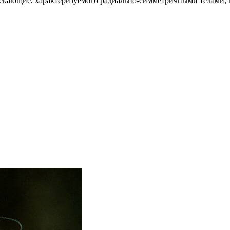
трекающие, характеризуемого радиально-симметричными телами