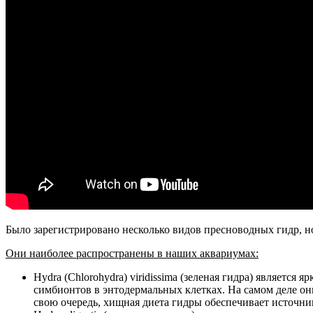
Было зарегистрировано несколько видов пресноводных гидр, н
Они наиболее распространены в наших аквариумах:
Hydra (Chlorohydra) viridissima (зеленая гидра) являет
симбионтов в энтодермальных клетках. На самом деле он
свою очередь, хищная диета гидры обеспечивает источни