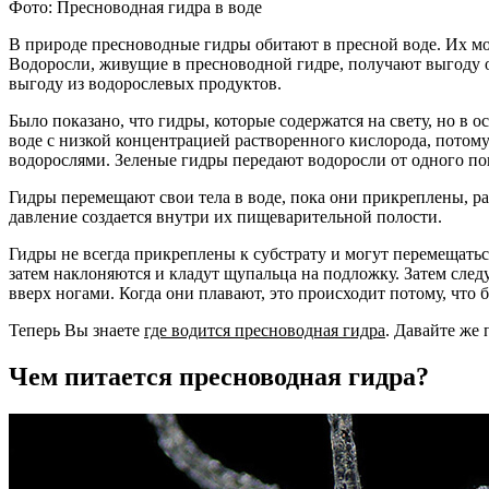
Фото: Пресноводная гидра в воде
В природе пресноводные гидры обитают в пресной воде. Их 
Водоросли, живущие в пресноводной гидре, получают выгоду 
выгоду из водорослевых продуктов.
Было показано, что гидры, которые содержатся на свету, но в
воде с низкой концентрацией растворенного кислорода, потом
водорослями. Зеленые гидры передают водоросли от одного пок
Гидры перемещают свои тела в воде, пока они прикреплены, р
давление создается внутри их пищеварительной полости.
Гидры не всегда прикреплены к субстрату и могут перемещаться
затем наклоняются и кладут щупальца на подложку. Затем след
вверх ногами. Когда они плавают, это происходит потому, что
Теперь Вы знаете
где водится пресноводная гидра
. Давайте же 
Чем питается пресноводная гидра?