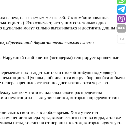
ным слоем, называемым мезоглеей. Их комбинированная
тоцисты). Это означает, что у них есть только одно
 но щупальца могут сильно вытягиваться и достигать длины в
19
 мм, образованной двумя эпителиальными слоями
. Наружный слой клеток (эктодерма) генерирует крошечные
перемещает их и ждет контакта с какой-нибудь подходящей
х нематоцист. Щупальца обвиваются вокруг борющейся добычи
е непереваренные остатки позднее изгоняются через рот.
. Между клетками эпителиальных слоев распределены
ки и нематоциты — жгучие клетки, которые определяют тип
ли сжать свои тела в любое время. Хотя у нее нет
ь изменение температуры, химического состава воды, а также
чиком иглы, то сигнал от нервных клеток, которые чувствуют