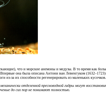
рекающие), что и морские анемоны и медузы. В то время как б
 Впервые она была описана Антони ван Левенгуком (1632–1723) 
ги из-за их способности регенерировать из маленьких кусочков
еханически отделенной пресноводной гидры могут восстановить
ченые до сих пор не понимают полностью.