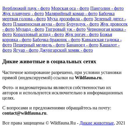
Верблюжий паук - фото
Морская оса - фото
Панголин - фото
Жук плавунец - фото
Малярийный комар - фото
Бабочка
мертвая голова - фото
Муха дрозофила - фото
Зеленый дятел -
фото
Плащеносная акула - фото
Бурундук - фото
Жук дровосек
- фото
Мулард - фото
Тигровый уж - фото
Черноногая кошка -
фото
Коралловый аспид - фото
Жук рогач - фото
Божья
коровка - фото
Бабочка бражник - фото
Кавказская гадюка -
фото
Пещерный медведь - фото
Бананоед - фото
Кашалот -
фото
Ягуар - фото
Джунгарский хомяк - фото
Дикие животные в социальных сетях
Частичное копирование разрешено, при условии установки
прямой (индексируемой) ссылки на
Wildfauna.ru
.
Фото- и видеоматериалы являются собственностью их
авторов и используются исключительно в информационных
целях.
С вопросами и предложениями обращайтесь на почту:
contact@wildfauna.ru
.
Все права защищены ©
Wildfauna.Ru
-
Дикие животные
,
2021