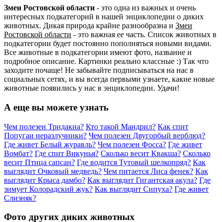
Змеи Ростовской области
- это одна из важных и очень
интересных подкатегорий в нашей энциклопедии о диких
животных. Дикая природа крайне разнообразна и
Змеи
Ростовской области
- это важная ее часть. Список животных в
подкатегории будет постоянно пополняться новыми видами.
Все животные в подкатегории имеют фото, название и
подробное описание. Картинки реально классные :) Так что
заходите почаще! Не забывайте подписываться на нас в
социальных сетях, и вы всегда первыми узнаете, какие новые
животные появились у нас в энциклопедии. Удачи!
А еще вы можете узнать
Чем полезен Тридакна?
Кто такой Мандрил?
Как спит
Попугаи неразлучники?
Чем полезен Двугорбый верблюд?
Где живет Белый журавль?
Чем полезен Фосса?
Где живет
Вомбат?
Где спит Викунья?
Сколько весит Квакша?
Сколько
весит Птица сапсан?
Где водится Тутовый шелкопряд?
Как
выглядит Очковый медведь?
Чем питается Лиса фенек?
Как
выглядит Крыса дамбо?
Как выглядит Гигантская акула?
Где
зимует Колорадский жук?
Как выглядит Сипуха?
Где живет
Слизняк?
Фото других диких животных