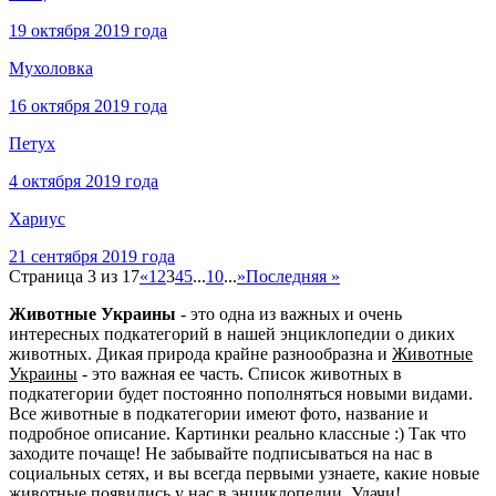
19 октября 2019 года
Мухоловка
16 октября 2019 года
Петух
4 октября 2019 года
Хариус
21 сентября 2019 года
Страница 3 из 17
«
1
2
3
4
5
...
10
...
»
Последняя »
Животные Украины
- это одна из важных и очень
интересных подкатегорий в нашей энциклопедии о диких
животных. Дикая природа крайне разнообразна и
Животные
Украины
- это важная ее часть. Список животных в
подкатегории будет постоянно пополняться новыми видами.
Все животные в подкатегории имеют фото, название и
подробное описание. Картинки реально классные :) Так что
заходите почаще! Не забывайте подписываться на нас в
социальных сетях, и вы всегда первыми узнаете, какие новые
животные появились у нас в энциклопедии. Удачи!