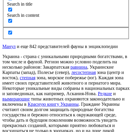
Search in title
Search in content
Манул
и еще 842 представителей фауны в энциклопедии
Украина - страна с уникальными природными богатствами, в
том числе и фауной. Регион можно условно поделить на
несколько районов: Закарпатская
равнина
, Украинские
Карпаты (запад), Полесье (север),
лесостепная
зона (центр и
восток),
степная
зона, морское побережье (юг). Каждая зона
имеет своих представителей животного и пернатого мира.
Некоторые уникальные виды собраны в национальных парках
и заповедниках, как например,
Аскания
-Нова.
Редкие
и
вымирающие
типы животных охраняются законодательно и
включены в
Красную книгу Украины
. Граждане Украины
считают своим долгом защищать природные богатства
государства и бережно относиться к окружающей среде,
чтобы дать и будущим поколениям возможность увидеть
прекрасных созданий, которыми приятно любоваться и
восхищаться не только в зоопарках, но и на лоне дикой