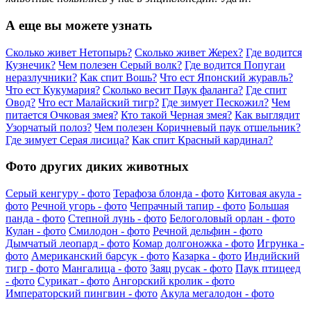
А еще вы можете узнать
Сколько живет Нетопырь?
Сколько живет Жерех?
Где водится
Кузнечик?
Чем полезен Серый волк?
Где водится Попугаи
неразлучники?
Как спит Вошь?
Что ест Японский журавль?
Что ест Кукумария?
Сколько весит Паук фаланга?
Где спит
Овод?
Что ест Малайский тигр?
Где зимует Пескожил?
Чем
питается Очковая змея?
Кто такой Черная змея?
Как выглядит
Узорчатый полоз?
Чем полезен Коричневый паук отшельник?
Где зимует Серая лисица?
Как спит Красный кардинал?
Фото других диких животных
Серый кенгуру - фото
Терафоза блонда - фото
Китовая акула -
фото
Речной угорь - фото
Чепрачный тапир - фото
Большая
панда - фото
Степной лунь - фото
Белоголовый орлан - фото
Кулан - фото
Смилодон - фото
Речной дельфин - фото
Дымчатый леопард - фото
Комар долгоножка - фото
Игрунка -
фото
Американский барсук - фото
Казарка - фото
Индийский
тигр - фото
Мангалица - фото
Заяц русак - фото
Паук птицеед
- фото
Сурикат - фото
Ангорский кролик - фото
Императорский пингвин - фото
Акула мегалодон - фото