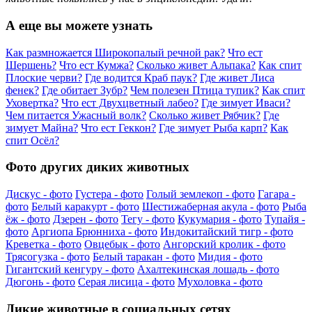
А еще вы можете узнать
Как размножается Широкопалый речной рак?
Что ест
Шершень?
Что ест Кумжа?
Сколько живет Альпака?
Как спит
Плоские черви?
Где водится Краб паук?
Где живет Лиса
фенек?
Где обитает Зубр?
Чем полезен Птица тупик?
Как спит
Уховертка?
Что ест Двухцветный лабео?
Где зимует Иваси?
Чем питается Ужасный волк?
Сколько живет Рябчик?
Где
зимует Майна?
Что ест Геккон?
Где зимует Рыба карп?
Как
спит Осёл?
Фото других диких животных
Дискус - фото
Густера - фото
Голый землекоп - фото
Гагара -
фото
Белый каракурт - фото
Шестижаберная акула - фото
Рыба
ёж - фото
Дзерен - фото
Тегу - фото
Кукумария - фото
Тупайя -
фото
Аргиопа Брюнниха - фото
Индокитайский тигр - фото
Креветка - фото
Овцебык - фото
Ангорский кролик - фото
Трясогузка - фото
Белый таракан - фото
Мидия - фото
Гигантский кенгуру - фото
Ахалтекинская лошадь - фото
Дюгонь - фото
Серая лисица - фото
Мухоловка - фото
Дикие животные в социальных сетях