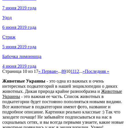
7 июня 2019 года
Удод
6 июня 2019 года
Стриж
5 июня 2019 года
Бабочка лимонница
4 июня 2019 года
Страница 10 из 17
« Первая
«
...
8
9
10
11
12
...
»
Последняя »
Животные Украины
- это одна из важных и очень
интересных подкатегорий в нашей энциклопедии о диких
животных. Дикая природа крайне разнообразна и
Животные
Украины
- это важная ее часть. Список животных в
подкатегории будет постоянно пополняться новыми видами.
Все животные в подкатегории имеют фото, название и
подробное описание. Картинки реально классные :) Так что
заходите почаще! Не забывайте подписываться на нас в
социальных сетях, и вы всегда первыми узнаете, какие новые
животные появились у нас в энциклопедии. Удачи!