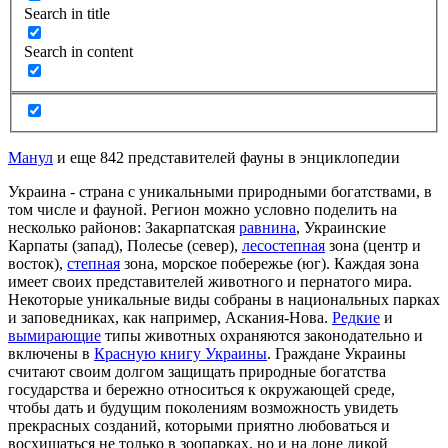
Search in title
Search in content
Манул
и еще 842 представителей фауны в энциклопедии
Украина - страна с уникальными природными богатствами, в
том числе и фауной. Регион можно условно поделить на
несколько районов: Закарпатская
равнина
, Украинские
Карпаты (запад), Полесье (север),
лесостепная
зона (центр и
восток),
степная
зона, морское побережье (юг). Каждая зона
имеет своих представителей животного и пернатого мира.
Некоторые уникальные виды собраны в национальных парках
и заповедниках, как например,
Аскания
-Нова.
Редкие
и
вымирающие
типы животных охраняются законодательно и
включены в
Красную книгу Украины
. Граждане Украины
считают своим долгом защищать природные богатства
государства и бережно относиться к окружающей среде,
чтобы дать и будущим поколениям возможность увидеть
прекрасных созданий, которыми приятно любоваться и
восхищаться не только в зоопарках, но и на лоне дикой