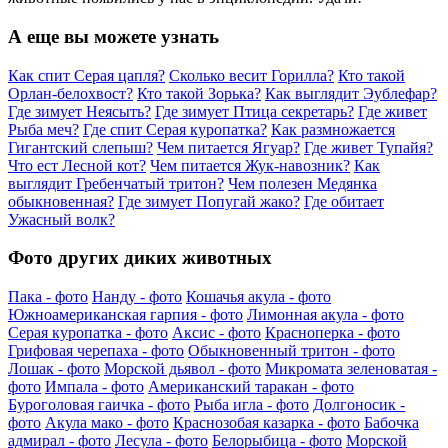
А еще вы можете узнать
Как спит Серая цапля?
Сколько весит Горилла?
Кто такой
Орлан-белохвост?
Кто такой Зорька?
Как выглядит Эублефар?
Где зимует Неясыть?
Где зимует Птица секретарь?
Где живет
Рыба меч?
Где спит Серая куропатка?
Как размножается
Гигантский слепыш?
Чем питается Ягуар?
Где живет Тупайя?
Что ест Лесной кот?
Чем питается Жук-навозник?
Как
выглядит Гребенчатый тритон?
Чем полезен Медянка
обыкновенная?
Где зимует Попугай жако?
Где обитает
Ужасный волк?
Фото других диких животных
Пака - фото
Нанду - фото
Кошачья акула - фото
Южноамериканская гарпия - фото
Лимонная акула - фото
Серая куропатка - фото
Аксис - фото
Красноперка - фото
Грифовая черепаха - фото
Обыкновенный тритон - фото
Лошак - фото
Морской дьявол - фото
Микромата зеленоватая -
фото
Импала - фото
Американский таракан - фото
Буроголовая гаичка - фото
Рыба игла - фото
Долгоносик -
фото
Акула мако - фото
Краснозобая казарка - фото
Бабочка
адмирал - фото
Лесула - фото
Белорыбица - фото
Морской