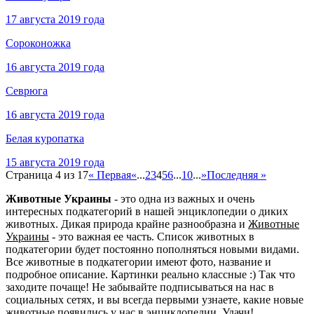
17 августа 2019 года
Сороконожка
16 августа 2019 года
Севрюга
16 августа 2019 года
Белая куропатка
15 августа 2019 года
Страница 4 из 17
« Первая
«
...
2
3
4
5
6
...
10
...
»
Последняя »
Животные Украины
- это одна из важных и очень
интересных подкатегорий в нашей энциклопедии о диких
животных. Дикая природа крайне разнообразна и
Животные
Украины
- это важная ее часть. Список животных в
подкатегории будет постоянно пополняться новыми видами.
Все животные в подкатегории имеют фото, название и
подробное описание. Картинки реально классные :) Так что
заходите почаще! Не забывайте подписываться на нас в
социальных сетях, и вы всегда первыми узнаете, какие новые
животные появились у нас в энциклопедии. Удачи!