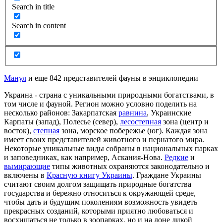
Search in title
Search in content
Манул
и еще 842 представителей фауны в энциклопедии
Украина - страна с уникальными природными богатствами, в
том числе и фауной. Регион можно условно поделить на
несколько районов: Закарпатская
равнина
, Украинские
Карпаты (запад), Полесье (север),
лесостепная
зона (центр и
восток),
степная
зона, морское побережье (юг). Каждая зона
имеет своих представителей животного и пернатого мира.
Некоторые уникальные виды собраны в национальных парках
и заповедниках, как например,
Аскания
-Нова.
Редкие
и
вымирающие
типы животных охраняются законодательно и
включены в
Красную книгу Украины
. Граждане Украины
считают своим долгом защищать природные богатства
государства и бережно относиться к окружающей среде,
чтобы дать и будущим поколениям возможность увидеть
прекрасных созданий, которыми приятно любоваться и
восхищаться не только в зоопарках, но и на лоне дикой