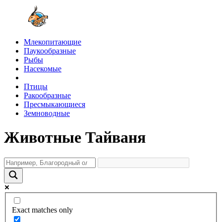
Млекопитающие
Паукообразные
Рыбы
Насекомые
Птицы
Ракообразные
Пресмыкающиеся
Земноводные
Животные Тайваня
Exact matches only