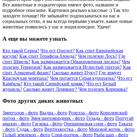
Все животные в подкатегории имеют фото, название и
подробное описание. Картинки реально классные :) Так что
заходите почаще! Не забывайте подписываться на нас в
социальных сетях, и вы всегда первыми узнаете, какие новые
животные появились у нас в энциклопедии. Удачи!
А еще вы можете узнать
Кто такой Серна?
Что ест Оцелот?
Как спит Европейская
косуля?
Как спит Терафоза блонда?
Чем полезен Лось?
Где
спит Шмель?
Как размножается Обыкновенная лисица?
Чем
полезен Тернеция?
Как размножается Иглистый тритон?
Как
спит Алмазный фазан?
Сколько живет Пуку?
Где зимует
Красноухая черепаха?
Чем питается Серая куропатка?
Что ест
Камбала?
Кто такой Сирийский хомяк?
Что ест Белый
журавль?
Сколько живет Лемминг?
Чем полезен Корюшка?
Фото других диких животных
Змееголов - фото
Выдра - фото
Розелла - фото
Королевский
питон - фото
Змея щитомордник - фото
Гелада - фото
Попугай
амазон - фото
Гагарка - фото
Орешниковая соня - фото
Такахе
- фото
Судак - фото
Вертихвостка - фото
Морской котик - фото
Голый землекоп - фото
Соня-полчок - фото
Рыба шар - фото