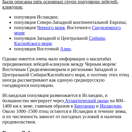
Были описаны пять основных групп популяции лебедей-
кликунов:
популяция Исландии;
популяция Северо-Западной континентальной Европы;
популяция
Черного моря
, Восточного
Средиземного
моря
;
популяция Западной и Центральной
Сибири
,
Каспийского моря
;
популяция Восточной
Азии
.
Однако имеется очень мало информации о масштабах
передвижения лебедей-кликунов между Черным морем/
Восточным Средиземноморьем и регионами Западной и
Центральной Сибири/Каспийского моря, и поэтому этих птиц
иногда рассматривают как единую среднерусскую
гнездящуюся популяцию.
Исландская популяция размножается в Исландии, и
большинство мигрирует через
Атлантический океан
на 800–
1400 км к зиме, главным образом в
Британию
и
Ирландию
.
Около 1000–1500 птиц остаются в Исландии в течение зимы,
и их численность зависит от погодных условий и наличия
продовольствия.