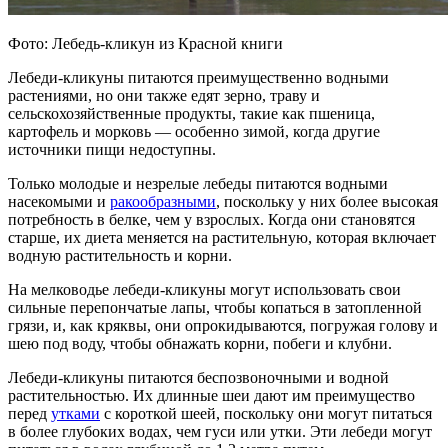
Фото: Лебедь-кликун из Красной книги
Лебеди-кликуны питаются преимущественно водными
растениями, но они также едят зерно, траву и
сельскохозяйственные продукты, такие как пшеница,
картофель и морковь — особенно зимой, когда другие
источники пищи недоступны.
Только молодые и незрелые лебеды питаются водными
насекомыми и
ракообразными
, поскольку у них более высокая
потребность в белке, чем у взрослых. Когда они становятся
старше, их диета меняется на растительную, которая включает
водную растительность и корни.
На мелководье лебеди-кликуны могут использовать свои
сильные перепончатые лапы, чтобы копаться в затопленной
грязи, и, как кряквы, они опрокидываются, погружая голову и
шею под воду, чтобы обнажать корни, побеги и клубни.
Лебеди-кликуны питаются беспозвоночными и водной
растительностью. Их длинные шеи дают им преимущество
перед
утками
с короткой шеей, поскольку они могут питаться
в более глубоких водах, чем гуси или утки. Эти лебеди могут