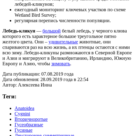
лебедей-кликунов;
ежегодный мониторинг ключевых участков по схеме
Wetland Bird Survey;
регулярная перепись численности популяции.
Лебедь-кликун
—
большой
белый лебедь, у черного клюва
которого есть характерное большое треугольное пятно
желтого цвета. Они –
удивительные
животные, они
спариваются раз на всю жизнь, а их птенцы остаются с ними
всю зиму. Лебеди-кликуны размножаются в Северной Европе
и Азии и мигрируют в Великобританию, Ирландию, Южную
Европу и Азию, чтобы
зимовать
.
Дата публикации:
07.08.2019 года
Дата обновления:
28.09.2019 года в 22:54
Автор:
Алексеева Инна
Теги:
Anatoidea
Cygnini
Вторичноротые
Гусеобразные
Гусиные
Двусторонне-симметричные