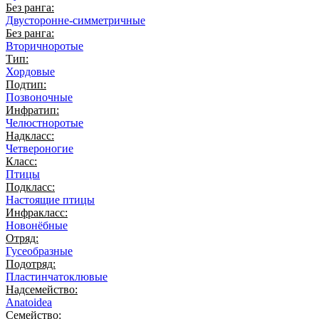
Без ранга:
Двусторонне-симметричные
Без ранга:
Вторичноротые
Тип:
Хордовые
Подтип:
Позвоночные
Инфратип:
Челюстноротые
Надкласс:
Четвероногие
Класс:
Птицы
Подкласс:
Настоящие птицы
Инфракласс:
Новонёбные
Отряд:
Гусеобразные
Подотряд:
Пластинчатоклювые
Надсемейство:
Anatoidea
Семейство: