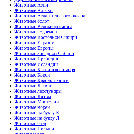
Животные Азии
Животные Аляски
Животные Атлантического океана
Животные болот
Животные Великобритании
Животные водоемов
Животные Восточной Сибири
Животные Евразии
Животные Европы
Животные Западной Сибири
Животные Ирландии
Животные Исландии
Животные Каспийского моря
Животные Кореи
Животные Красной книги
Животные Латвии
Животные лесотундры
Животные Литвы
Животные Монголии
Животные морей
Животные на букву К
Животные на букву Л
Животные озер
Животные Польши