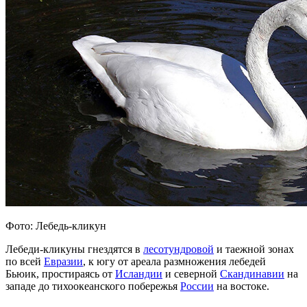
Фото: Лебедь-кликун
Лебеди-кликуны гнездятся в
лесотундровой
и таежной зонах
по всей
Евразии
, к югу от ареала размножения лебедей
Бьюик, простираясь от
Исландии
и северной
Скандинавии
на
западе до тихоокеанского побережья
России
на востоке.