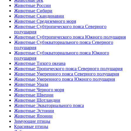
Животные рек
Животные России
Животные Сибири
Животные Скандинавии
Животные Средиземного моря
Животные Субтропического пояса Северного
полушария
Животные Субтропического пояса Южного полушария
Животные Субэкваториального пояса Северного
полушария
Животные Субэкваториального пояса Южного
полушария
Животные Тихого океана
Животные Тропического пояса Северного полушария
Животные Умеренного пояса Северного полушария
Животные Умеренного пояса Южного полушария
Животные Урала
Животные Черного моря
Животные Швеции
Животные Шотландии
Животные Экваториального пояса
Животные Эстонии
Животные Японии
Зимующие птицы
Красивые птицы