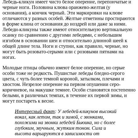
Лебедь-кликун имеет чисто белое оперение, перепончатые и
черные ноги. Половина клюва оранжево-желтая (у
основания), а кончик черный. Эти маркировки на клюве
отличаются у разных особей. Желтые отметины простираются
в форме клина от основания до ноздрей или даже за ними.
Лебеди-кликуны также имеют относительную вертикальную
осанку по сравнению с другими лебедями, с небольшим
изгибом в основании шеи и относительно длинной шеей к
общей длине тела. Ноги и ступни, как правило, черные, но
могут быть розовато-серыми или с розовыми пятнами на
ногах.
Молодые птицы обычно имеют белое оперение, но серые
особи тоже не редкость. Пушистые лебеды бледно-серого
цвета, с чуть более темной короной, затылком, плечами и
хвостом. Незрелое оперение на первом опушении серо-
коричневое, на макушке темнее. Особи становятся постепенно
белыми, в различных темпах, в течение их первой зимы, и
могут постареть к весне.
Интересный факт
: У лебедей-кликунов высокий
вокал, как летом, так и зимой, с звонками,
похожими на звонки лебедей Бьюика, но с более
глубоким, звучным, жутким тоном. Сила и
высота варьируются в зависимости от