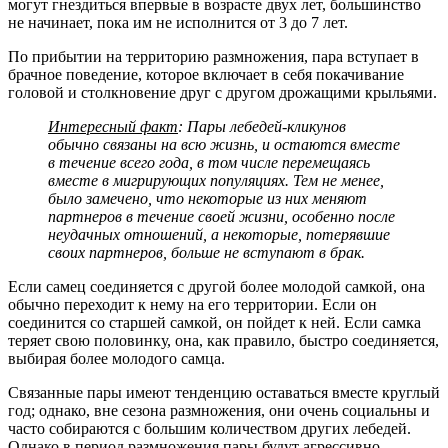
могут гнездиться впервые в возрасте двух лет, большинство
не начинает, пока им не исполнится от 3 до 7 лет.
По прибытии на территорию размножения, пара вступает в
брачное поведение, которое включает в себя покачивание
головой и столкновение друг с другом дрожащими крыльями.
Интересный факт
: Пары лебедей-кликунов
обычно связаны на всю жизнь, и остаются вместе
в течение всего года, в том числе перемещаясь
вместе в мигрирующих популяциях. Тем не менее,
было замечено, что некоторые из них меняют
партнеров в течение своей жизни, особенно после
неудачных отношений, а некоторые, потерявшие
своих партнеров, больше не вступают в брак.
Если самец соединяется с другой более молодой самкой, она
обычно переходит к нему на его территории. Если он
соединится со старшей самкой, он пойдет к ней. Если самка
теряет свою половинку, она, как правило, быстро соединяется,
выбирая более молодого самца.
Связанные пары имеют тенденцию оставаться вместе круглый
год; однако, вне сезона размножения, они очень социальны и
часто собираются с большим количеством других лебедей.
Однако в период размножения пары будут агрессивно