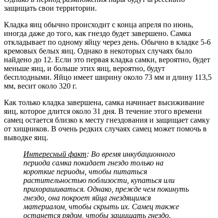
защищать свои территории.
Кладка яиц обычно происходит с конца апреля по июнь,
иногда даже до того, как гнездо будет завершено. Самка
откладывает по одному яйцу через день. Обычно в кладке 5-6
кремовых белых яиц. Однако в некоторых случаях было
найдено до 12. Если это первая кладка самки, вероятно, будет
меньше яиц, и больше этих яиц, вероятно, будут
бесплодными. Яйцо имеет ширину около 73 мм и длину 113,5
мм, весит около 320 г.
Как только кладка завершена, самка начинает высиживание
яиц, которое длится около 31 дня. В течение этого времени
самец остается близко к месту гнездования и защищает самку
от хищников. В очень редких случаях самец может помочь в
выводке яиц.
Интересный факт
: Во время инкубационного
периода самка покидает гнездо только на
короткие периоды, чтобы питаться
растительностью поблизости, купаться или
прихорашиваться. Однако, прежде чем покинуть
гнездо, она покроет яйца гнездящимся
материалом, чтобы скрыть их. Самец также
останется рядом, чтобы защищать гнездо.