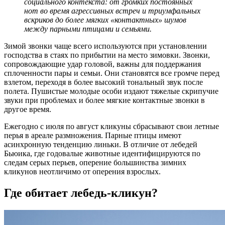
социального контекста: от громких постоянных
нот во время агрессивных встреч и триумфальных
вскриков до более мягких «контактных» шумов
между парными птицами и семьями.
Зимой звонки чаще всего используются при установлении
господства в стаях по прибытии на место зимовки. Звонки,
сопровождающие удар головой, важны для поддержания
сплоченности пары и семьи. Они становятся все громче перед
взлетом, переходя в более высокий тональный звук после
полета. Пушистые молодые особи издают тяжелые скрипучие
звуки при проблемах и более мягкие контактные звонки в
другое время.
Ежегодно с июля по август кликуны сбрасывают свои летные
перья в ареале размножения. Парные птицы имеют
асинхронную тенденцию линьки. В отличие от лебедей
Бьюика, где годовалые животные идентифицируются по
следам серых перьев, оперение большинства зимних
кликунов неотличимо от оперения взрослых.
Где обитает лебедь-кликун?