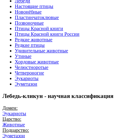
Лебеди
Настоящие птицы
Новонёбные
Пластинчатоклювые
Позвоночные
Птицы Красной книги
Птицы Красной книги России
Редкие животные
Редкие птицы
Удивительные животные
Утиные
Хордовые животные
Челюстноротые
Четвероногие
Эукариоты
Эуметазои
Лебедь-кликун - научная классификация
Домен:
Эукариоты
Царство:
Животные
Подцарство:
Эуметазои