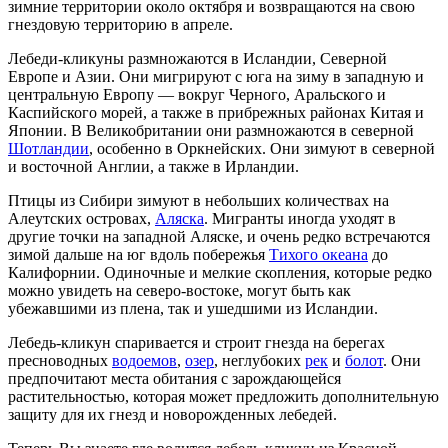
зимние территории около октября и возвращаются на свою
гнездовую территорию в апреле.
Лебеди-кликуны размножаются в Исландии, Северной
Европе и Азии. Они мигрируют с юга на зиму в западную и
центральную Европу — вокруг Черного, Аральского и
Каспийского морей, а также в прибрежных районах Китая и
Японии. В Великобритании они размножаются в северной
Шотландии
, особенно в Оркнейских. Они зимуют в северной
и восточной Англии, а также в Ирландии.
Птицы из Сибири зимуют в небольших количествах на
Алеутских островах,
Аляска
. Мигранты иногда уходят в
другие точки на западной Аляске, и очень редко встречаются
зимой дальше на юг вдоль побережья
Тихого океана
до
Калифорнии. Одиночные и мелкие скопления, которые редко
можно увидеть на северо-востоке, могут быть как
убежавшими из плена, так и ушедшими из Исландии.
Лебедь-кликун спаривается и строит гнезда на берегах
пресноводных
водоемов
,
озер
, неглубоких
рек
и
болот
. Они
предпочитают места обитания с зарождающейся
растительностью, которая может предложить дополнительную
защиту для их гнезд и новорожденных лебедей.