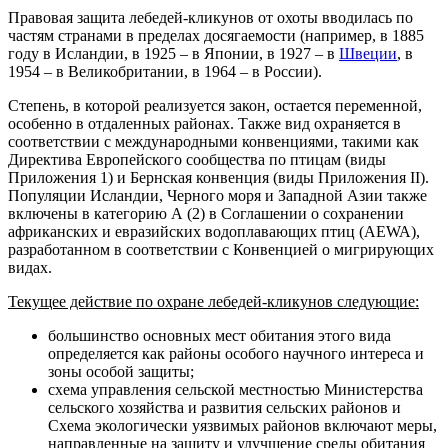
Правовая защита лебедей-кликунов от охоты вводилась по
частям странами в пределах досягаемости (например, в 1885
году в Исландии, в 1925 – в Японии, в 1927 – в
Швеции
, в
1954 – в Великобритании, в 1964 – в России).
Степень, в которой реализуется закон, остается переменной,
особенно в отдаленных районах. Также вид охраняется в
соответствии с международными конвенциями, такими как
Директива Европейского сообщества по птицам (виды
Приложения 1) и Бернская конвенция (виды Приложения II).
Популяции Исландии, Черного моря и Западной Азии также
включены в категорию А (2) в Соглашении о сохранении
африканских и евразийских водоплавающих птиц (AEWA),
разработанном в соответствии с Конвенцией о мигрирующих
видах.
Текущее действие по охране лебедей-кликунов следующие:
большинство основных мест обитания этого вида
определяется как районы особого научного интереса и
зоны особой защиты;
схема управления сельской местностью Министерства
сельского хозяйства и развития сельских районов и
Схема экологически уязвимых районов включают меры,
направленные на защиту и улучшение среды обитания