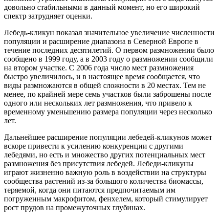
довольно стабильными в данный момент, но его широкий
спектр затрудняет оценки.
Лебедь-кликун показал значительное увеличение численности
популяции и расширение диапазона в Северной Европе в
течение последних десятилетий. О первом размножении было
сообщено в 1999 году, а в 2003 году о размножении сообщили
на втором участке. С 2006 года число мест размножения
быстро увеличилось, и в настоящее время сообщается, что
виды размножаются в общей сложности в 20 местах. Тем не
менее, по крайней мере семь участков были заброшены после
одного или нескольких лет размножения, что привело к
временному уменьшению размера популяции через несколько
лет.
Дальнейшее расширение популяции лебедей-кликунов может
вскоре привести к усилению конкуренции с другими
лебедями, но есть и множество других потенциальных мест
размножения без присутствия лебедей. Лебеди-кликуны
играют жизненно важную роль в воздействии на структуры
сообщества растений из-за большого количества биомассы,
теряемой, когда они питаются предпочитаемым им
погруженным макрофитом, фенхелем, который стимулирует
рост прудов на промежуточных глубинах.