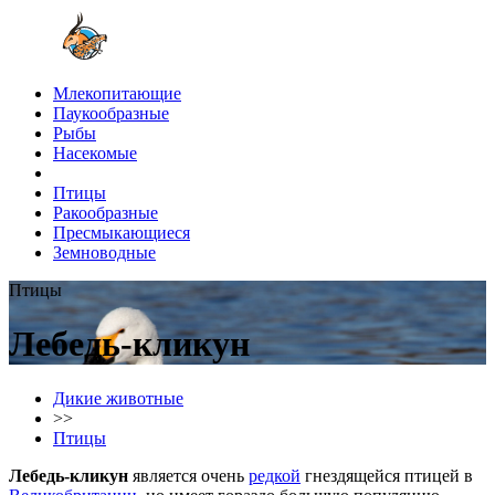
Млекопитающие
Паукообразные
Рыбы
Насекомые
Птицы
Ракообразные
Пресмыкающиеся
Земноводные
Птицы
Лебедь-кликун
Дикие животные
>>
Птицы
Лебедь-кликун
является очень
редкой
гнездящейся птицей в