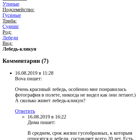
Утиные
Подсемейство:
Гусиные
Триба:
Cygnini
Род:
Лебеди
Вид:
Лебедь-кликун
Комментарии (
7
)
16.08.2019 в 11:28
Bova
пишет:
Очень красивый лебедь, особенно мне понравилась
фотография в полете, никогда не видел как они летают.)
А сколько живет лебедь-кликун?
Ответить
16.08.2019 в 16:22
Дима
пишет:
В среднем, срок жизни гусеобразных, к которым
относятся и лебеди, составляет всего 20 лет. Есть,