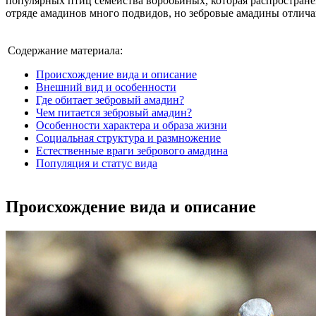
популярных птиц семейства воробьиных, которая распростране
отряде амадинов много подвидов, но зебровые амадины отлич
Содержание материала:
Происхождение вида и описание
Внешний вид и особенности
Где обитает зебровый амадин?
Чем питается зебровый амадин?
Особенности характера и образа жизни
Социальная структура и размножение
Естественные враги зебрового амадина
Популяция и статус вида
Происхождение вида и описание