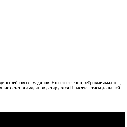
одины зебровых амадинов. Но естественно, зебровые амадины,
евшие остатки амадинов датируются II тысячелетием до нашей