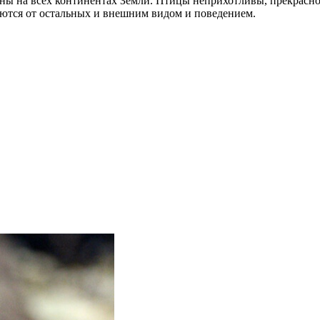
ны на всех континентах Земли. Птицы неприхотливы, прекрасно 
аются от остальных и внешним видом и поведением.