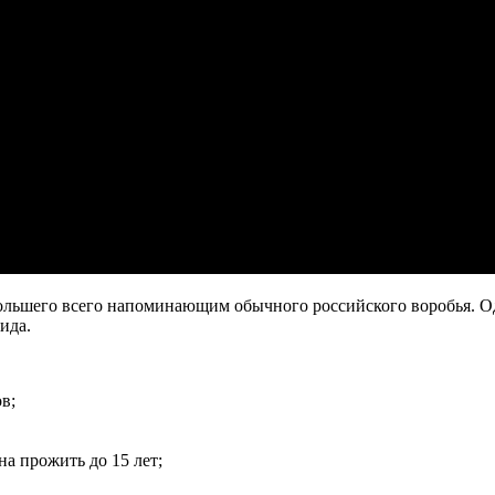
большего всего напоминающим обычного российского воробья. О
ида.
в;
на прожить до 15 лет;