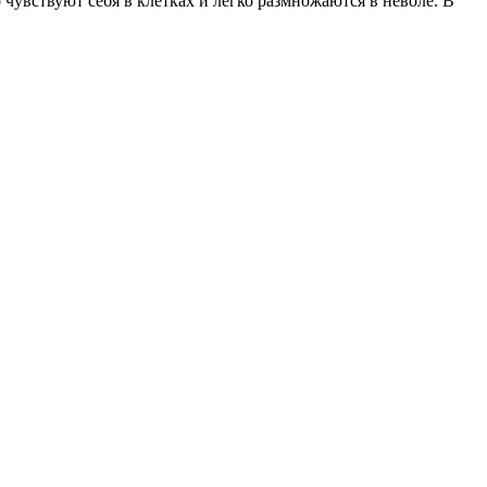
чувствуют себя в клетках и легко размножаются в неволе. В