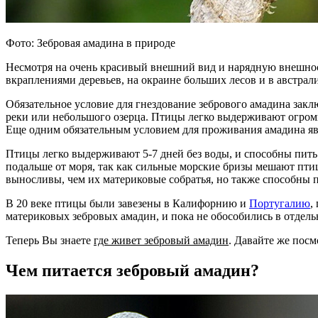
Фото: Зебровая амадина в природе
Несмотря на очень красивый внешний вид и нарядную внешнос
вкраплениями деревьев, на окраине больших лесов и в австра
Обязательное условие для гнездование зебрового амадина закл
реки или небольшого озерца. Птицы легко выдерживают огромн
Еще одним обязательным условием для проживания амадина яв
Птицы легко выдерживают 5-7 дней без воды, и способны пить
подальше от моря, так как сильные морские бризы мешают пти
выносливы, чем их материковые собратья, но также способны п
В 20 веке птицы были завезены в Калифорнию и
Португалию
,
материковых зебровых амадин, и пока не обособились в отдел
Теперь Вы знаете
где живет зебровый амадин
. Давайте же посм
Чем питается зебровый амадин?