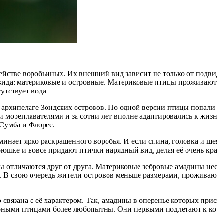
ействе воробьиных. Их внешний вид зависит не только от подвид
вида: материковые и островные. Материковые птицы проживают
утствует вода.
рхипелаге Зондских островов. По одной версии птицы попали ту
 мореплавателями и за сотни лет вполне адаптировались к жизн
Сумба и Флорес.
нает ярко раскрашенного воробья. И если спина, головка и шея
рюшке и вовсе придают птички нарядный вид, делая её очень кр
ды отличаются друг от друга. Материковые зебровые амадины не
ок. В свою очередь жители островов меньше размерами, проживаю
связана с её характером. Так, амадины в оперенье которых при
черными птицами более любопытны. Они первыми подлетают к к