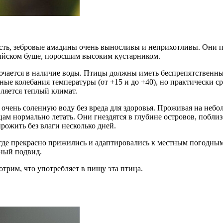
ть, зебровые амадины очень выносливы и неприхотливы. Они п
лийском буше, поросшим высоким кустарником.
ючается в наличие воды. Птицы должны иметь беспрепятственный 
ые колебания температуры (от +15 и до +40), но практически ср
ляется теплый климат.
 очень соленную воду без вреда для здоровья. Проживая на неб
цам нормально летать. Они гнездятся в глубине островов, побл
рожить без влаги несколько дней.
 где прекрасно прижились и адаптировались к местным погодным
ьный подвид.
отрим, что употребляет в пищу эта птица.