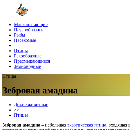
Млекопитающие
Паукообразные
Рыбы
Насекомые
Птицы
Ракообразные
Пресмыкающиеся
Земноводные
Птицы
Зебровая амадина
Дикие животные
>>
Птицы
Зебровая амадина
– небольшая
экзотическая птица
, входящая 