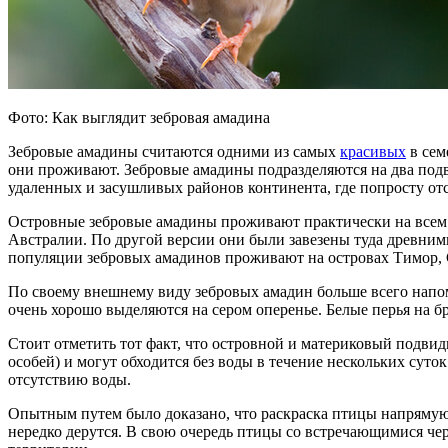
Фото: Как выглядит зебровая амадина
Зебровые амадины считаются одними из самых
красивых
в сем
они проживают. Зебровые амадины подразделяются на два под
удаленных и засушливых районов континента, где попросту отс
Островные зебровые амадины проживают практически на всем а
Австралии. По другой версии они были завезены туда древними
популяции зебровых амадинов проживают на островах Тимор, 
По своему внешнему виду зебровых амадин больше всего напоми
очень хорошо выделяются на сером оперенье. Белые перья на б
Стоит отметить тот факт, что островной и материковый подви
особей) и могут обходится без воды в течение нескольких сут
отсутствию воды.
Опытным путем было доказано, что раскраска птицы напрямую 
нередко дерутся. В свою очередь птицы со встречающимися 