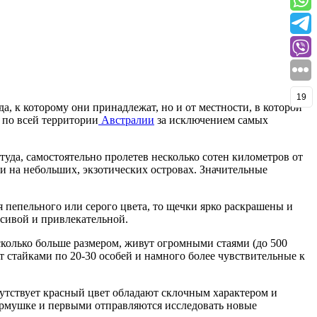
19
а, к которому они принадлежат, но и от местности, в которой
 по всей территории
Австралии
за исключением самых
да, самостоятельно пролетев несколько сотен километров от
и на небольших, экзотических островах. Значительные
 пепельного или серого цвета, то щечки ярко раскрашены и
асивой и привлекательной.
сколько больше размером, живут огромными стаями (до 500
т стайками по 20-30 особей и намного более чувствительные к
сутствует красный цвет обладают склочным характером и
ормушке и первыми отправляются исследовать новые