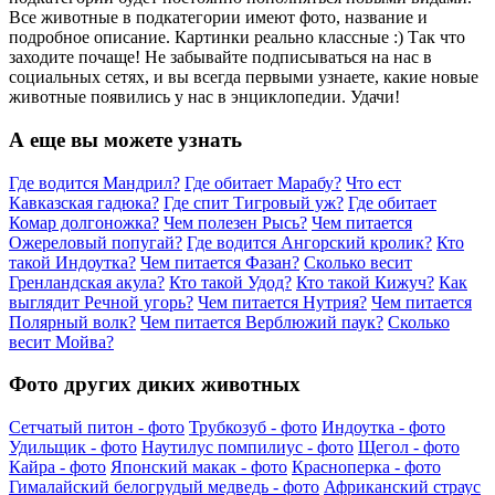
Все животные в подкатегории имеют фото, название и
подробное описание. Картинки реально классные :) Так что
заходите почаще! Не забывайте подписываться на нас в
социальных сетях, и вы всегда первыми узнаете, какие новые
животные появились у нас в энциклопедии. Удачи!
А еще вы можете узнать
Где водится Мандрил?
Где обитает Марабу?
Что ест
Кавказская гадюка?
Где спит Тигровый уж?
Где обитает
Комар долгоножка?
Чем полезен Рысь?
Чем питается
Ожереловый попугай?
Где водится Ангорский кролик?
Кто
такой Индоутка?
Чем питается Фазан?
Сколько весит
Гренландская акула?
Кто такой Удод?
Кто такой Кижуч?
Как
выглядит Речной угорь?
Чем питается Нутрия?
Чем питается
Полярный волк?
Чем питается Верблюжий паук?
Сколько
весит Мойва?
Фото других диких животных
Сетчатый питон - фото
Трубкозуб - фото
Индоутка - фото
Удильщик - фото
Наутилус помпилиус - фото
Щегол - фото
Кайра - фото
Японский макак - фото
Красноперка - фото
Гималайский белогрудый медведь - фото
Африканский страус