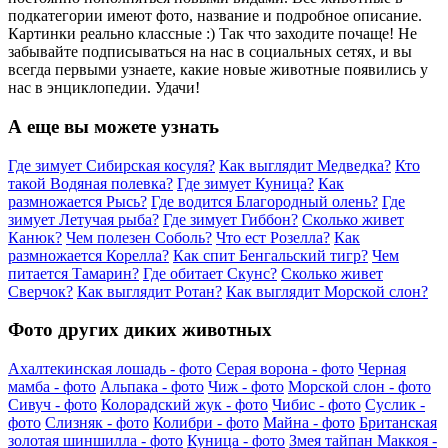
подкатегории имеют фото, название и подробное описание.
Картинки реально классные :) Так что заходите почаще! Не
забывайте подписываться на нас в социальных сетях, и вы
всегда первыми узнаете, какие новые животные появились у
нас в энциклопедии. Удачи!
А еще вы можете узнать
Где зимует Сибирская косуля?
Как выглядит Медведка?
Кто
такой Водяная полевка?
Где зимует Куница?
Как
размножается Рысь?
Где водится Благородный олень?
Где
зимует Летучая рыба?
Где зимует Гиббон?
Сколько живет
Канюк?
Чем полезен Соболь?
Что ест Розелла?
Как
размножается Корелла?
Как спит Бенгальский тигр?
Чем
питается Тамарин?
Где обитает Скунс?
Сколько живет
Сверчок?
Как выглядит Ротан?
Как выглядит Морской слон?
Фото других диких животных
Ахалтекинская лошадь - фото
Серая ворона - фото
Черная
мамба - фото
Альпака - фото
Чиж - фото
Морской слон - фото
Сивуч - фото
Колорадский жук - фото
Чибис - фото
Суслик -
фото
Слизняк - фото
Колибри - фото
Майна - фото
Британская
золотая шиншилла - фото
Куница - фото
Змея тайпан Маккоя -