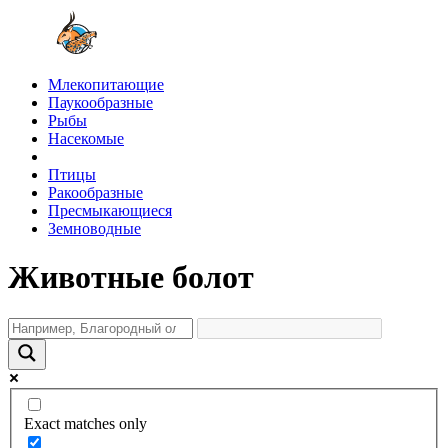
Млекопитающие
Паукообразные
Рыбы
Насекомые
Птицы
Ракообразные
Пресмыкающиеся
Земноводные
Животные болот
Exact matches only