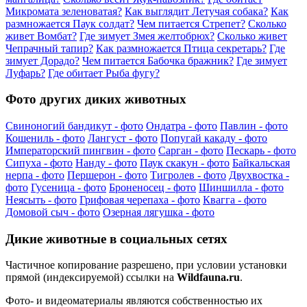
Микромата зеленоватая?
Как выглядит Летучая собака?
Как
размножается Паук солдат?
Чем питается Стрепет?
Сколько
живет Вомбат?
Где зимует Змея желтобрюх?
Сколько живет
Чепрачный тапир?
Как размножается Птица секретарь?
Где
зимует Дорадо?
Чем питается Бабочка бражник?
Где зимует
Луфарь?
Где обитает Рыба фугу?
Фото других диких животных
Свиноногий бандикут - фото
Ондатра - фото
Павлин - фото
Кошениль - фото
Лангуст - фото
Попугай какаду - фото
Императорский пингвин - фото
Сарган - фото
Пескарь - фото
Сипуха - фото
Нанду - фото
Паук скакун - фото
Байкальская
нерпа - фото
Першерон - фото
Тигролев - фото
Двухвостка -
фото
Гусеница - фото
Броненосец - фото
Шиншилла - фото
Неясыть - фото
Грифовая черепаха - фото
Квагга - фото
Домовой сыч - фото
Озерная лягушка - фото
Дикие животные в социальных сетях
Частичное копирование разрешено, при условии установки
прямой (индексируемой) ссылки на
Wildfauna.ru
.
Фото- и видеоматериалы являются собственностью их