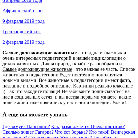
6 апреля 2019 года
Африканский слон
9 февраля 2019 года
Гренландский кит
2 февраля 2019 года
Самые долгоживущие животные
- это одна из важных и
очень интересных подкатегорий в нашей энциклопедии о
диких животных. Дикая природа крайне разнообразна и
Самые долгоживущие животные
- это важная ее часть. Список
животных в подкатегории будет постоянно пополняться
новыми видами. Все животные в подкатегории имеют фото,
название и подробное описание. Картинки реально классные
:) Так что заходите почаще! Не забывайте подписываться на
нас в социальных сетях, и вы всегда первыми узнаете, какие
новые животные появились у нас в энциклопедии. Удачи!
А еще вы можете узнать
Где зимует Панголин?
Как размножается Пчела плотник?
Сколько живет Гагарка?
Что ест Зорька?
Кто такой Венгерская
мангалица?
Сколько весит Жук-навозник?
Где обитает