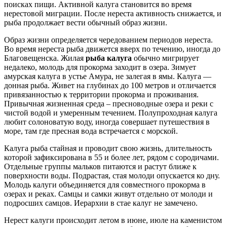
поисках пищи. Активной калуга становится во время
нерестовой миграции. После нереста активность снижается, и
рыба продолжает вести обычный образ жизни.
Образ жизни определяется чередованием периодов нереста.
Во время нереста рыба движется вверх по течению, иногда до
Благовещенска. Жилая
рыба калуга
обычно мигрирует
недалеко, молодь для прокорма заходит в озера. Зимует
амурская калуга в устье Амура, не залегая в ямы. Калуга —
донная рыба. Живет на глубинах до 100 метров и отличается
привязанностью к территории прокорма и проживания.
Привычная жизненная среда – пресноводные озера и реки с
чистой водой и умеренным течением. Полупроходная калуга
любит солоноватую воду, иногда совершает путешествия в
море, там где пресная вода встречается с морской.
Калуга рыба стайная и проводит свою жизнь, длительность
которой зафиксирована в 55 и более лет, рядом с сородичами.
Отдельные группы мальков питаются и растут ближе к
поверхности воды. Подрастая, стая молоди опускается ко дну.
Молодь калуги объединяется для совместного прокорма в
озерах и реках. Самцы и самки живут отдельно от молоди и
подросших самцов. Иерархии в стае калуг не замечено.
Нерест калуги происходит летом в июне, июле на каменистом