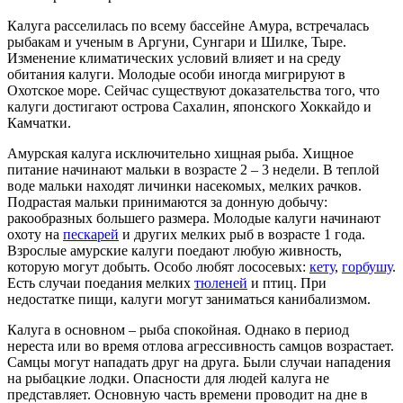
Калуга расселилась по всему бассейне Амура, встречалась
рыбакам и ученым в Аргуни, Сунгари и Шилке, Тыре.
Изменение климатических условий влияет и на среду
обитания калуги. Молодые особи иногда мигрируют в
Охотское море. Сейчас существуют доказательства того, что
калуги достигают острова Сахалин, японского Хоккайдо и
Камчатки.
Амурская калуга исключительно хищная рыба. Хищное
питание начинают мальки в возрасте 2 – 3 недели. В теплой
воде мальки находят личинки насекомых, мелких рачков.
Подрастая мальки принимаются за донную добычу:
ракообразных большего размера. Молодые калуги начинают
охоту на
пескарей
и других мелких рыб в возрасте 1 года.
Взрослые амурские калуги поедают любую живность,
которую могут добыть. Особо любят лососевых:
кету
,
горбушу
.
Есть случаи поедания мелких
тюленей
и птиц. При
недостатке пищи, калуги могут заниматься канибализмом.
Калуга в основном – рыба спокойная. Однако в период
нереста или во время отлова агрессивность самцов возрастает.
Самцы могут нападать друг на друга. Были случаи нападения
на рыбацкие лодки. Опасности для людей калуга не
представляет. Основную часть времени проводит на дне в