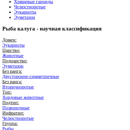
Хрящевые ганоиды
Челюстноротые
Эукариоты
Эуметазои
Рыба калуга - научная классификация
Домен:
Эукариоты
Царство:
Животные
Подцарство:
Эуметазои
Без ранга:
Двусторонне-симметричные
Без ранга:
Вторичноротые
Тип:
Хордовые животные
Подтип:
Позвоночные
Инфратип:
Челюстноротые
Группа:
Рыбы