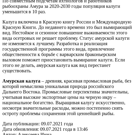
По совместным подсчетам ихтиологов и работников
рыбоохраны Амура за 2020-2030 годы популяция калуги
уменьшится в 10 раз.
Калуга включена в Красную книгу России и Международную
Красную Книги. До недавнего времени это был вымирающий
вид. Нестойкое и сезонное повышение выживаемости этого
вида осетровых не решает проблему. Статус амурской калуги
не изменяется к лучшему. Разработка и реализация
государственной программы этого вида, привлечение
общественности к борьбе с варварским браконьерским
выловом поможет приостановить вымирание калуги. Если
этого не делать, амурская калуга как вид перестанет
существовать.
Амурская калуга
– древняя, красивая промысловая рыба, без
которой немыслима уникальная природа российского
Дальнего Востока. Промысловые перспективы значительны,
учитывая высокие экспортные цены на черную икру –
национальное богатство. Выращивая калугу искусственно,
несмотря значительные расходы, можно постепенно снять
остроту проблемы сохранения этой ценнейшей рыбы.
Дата публикации:
09.07.2021 года
Дата обновления:
09.07.2021 года в 13:46
Автор:
Алексеева Инна