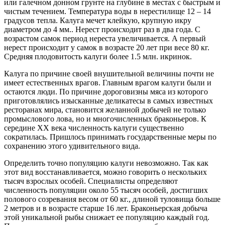
или галечном донном грунте на глубине в местах с быстрым и
чистым течением. Температура воды в нерестилище 12 – 14
градусов тепла. Калуга мечет клейкую, крупную икру
диаметром до 4 мм.. Нерест происходит раз в два года. С
возрастом самок период нереста увеличивается. А первый
нерест происходит у самок в возрасте 20 лет при весе 80 кг.
Средняя плодовитость калуги более 1.5 млн. икринок.
Калуга по причине своей внушительной величины почти не
имеет естественных врагов. Главным врагом калуги были и
остаются люди. По причине дороговизны мяса из которого
приготовлялись изысканные деликатесы в самых известных
ресторанах мира, становится желанной добычей не только
промыслового лова, но и многочисленных браконьеров. К
середине ХХ века численность калуги существенно
сократилась. Пришлось принимать государственные меры по
сохранению этого удивительного вида.
Определить точно популяцию калуги невозможно. Так как
этот вид восстанавливается, можно говорить о нескольких
тысяч взрослых особей. Специалисты определяют
численность популяции около 55 тысяч особей, достигших
полового созревания весом от 60 кг., длиной туловища больше
2 метров и в возрасте старше 16 лет. Браконьерская добыча
этой уникальной рыбы снижает ее популяцию каждый год.