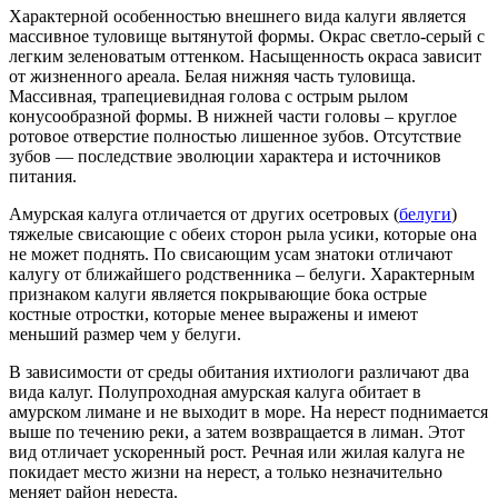
Характерной особенностью внешнего вида калуги является
массивное туловище вытянутой формы. Окрас светло-серый с
легким зеленоватым оттенком. Насыщенность окраса зависит
от жизненного ареала. Белая нижняя часть туловища.
Массивная, трапециевидная голова с острым рылом
конусообразной формы. В нижней части головы – круглое
ротовое отверстие полностью лишенное зубов. Отсутствие
зубов — последствие эволюции характера и источников
питания.
Амурская калуга отличается от других осетровых (
белуги
)
тяжелые свисающие с обеих сторон рыла усики, которые она
не может поднять. По свисающим усам знатоки отличают
калугу от ближайшего родственника – белуги. Характерным
признаком калуги является покрывающие бока острые
костные отростки, которые менее выражены и имеют
меньший размер чем у белуги.
В зависимости от среды обитания ихтиологи различают два
вида калуг. Полупроходная амурская калуга обитает в
амурском лимане и не выходит в море. На нерест поднимается
выше по течению реки, а затем возвращается в лиман. Этот
вид отличает ускоренный рост. Речная или жилая калуга не
покидает место жизни на нерест, а только незначительно
меняет район нереста.