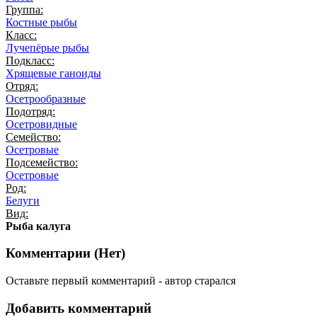
Группа:
Костные рыбы
Класс:
Лучепёрые рыбы
Подкласс:
Хрящевые ганоиды
Отряд:
Осетрообразные
Подотряд:
Осетровидные
Семейство:
Осетровые
Подсемейство:
Осетровые
Род:
Белуги
Вид:
Рыба калуга
Комментарии (
Нет
)
Оставьте первый комментарий - автор старался
Добавить комментарий