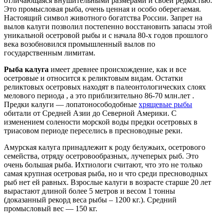
отличающаяся внушительными размерами и своей редкостью.
Это промысловая рыба, очень ценная и особо оберегаемая.
Настоящий символ животного богатства России. Запрет на
вылов калуги позволил постепенно восстановить запасы этой
уникальной осетровой рыбы и с начала 80-х годов прошлого
века возобновился промышленный вылов по
государственным лимитам.
Рыба калуга
имеет древнее происхождение, как и все
осетровые и относится к реликтовым видам. Остатки
реликтовых осетровых находят в палеонтологических слоях
мелового периода , а это приблизительно 86-70 млн.лет .
Предки калуги — лопатоносободобные
хрящевые рыбы
обитали от Средней Азии до Северной Америки. С
изменением солености морской воды предки осетровых в
триасовом периоде переселись в пресноводные реки.
Амурская калуга принадлежит к роду белужьих, осетрового
семейства, отряду осетровообразных, лучеперых рыб. Это
очень большая рыба. Ихтиологи считают, что это не только
самая крупная осетровая рыба, но и что среди пресноводных
рыб нет ей равных. Взрослые калуги в возрасте старше 20 лет
вырастают длиной более 5 метров и весом 1 тонны
(доказанный рекорд веса рыбы – 1200 кг.). Средний
промысловый вес — 150 кг.