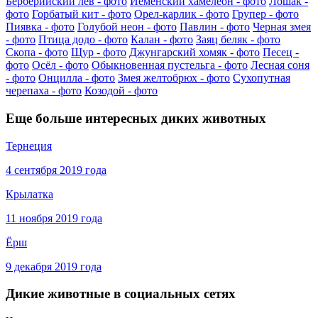
Берберийский лев - фото
Йеменский хамелеон - фото
Лошак -
фото
Горбатый кит - фото
Орел-карлик - фото
Групер - фото
Пиявка - фото
Голубой неон - фото
Павлин - фото
Черная змея
- фото
Птица додо - фото
Калан - фото
Заяц беляк - фото
Скопа - фото
Щур - фото
Джунгарский хомяк - фото
Песец -
фото
Осёл - фото
Обыкновенная пустельга - фото
Лесная соня
- фото
Онцилла - фото
Змея желтобрюх - фото
Сухопутная
черепаха - фото
Козодой - фото
Еще больше интересных диких животных
Тернеция
4 сентября 2019 года
Крылатка
11 ноября 2019 года
Ёрш
9 декабря 2019 года
Дикие животные в социальных сетях