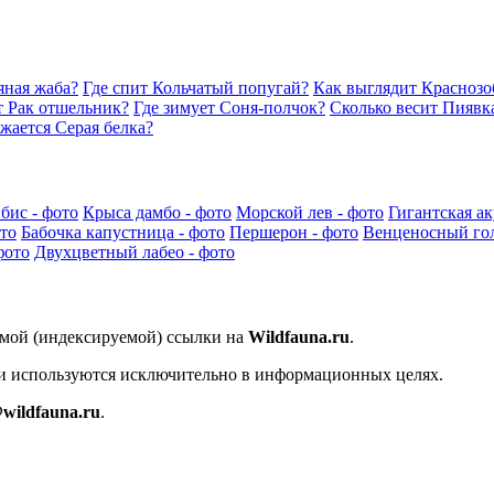
яная жаба?
Где спит Кольчатый попугай?
Как выглядит Краснозоб
т Рак отшельник?
Где зимует Соня-полчок?
Сколько весит Пиявк
жается Серая белка?
бис - фото
Крыса дамбо - фото
Морской лев - фото
Гигантская ак
ото
Бабочка капустница - фото
Першерон - фото
Венценосный гол
фото
Двухцветный лабео - фото
ямой (индексируемой) ссылки на
Wildfauna.ru
.
 и используются исключительно в информационных целях.
wildfauna.ru
.