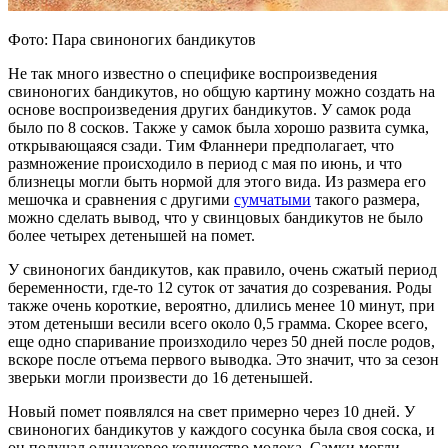
Фото: Пара свиноногих бандикутов
Не так много известно о специфике воспроизведения
свиноногих бандикутов, но общую картину можно создать на
основе воспроизведения других бандикутов. У самок рода
было по 8 сосков. Также у самок была хорошо развита сумка,
открывающаяся сзади. Тим Фланнери предполагает, что
размножение происходило в период с мая по июнь, и что
близнецы могли быть нормой для этого вида. Из размера его
мешочка и сравнения с другими
сумчатыми
такого размера,
можно сделать вывод, что у свинцовых бандикутов не было
более четырех детенышей на помет.
У свиноногих бандикутов, как правило, очень сжатый период
беременности, где-то 12 суток от зачатия до созревания. Роды
также очень короткие, вероятно, длились менее 10 минут, при
этом детеныши весили всего около 0,5 грамма. Скорее всего,
еще одно спаривание произходило через 50 дней после родов,
вскоре после отъема первого выводка. Это значит, что за сезон
зверьки могли произвести до 16 детенышей.
Новый помет появлялся на свет примерно через 10 дней. У
свиноногих бандикутов у каждого сосунка была своя соска, и
он получал одинаковое количество молока. Самки могли