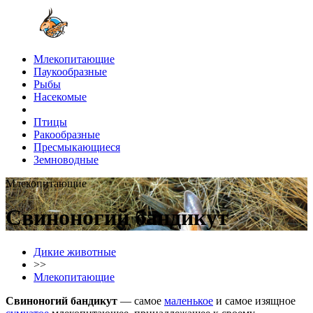
Млекопитающие
Паукообразные
Рыбы
Насекомые
Птицы
Ракообразные
Пресмыкающиеся
Земноводные
Млекопитающие
Свиноногий бандикут
Дикие животные
>>
Млекопитающие
Свиноногий бандикут
— самое
маленькое
и самое изящное