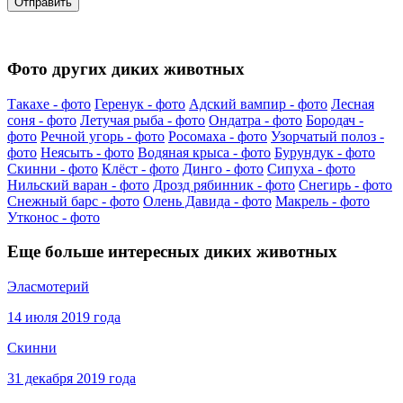
Фото других диких животных
Такахе - фото
Геренук - фото
Адский вампир - фото
Лесная
соня - фото
Летучая рыба - фото
Ондатра - фото
Бородач -
фото
Речной угорь - фото
Росомаха - фото
Узорчатый полоз -
фото
Неясыть - фото
Водяная крыса - фото
Бурундук - фото
Скинни - фото
Клёст - фото
Динго - фото
Сипуха - фото
Нильский варан - фото
Дрозд рябинник - фото
Снегирь - фото
Снежный барс - фото
Олень Давида - фото
Макрель - фото
Утконос - фото
Еще больше интересных диких животных
Эласмотерий
14 июля 2019 года
Скинни
31 декабря 2019 года