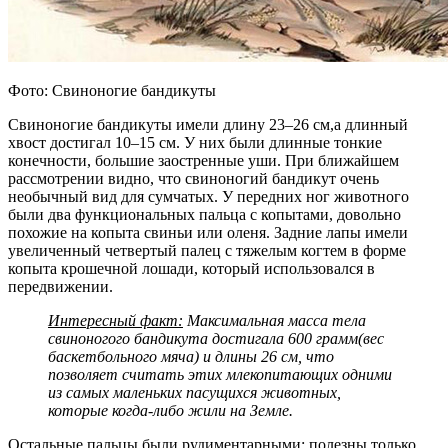
Фото: Свиноногие бандикуты
Свиноногие бандикуты имели длину 23–26 см,а длинный
хвост достигал 10–15 см. У них были длинные тонкие
конечности, большие заостренные уши. При ближайшем
рассмотрении видно, что свиноногий бандикут очень
необычный вид для сумчатых. У передних ног животного
были два функциональных пальца с копытами, довольно
похожие на копыта свиньи или оленя. Задние лапы имели
увеличенный четвертый палец с тяжелым когтем в форме
копыта крошечной лошади, который использовался в
передвижении.
Интересный факт:
Максимальная масса тела
свиноногого бандикута достигала 600 грамм(вес
баскетбольного мяча) и длины 26 см, что
позволяет считать этих млекопитающих одними
из самых маленьких пасущихся животных,
которые когда-либо жили на Земле.
Остальные пальцы были рудиментарными: полезны только