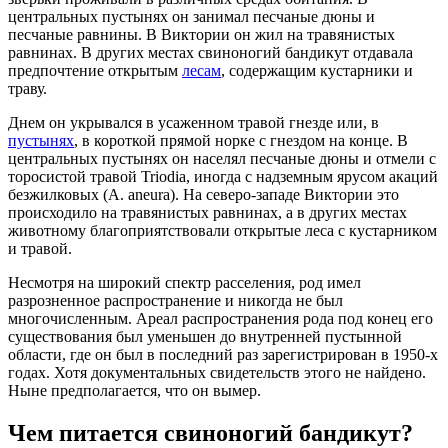
центральных пустынях он занимал песчаные дюны и
песчаные равнины. В Виктории он жил на травянистых
равнинах. В других местах свиноногий бандикут отдавала
предпочтение открытым
лесам
, содержащим кустарники и
траву.
Днем он укрывался в усаженном травой гнезде или, в
пустынях
, в короткой прямой норке с гнездом на конце. В
центральных пустынях он населял песчаные дюны и отмели с
торосистой травой Triodia, иногда с надземным ярусом акаций
безжилковых (A. aneura). На северо-западе Виктории это
происходило на травянистых равнинах, а в других местах
животному благоприятствовали открытые леса с кустарником
и травой.
Несмотря на широкий спектр расселения, род имел
разрозненное распространение и никогда не был
многочисленным. Ареал распространения рода под конец его
существования был уменьшен до внутренней пустынной
области, где он был в последний раз зарегистрирован в 1950-х
годах. Хотя документальных свидетельств этого не найдено.
Ныне предполагается, что он вымер.
Чем питается свиноногий бандикут?