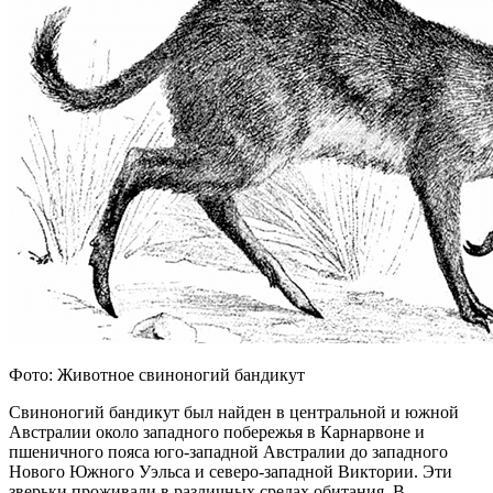
Фото: Животное свиноногий бандикут
Свиноногий бандикут был найден в центральной и южной
Австралии около западного побережья в Карнарвоне и
пшеничного пояса юго-западной Австралии до западного
Нового Южного Уэльса и северо-западной Виктории. Эти
зверьки проживали в различных средах обитания. В