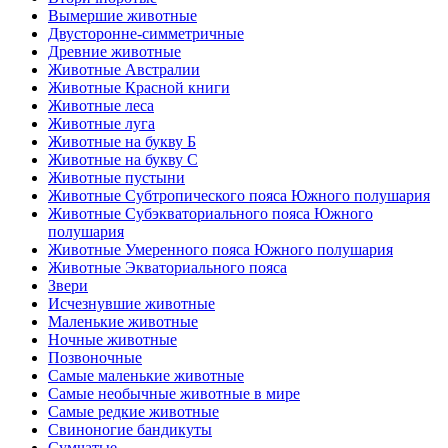
Вымершие животные
Двусторонне-симметричные
Древние животные
Животные Австралии
Животные Красной книги
Животные леса
Животные луга
Животные на букву Б
Животные на букву С
Животные пустыни
Животные Субтропического пояса Южного полушария
Животные Субэкваториального пояса Южного
полушария
Животные Умеренного пояса Южного полушария
Животные Экваториального пояса
Звери
Исчезнувшие животные
Маленькие животные
Ночные животные
Позвоночные
Самые маленькие животные
Самые необычные животные в мире
Самые редкие животные
Свиноногие бандикуты
Сумчатые