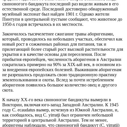
свиноногого бандикута последний раз видели живым в его
естественной среде. Последний достоверно обнаруженный
музейный экспонат был найден 1901 г. Однако жители
Пинтупи в центральной пустыне сообщают, что животное до
1950-х годов встречалось в их местности.
Закончилось тысячелетнее сжигание травы аборигенами,
который, проводилось на небольших участках, обеспечил как
новый рост в сожженных районах для питания, так и
прилегающий более старый рост высокой растительности для
укрытия и в качестве основы для переселения. После
прибытия европейцев, численность аборигенов в Австралии
сократилась примерно на 90% за XIX-ый век, в основном из-
за внедрения европейских болезней. Выжившим аборигенам
не разрешалось продолжать свою традиционную практику
землепользования и охоты. Вслед за почти истреблением
аборигенов появилось большое количество овец и другого
скота.
К началу XX-го века свиноногие бандикуты вымерли в
Виктории, включая юго-запад Западной Австралии. К 1945
году C. ecaudatus вымер, исчезнув из Южной Австралии, и,
как сообщалось, вид C. yirratji был ограничен небольшой
территорией в центральной Австралии. Тем не менее,
аборигены наблюдали, что свиноногий бандикут (C. yirratji)