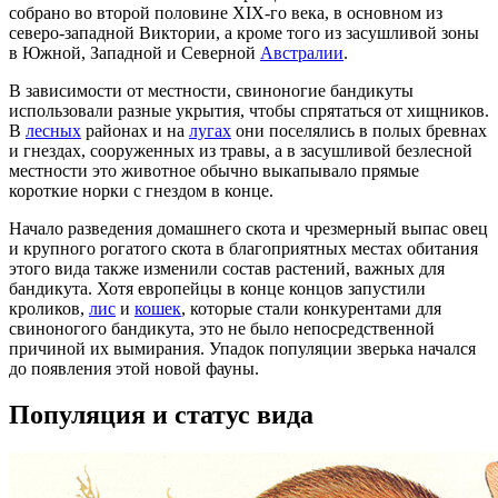
собрано во второй половине XIX-го века, в основном из
северо-западной Виктории, а кроме того из засушливой зоны
в Южной, Западной и Северной
Австралии
.
В зависимости от местности, свиноногие бандикуты
использовали разные укрытия, чтобы спрятаться от хищников.
В
лесных
районах и на
лугах
они поселялись в полых бревнах
и гнездах, сооруженных из травы, а в засушливой безлесной
местности это животное обычно выкапывало прямые
короткие норки с гнездом в конце.
Начало разведения домашнего скота и чрезмерный выпас овец
и крупного рогатого скота в благоприятных местах обитания
этого вида также изменили состав растений, важных для
бандикута. Хотя европейцы в конце концов запустили
кроликов,
лис
и
кошек
, которые стали конкурентами для
свиноногого бандикута, это не было непосредственной
причиной их вымирания. Упадок популяции зверька начался
до появления этой новой фауны.
Популяция и статус вида