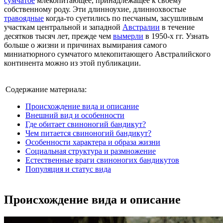
сумчатое
млекопитающее, принадлежащее к своему
собственному роду. Эти длинноухие, длиннохвостые
травоядные
когда-то суетились по песчаным, засушливым
участкам центральной и западной
Австралии
в течение
десятков тысяч лет, прежде чем
вымерли
в 1950-х гг. Узнать
больше о жизни и причинах вымирания самого
миниатюрного сумчатого млекопитающего Австралийского
континента можно из этой публикации.
Содержание материала:
Происхождение вида и описание
Внешний вид и особенности
Где обитает свиноногий бандикут?
Чем питается свиноногий бандикут?
Особенности характера и образа жизни
Социальная структура и размножение
Естественные враги свиноногих бандикутов
Популяция и статус вида
Происхождение вида и описание