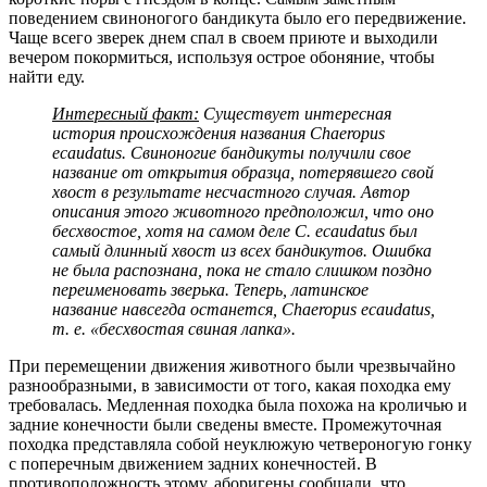
поведением свиноногого бандикута было его передвижение.
Чаще всего зверек днем ​​спал в своем приюте и выходили
вечером покормиться, используя острое обоняние, чтобы
найти еду.
Интересный факт:
Существует интересная
история происхождения названия Chaeropus
ecaudatus. Свиноногие бандикуты получили свое
название от открытия образца, потерявшего свой
хвост в результате несчастного случая. Автор
описания этого животного предположил, что оно
бесхвостое, хотя на самом деле C. ecaudatus был
самый длинный хвост из всех бандикутов. Ошибка
не была распознана, пока не стало слишком поздно
переименовать зверька. Теперь, латинское
название навсегда останется, Chaeropus ecaudatus,
т. е. «бесхвостая свиная лапка».
При перемещении движения животного были чрезвычайно
разнообразными, в зависимости от того, какая походка ему
требовалась. Медленная походка была похожа на кроличью и
задние конечности были сведены вместе. Промежуточная
походка представляла собой неуклюжую четвероногую гонку
с поперечным движением задних конечностей. В
противоположность этому, аборигены сообщали, что