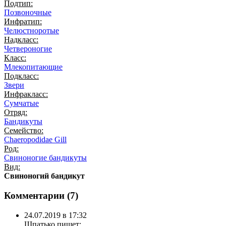
Подтип:
Позвоночные
Инфратип:
Челюстноротые
Надкласс:
Четвероногие
Класс:
Млекопитающие
Подкласс:
Звери
Инфракласс:
Сумчатые
Отряд:
Бандикуты
Семейство:
Chaeropodidae Gill
Род:
Свиноногие бандикуты
Вид:
Свиноногий бандикут
Комментарии (
7
)
24.07.2019 в 17:32
Шпатько
пишет: