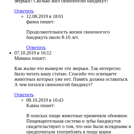
зверьки? Сколько жил свиноногий бандикут?
Ответить
12.08.2019 в 18:01
фаина
пишет:
Продолжительность жизни свиноногого
бандикута около 8-10 лет.
Ответить
07.10.2019 в 16:12
Мамана
пишет:
Как жалко что вымерли эти зверьки. Так интересно
было читать вашу статью. Спасибо что освещаете
животных которых уже нет. Память должна оставаться.
А чем питался свиноногий бандикут?
Ответить
08.10.2019 в 10:43
Katasa
пишет:
В поисках пищи животные применяли обоняние.
Пищеварительная система и зубы бандикутов
свидетельствуют о том, что они были всеядными и
предпочитали употреблять в пищу корни