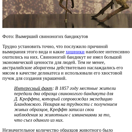
Фото: Вымерший свиноногих бандикутов
Трудно установить точно, что послужило причиной
вымирания этого вида и какие
хищники
наиболее интенсивно
охотились на них. Свиноногий бандикут не имел большой
экономической ценности для людей. Тем не менее,
австралийские аборигены действительно наслаждались его
мясом в качестве деликатеса и использовали его хвостовой
пучок для создания украшений.
Интересный факт
: В 1857 году местные жители
передали два образца свиноногого бандикута для
Д. Креффта, который сопровождал экспедицию
Бландовского. Нвзирая на трудности с получением
живых образцов, Креффт записал свои
наблюдения за животным с извинениями за то,
что съел одиного из них.
Незначительное количество образцов животного было