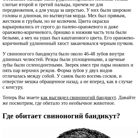
слитые второй и третий пальцы, причем не для
передвижения, а для ухода за шерстью. У них были широкие
головы и длинная, но вытянутая морда. Мех был прямым,
жестким и грубым, но не колючим. Цвета окраски
варьировались от серого до палево-оранжевого и даже
оранжево-коричневого, брюшко и нижняя часть тела были
белыми, а мех на ушах был каштанового цвета. Его оранжево-
коричневый удлиненный хвост заканчивался черным пучком.
У свиноногого бандикута было около 46-48 зубов внутри
длинных челюстей. Резцы были уплощенными, а щечные
зубы были селенодонтными. Зверек имел три пары нижних и
пять пар верхних резцов. Форма зубов у двух видов
отличалась между собой. У самок было восемь сосков, и
отверстие мешка обращенное назад, а не вперед, как в случае
с кенгуру.
Теперь Вы знаете
как выглядел свиноногий бандикут
. Давайте
же посмотрим, где обитало это необычное животное.
Где обитает свиноногий бандикут?