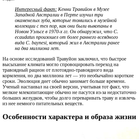
Интересный факт:
Кенни Травийон в Музее
Западной Австралии в Перте изучил три
окаменелых зуба, которые томились в музейной
коллекции с тех пор, как они были выкопаны в
Новом Уэльсе в 1970-х гг. Он обнаружил, что C.
ecaudatus произошел от более раннего всеядного
вида C. baynesi, который жил в Австралии ранее
на два миллиона лет.
На основе исследований Травуйон заключил, что быстрое
высыхание климата могло спровоцировать переход на
травоядный рацион от плотоядно-травоядного вида
кормления, но два миллиона лет — это необычайно короткие
сроки. Эволюция диет обычно занимает больше времени.
Ученый настаивал на своей версии, учитывая тот факт, что
мелкие млекопитающие обычно не пасутся из-за недостаточно
больших желудков, чтобы долго переваривать траву и извлечь
из нее немного питательных веществ.
Особенности характера и образа жизни