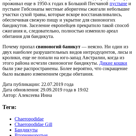
проживал еще в 1950-х годах в Большой Песчаной
пустыне
и
пустыне Гибсонапы местные аборигены сжигали небольшие
участки сухой травы, которые вскоре восстанавливались,
обеспечивая свежую пищу и укрытие для свиноногих
бандикутов. Заселение европейцев прекратило такой способ
сжигания и, следовательно, полностью изменило ареал
обитания для бандикута.
Почему пропал
свиноногий баникут
— неясно. Ни один из
двух наиболее разрушительных видов интродуцентов, лисы и
кролики, еще не попали на юго-запад Австралии, когда из
этого района исчезли свиноногие бандикуты.
Дикие кошки
были уже распространены. Более вероятно, что сокращение
было вызвано изменением среды обитания.
Дата публикации:
22.07.2019 года
Дата обновления:
29.09.2019 года в 19:02
Автор:
Алексеева Инна
Теги:
Chaeropodidae
Chaeropodidae Gill
Бандикуты
Вторичноротые