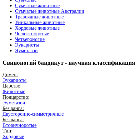
Сумчатые животные
Сумчатые животные Австралии
Травоядные животные
Уникальные животные
Хордовые животные
Челюстноротые
Четвероногие
Эукариоты
Эуметазои
Свиноногий бандикут - научная классификация
Домен:
Эукариоты
Царство:
Животные
Подцарство:
Эуметазои
Без ранга:
Двусторонне-симметричные
Без ранга:
Вторичноротые
Тип:
Хордовые