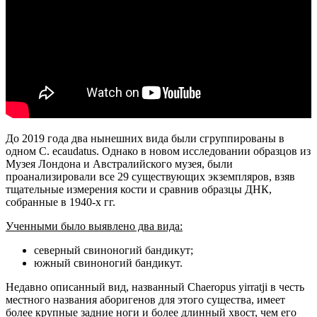
До 2019 года два нынешних вида были сгруппированы в
одном C. ecaudatus. Однако в новом исследовании образцов из
Музея Лондона и Австралийского музея, были
проанализировали все 29 существующих экземпляров, взяв
тщательные измерения кости и сравнив образцы ДНК,
собранные в 1940-х гг.
Ученными было выявлено два вида:
северный свиноногий бандикут;
южный свиноногий бандикут.
Недавно описанный вид, названный Chaeropus yirratji в честь
местного названия аборигенов для этого существа, имеет
более крупные задние ноги и более длинный хвост, чем его