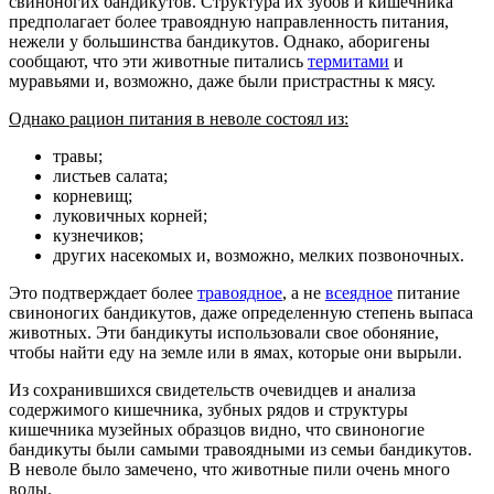
свиноногих бандикутов. Структура их зубов и кишечника
предполагает более травоядную направленность питания,
нежели у большинства бандикутов. Однако, аборигены
сообщают, что эти животные питались
термитами
и
муравьями и, возможно, даже были пристрастны к мясу.
Однако рацион питания в неволе состоял из:
травы;
листьев салата;
корневищ;
луковичных корней;
кузнечиков;
других насекомых и, возможно, мелких позвоночных.
Это подтверждает более
травоядное
, а не
всеядное
питание
свиноногих бандикутов, даже определенную степень выпаса
животных. Эти бандикуты использовали свое обоняние,
чтобы найти еду на земле или в ямах, которые они вырыли.
Из сохранившихся свидетельств очевидцев и анализа
содержимого кишечника, зубных рядов и структуры
кишечника музейных образцов видно, что свиноногие
бандикуты были самыми травоядными из семьи бандикутов.
В неволе было замечено, что животные пили очень много
воды.