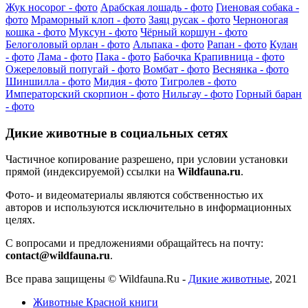
Жук носорог - фото
Арабская лошадь - фото
Гиеновая собака -
фото
Мраморный клоп - фото
Заяц русак - фото
Черноногая
кошка - фото
Муксун - фото
Чёрный коршун - фото
Белоголовый орлан - фото
Альпака - фото
Рапан - фото
Кулан
- фото
Лама - фото
Пака - фото
Бабочка Крапивница - фото
Ожереловый попугай - фото
Вомбат - фото
Веснянка - фото
Шиншилла - фото
Мидия - фото
Тигролев - фото
Императорский скорпион - фото
Нильгау - фото
Горный баран
- фото
Дикие животные в социальных сетях
Частичное копирование разрешено, при условии установки
прямой (индексируемой) ссылки на
Wildfauna.ru
.
Фото- и видеоматериалы являются собственностью их
авторов и используются исключительно в информационных
целях.
С вопросами и предложениями обращайтесь на почту:
contact@wildfauna.ru
.
Все права защищены ©
Wildfauna.Ru
-
Дикие животные
,
2021
Животные Красной книги