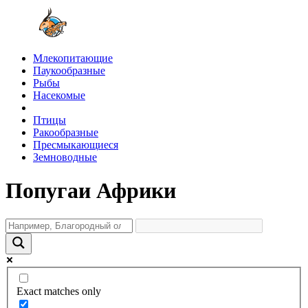
Млекопитающие
Паукообразные
Рыбы
Насекомые
Птицы
Ракообразные
Пресмыкающиеся
Земноводные
Попугаи Африки
Exact matches only