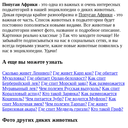
Попугаи Африки
- это одна из важных и очень интересных
подкатегорий в нашей энциклопедии о диких животных.
Дикая природа крайне разнообразна и
Попугаи Африки
- это
важная ее часть. Список животных в подкатегории будет
постоянно пополняться новыми видами. Все животные в
подкатегории имеют фото, название и подробное описание.
Картинки реально классные :) Так что заходите почаще! Не
забывайте подписываться на нас в социальных сетях, и вы
всегда первыми узнаете, какие новые животные появились у
нас в энциклопедии. Удачи!
А еще вы можете узнать
Сколько живет Ленивец?
Где живет Карп кои?
Где обитает
Мухоловка?
Где обитает Орлан-белохвост?
Как спит
Берберийский лев?
Где спит Морской заяц?
Как размножается
Муравьиный лев?
Чем полезен Русская выхухоль?
Как спит
Коралловый аспид?
Кто такой Зарянка?
Как размножается
Кошениль?
Чем питается Зубр?
Где водится Муфлон?
Как
спит Молочная змея?
Чем полезен Тарпан?
Где живет
Бирюзовая акара?
Где спит Медведь гризли?
Кто такой Гриф?
Фото других диких животных