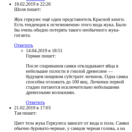
18.02.2019 в 22:26
Шоля
пишет:
Жук геркулес ещё один представитель Красной книги.
Есть тенденция к исчезновению этого вида жука. Было
бы очень обидно потерять такого необычного жука-
гиганта.
Ответить
14.04.2019 в 18:51
Герман
пишет:
После спаривания самки откладывают яйца в
небольшие полости в гнилой древесине —
будущем пищевом субстрате личинок. Одна самка
способна отложить до 100 яиц. Личинки первой
стадии питаются исключительно небольшими
древесными волокнами.
Ответить
21.02.2019 в 17:03
Тая
пишет:
Цвет тела жука Геркулеса зависит от вида и пола. Самки
обычно буровато-черные, у самцов черная голова, а на