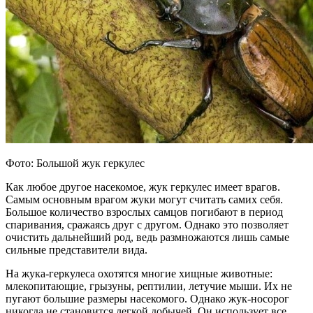
Фото: Большой жук геркулес
Как любое другое насекомое, жук геркулес имеет врагов.
Самым основным врагом жуки могут считать самих себя.
Большое количество взрослых самцов погибают в период
спаривания, сражаясь друг с другом. Однако это позволяет
очистить дальнейший род, ведь размножаются лишь самые
сильные представители вида.
На жука-геркулеса охотятся многие хищные животные:
млекопитающие, грызуны, рептилии, летучие мыши. Их не
пугают большие размеры насекомого. Однако жук-носорог
никогда не становится легкой добычей. Он использует все