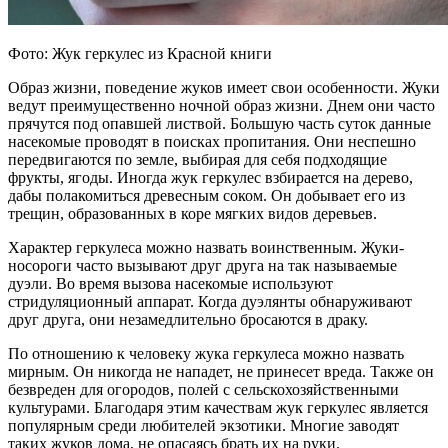
Фото: Жук геркулес из Красной книги
Образ жизни, поведение жуков имеет свои особенности. Жуки
ведут преимущественно ночной образ жизни. Днем они часто
прячутся под опавшей листвой. Большую часть суток данные
насекомые проводят в поисках пропитания. Они неспешно
передвигаются по земле, выбирая для себя подходящие
фрукты, ягоды. Иногда жук геркулес взбирается на дерево,
дабы полакомиться древесным соком. Он добывает его из
трещин, образованных в коре мягких видов деревьев.
Характер геркулеса можно назвать воинственным. Жуки-
носороги часто вызывают друг друга на так называемые
дуэли. Во время вызова насекомые используют
стридуляционный аппарат. Когда дуэлянты обнаруживают
друг друга, они незамедлительно бросаются в драку.
По отношению к человеку жука геркулеса можно назвать
мирным. Он никогда не нападет, не принесет вреда. Также он
безвреден для огородов, полей с сельскохозяйственными
культурами. Благодаря этим качествам жук геркулес является
популярным среди любителей экзотики. Многие заводят
таких жуков дома, не опасаясь брать их на руки.