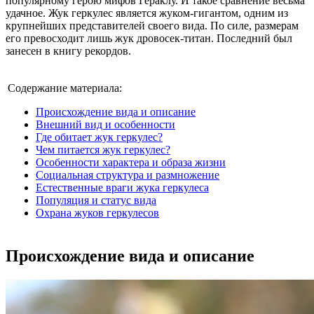
популярному герою мифов Гераклу. И такое сравнение весьма
удачное. Жук геркулес является жуком-гигантом, одним из
крупнейших представителей своего вида. По силе, размерам
его превосходит лишь жук дровосек-титан. Последний был
занесен в книгу рекордов.
Содержание материала:
Происхождение вида и описание
Внешний вид и особенности
Где обитает жук геркулес?
Чем питается жук геркулес?
Особенности характера и образа жизни
Социальная структура и размножение
Естественные враги жука геркулеса
Популяция и статус вида
Охрана жуков геркулесов
Происхождение вида и описание