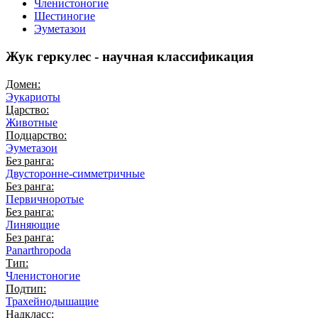
Членистоногие
Шестиногие
Эуметазои
Жук геркулес - научная классификация
Домен:
Эукариоты
Царство:
Животные
Подцарство:
Эуметазои
Без ранга:
Двусторонне-симметричные
Без ранга:
Первичноротые
Без ранга:
Линяющие
Без ранга:
Panarthropoda
Тип:
Членистоногие
Подтип:
Трахейнодышащие
Надкласс: