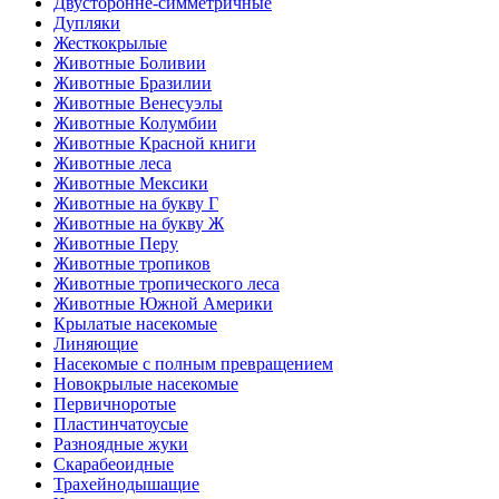
Двусторонне-симметричные
Дупляки
Жесткокрылые
Животные Боливии
Животные Бразилии
Животные Венесуэлы
Животные Колумбии
Животные Красной книги
Животные леса
Животные Мексики
Животные на букву Г
Животные на букву Ж
Животные Перу
Животные тропиков
Животные тропического леса
Животные Южной Америки
Крылатые насекомые
Линяющие
Насекомые с полным превращением
Новокрылые насекомые
Первичноротые
Пластинчатоусые
Разноядные жуки
Скарабеоидные
Трахейнодышащие