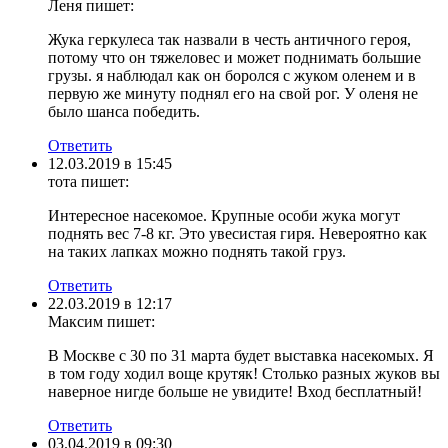
Леня
пишет:
Жука геркулеса так назвали в честь античного героя,
потому что он тяжеловес и может поднимать большие
грузы. я наблюдал как он боролся с жуком оленем и в
первую же минуту поднял его на свой рог. У оленя не
было шанса победить.
Ответить
12.03.2019 в 15:45
тота
пишет:
Интересное насекомое. Крупные особи жука могут
поднять вес 7-8 кг. Это увесистая гиря. Невероятно как
на таких лапках можно поднять такой груз.
Ответить
22.03.2019 в 12:17
Максим
пишет:
В Москве с 30 по 31 марта будет выставка насекомых. Я
в том году ходил воще крутяк! Столько разных жуков вы
наверное нигде больше не увидите! Вход бесплатный!
Ответить
03.04.2019 в 09:30