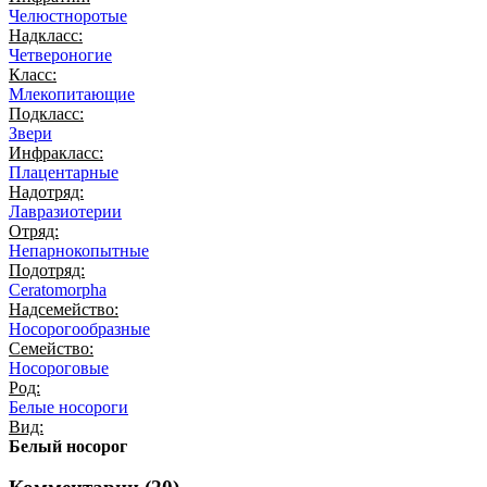
Челюстноротые
Надкласс:
Четвероногие
Класс:
Млекопитающие
Подкласс:
Звери
Инфракласс:
Плацентарные
Надотряд:
Лавразиотерии
Отряд:
Непарнокопытные
Подотряд:
Ceratomorpha
Надсемейство:
Носорогообразные
Семейство:
Носороговые
Род:
Белые носороги
Вид:
Белый носорог