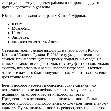
северную и южную, причем районы изолированы друг от
друга и достаточно удалены.
Южная часть находится странах Южной Африки:
ЮАР;
Мозамбик;
Намибия;
Зимбабве;
юго-восточная часть Анголы.
Северный ареал раньше находился на территории Конго,
Кении и Южного Судана. В 2018 году умер последний из
самцов, принадлежащих северному подвиду. На сегодня в
живых осталось всего две самки, поэтому фактическим можно
считать, что северный белый носорог истреблен. В южной
части все намного благополучнее, и там животных пока еще
достаточно много.
Белый носорог населяет в основном сухие саванны, но
встречаются также на небольших лесистых участках, с
полянами, на которых растет низкорослая трава.
Предпочитает в основном равнинную местность. Белые
носороги хорошо приспособлены к сухому континентальному
климату. Пустынную местность переносят, хотя и стараются в