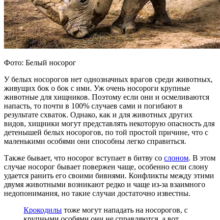
Фото: Белый носорог
У белых носорогов нет однозначных врагов среди животных,
живущих бок о бок с ими. Уж очень носороги крупные
животные для хищников. Поэтому если они и осмеливаются
напасть, то почти в 100% случаев сами и погибают в
результате схваток. Однако, как и для животных других
видов, хищники могут представлять некоторую опасность для
детенышей белых носорогов, по той простой причине, что с
маленькими особями они способны легко справиться.
Также бывает, что носорог вступает в битву со
слоном
. В этом
случае носорог бывает повержен чаще, особенно если слону
удается ранить его своими бивнями. Конфликты между этими
двумя животными возникают редко и чаще из-за взаимного
недопонимания, но такие случаи достаточно известны.
Крокодилы
тоже могут нападать на носорогов, с
крупными особями они не справляются, а вот