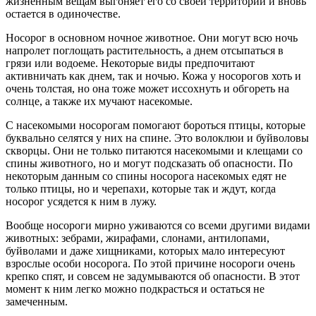
жизненным вещам выгоняет его со своей территории и вновь
остается в одиночестве.
Носорог в основном ночное животное. Они могут всю ночь
напролет поглощать растительность, а днем отсыпаться в
грязи или водоеме. Некоторые виды предпочитают
активничать как днем, так и ночью. Кожа у носорогов хоть и
очень толстая, но она тоже может иссохнуть и обгореть на
солнце, а также их мучают насекомые.
С насекомыми носорогам помогают бороться птицы, которые
буквально селятся у них на спине. Это волоклюи и буйволовы
скворцы. Они не только питаются насекомыми и клещами со
спины животного, но и могут подсказать об опасности. По
некоторым данным со спины носорога насекомых едят не
только птицы, но и черепахи, которые так и ждут, когда
носорог усядется к ним в лужу.
Вообще носороги мирно уживаются со всеми другими видами
животных: зебрами, жирафами, слонами, антилопами,
буйволами и даже хищниками, которых мало интересуют
взрослые особи носорога. По этой причине носороги очень
крепко спят, и совсем не задумываются об опасности. В этот
момент к ним легко можно подкрасться и остаться не
замеченным.