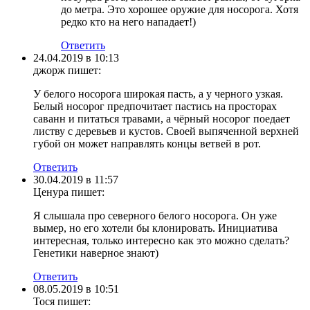
до метра. Это хорошее оружие для носорога. Хотя
редко кто на него нападает!)
Ответить
24.04.2019 в 10:13
джорж
пишет:
У белого носорога широкая пасть, а у черного узкая.
Белый носорог предпочитает пастись на просторах
саванн и питаться травами, а чёрный носорог поедает
листву с деревьев и кустов. Своей выпяченной верхней
губой он может направлять концы ветвей в рот.
Ответить
30.04.2019 в 11:57
Ценура
пишет:
Я слышала про северного белого носорога. Он уже
вымер, но его хотели бы клонировать. Инициатива
интересная, только интересно как это можно сделать?
Генетики наверное знают)
Ответить
08.05.2019 в 10:51
Тося
пишет: