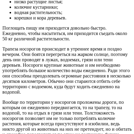
низко растущие листья;
колючие кустарники;
водная растительность;
корешки и кора деревьев.
Поглощать пищу им приходится довольно быстро.
Ежедневно, чтобы насытиться, им приходится съедать около
50 кг различной растительности.
Трапеза носорогов происходит в утреннее время и поздно
вечером. Они боятся перегреться на жарком солнце, поэтому
день они проводят в лужах, водоемах, грязи или тени
деревьев. Носороги крупные животные и им необходимо
употреблять большое количество воды ежедневно. Ради этого
они способны преодолевать огромные расстояния в несколько
десятков километров. Обычно они стараются отбить себе
территорию с водоемом, куда будут ходить ежедневно на
водопой.
Вообще по территории у носорогов проложены дороги, по
которым он ежедневно передвигается, то на трапезу, то на
водопой, то на отдых в грязи или тени. Толстокожесть
носорогов позволяет им не только потреблять колючие
растения, которые всегда присутствуют в изобилии, ведь
никто другой из животных на них не претендует, но и обитать