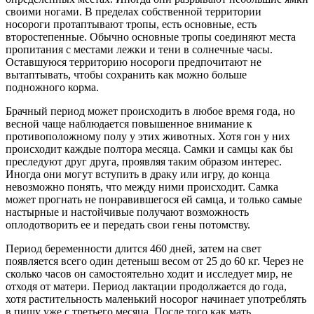
своими ногами. В пределах собственной территории
носороги протаптывают тропы, есть основные, есть
второстепенные. Обычно основные тропы соединяют места
пропитания с местами лежки и тени в солнечные часы.
Оставшуюся территорию носороги предпочитают не
вытаптывать, чтобы сохранить как можно больше
подножного корма.
Брачный период может происходить в любое время года, но
весной чаще наблюдается повышенное внимание к
противоположному полу у этих животных. Хотя гон у них
происходит каждые полтора месяца. Самки и самцы как бы
преследуют друг друга, проявляя таким образом интерес.
Иногда они могут вступить в драку или игру, до конца
невозможно понять, что между ними происходит. Самка
может прогнать не понравившегося ей самца, и только самые
настырные и настойчивые получают возможность
оплодотворить ее и передать свои гены потомству.
Период беременности длится 460 дней, затем на свет
появляется всего один детеныш весом от 25 до 60 кг. Через не
сколько часов он самостоятельно ходит и исследует мир, не
отходя от матери. Период лактации продолжается до года,
хотя растительность маленький носорог начинает употреблять
в пищу уже с третьего месяца. После того как мать