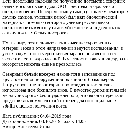
Есть небольшая надежда по получению потомства северных
белых носорогов методом ЭКО – экстракорпорального
оплодотворения. Перед смертью у самца (а также у некоторых
других самцов, умерших ранее) был взят биологический
материал, с помощью которого ученые рассчитывают
оплодотворить взятые у самок яйцеклетки и подселить их
самкам южных белых носорогов.
Их планируется использовать в качестве суррогатных
матерей. Пока в этом направлении ведутся исследования, и
успех задуманного мероприятия заранее не известен и у
экспертов есть ряд опасений. В частности, такая процедура на
носорогах никогда еще не проводилась.
Северный
белый носорог
находится в заповеднике под
круглосуточной вооруженной охраной от браконьеров.
Патрулирование территории происходит в том числе с
использованием беспилотников. В качестве дополнительной
меры у носорогов были удалены рога, чтобы они перестали
представлять коммерческий интерес для потенциальных
убийц с целью получения рогов.
Дата публикации:
04.04.2019 года
Дата обновления:
08.10.2019 года в 14:05
Автор:
Алексеева Инна