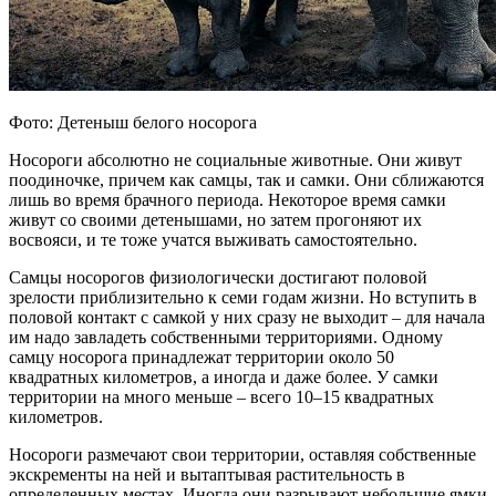
Фото: Детеныш белого носорога
Носороги абсолютно не социальные животные. Они живут
поодиночке, причем как самцы, так и самки. Они сближаются
лишь во время брачного периода. Некоторое время самки
живут со своими детенышами, но затем прогоняют их
восвояси, и те тоже учатся выживать самостоятельно.
Самцы носорогов физиологически достигают половой
зрелости приблизительно к семи годам жизни. Но вступить в
половой контакт с самкой у них сразу не выходит – для начала
им надо завладеть собственными территориями. Одному
самцу носорога принадлежат территории около 50
квадратных километров, а иногда и даже более. У самки
территории на много меньше – всего 10–15 квадратных
километров.
Носороги размечают свои территории, оставляя собственные
экскременты на ней и вытаптывая растительность в
определенных местах. Иногда они разрывают небольшие ямки