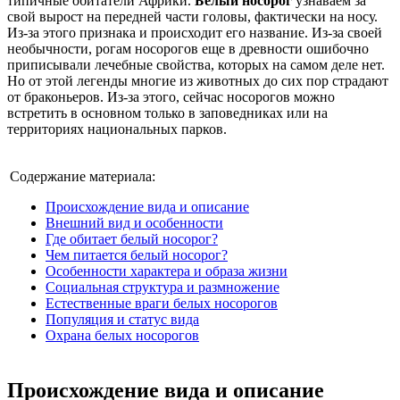
типичные обитатели Африки.
Белый носорог
узнаваем за
свой вырост на передней части головы, фактически на носу.
Из-за этого признака и происходит его название. Из-за своей
необычности, рогам носорогов еще в древности ошибочно
приписывали лечебные свойства, которых на самом деле нет.
Но от этой легенды многие из животных до сих пор страдают
от браконьеров. Из-за этого, сейчас носорогов можно
встретить в основном только в заповедниках или на
территориях национальных парков.
Содержание материала:
Происхождение вида и описание
Внешний вид и особенности
Где обитает белый носорог?
Чем питается белый носорог?
Особенности характера и образа жизни
Социальная структура и размножение
Естественные враги белых носорогов
Популяция и статус вида
Охрана белых носорогов
Происхождение вида и описание