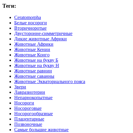
Теги:
Ceratomorpha
Белые носороги
Вторичноротые
Двусторонне-симметричные
Дикие животные Африки
Животные Африки
Животные Кении
Животные Конго
Животные на букву Б
Животные на букву Н
Животные равнин
Животные саванны
Животные Экваториального пояса
Звери
Лавразиотерии
Непарнокопытные
Носороги
Носороговые
Носорогообразные
Плацентарные
Позвоночные
Самые большие животные