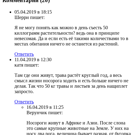
Комментарии (
20
)
05.04.2019 в 18:15
Шерри
пишет:
Я не могу понять как можно в день съесть 50
киллограмм растительности? ведь она в принципе
невесомая. Да и если есть её такими количествами то в
местах обитания ничего не останется из растений.
Ответить
11.04.2019 в 12:30
катя
пишет:
Там где они живут, трава растёт круглый год, а весь
смысл жизни носорога ходить и есть больше ничего не
делая. Так что 50 кг травы и листьев за день нащиплет
запросто.
Ответить
16.04.2019 в 11:25
Верунчик
пишет:
Носороги живут в Африке и Азии. После слона
это самые крупные животные на Земле. У них на
носу два рога, величина бывает разная, от бугорка