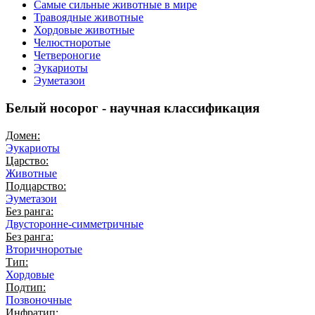
Самые сильные животные в мире
Травоядные животные
Хордовые животные
Челюстноротые
Четвероногие
Эукариоты
Эуметазои
Белый носорог - научная классификация
Домен:
Эукариоты
Царство:
Животные
Подцарство:
Эуметазои
Без ранга:
Двусторонне-симметричные
Без ранга:
Вторичноротые
Тип:
Хордовые
Подтип:
Позвоночные
Инфратип: