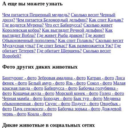
А еще вы можете узнать
Чем питается Пещерный медведь?
Сколько весит Черный
дрозд?
Чем питается Беломордый дельфин?
Как спит Кадьяк?
Где водится Мурена?
Что ест Бабирусса?
Сколько живет
Королевская кобра?
Как выглядит Речной дельфин?
Как
выглядит Вобла?
Где живет Рыба дракон?
Где живет
Обыкновенный поползень?
Как спит Голавль?
Сколько весит
Мускусная утка?
Где спит Бекас?
Как размножается Уж?
Где
обитает Тетерев?
Где обитает Шершень?
Сколько весит
Воробей?
Фото других диких животных
Бинтуронг - фото
Зебровая амадина - фото
Катран - фото
Лиса
фенек - фото
Белый амур - фото
Язь - фото
Сокол - фото
Малая
красная панда - фото
Бабирусса - фото
Бабочка голубянка -
фото
Кошачья акула - фото
Морской конек - фото
Голец - фото
Черная мамба - фото
Бородач - фото
Бык тур - фото
Медянка
обыкновенная - фото
Скунс - фото
Подуст - фото
Овцебык -
фото
Паук сенокосец - фото
Бабочка зорька - фото
Дождевой
червь - фото
Коала - фото
Дикие животные в социальных сетях