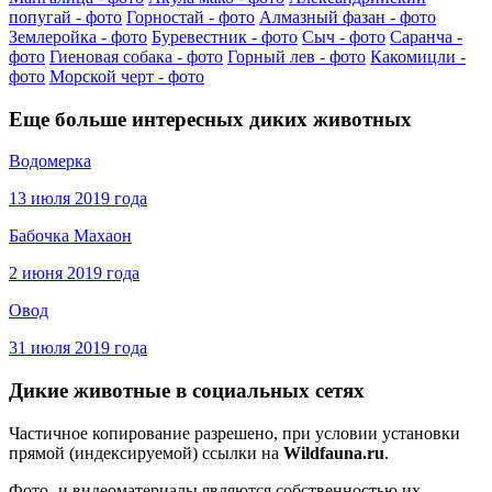
попугай - фото
Горностай - фото
Алмазный фазан - фото
Землеройка - фото
Буревестник - фото
Сыч - фото
Саранча -
фото
Гиеновая собака - фото
Горный лев - фото
Какомицли -
фото
Морской черт - фото
Еще больше интересных диких животных
Водомерка
13 июля 2019 года
Бабочка Махаон
2 июня 2019 года
Овод
31 июля 2019 года
Дикие животные в социальных сетях
Частичное копирование разрешено, при условии установки
прямой (индексируемой) ссылки на
Wildfauna.ru
.
Фото- и видеоматериалы являются собственностью их