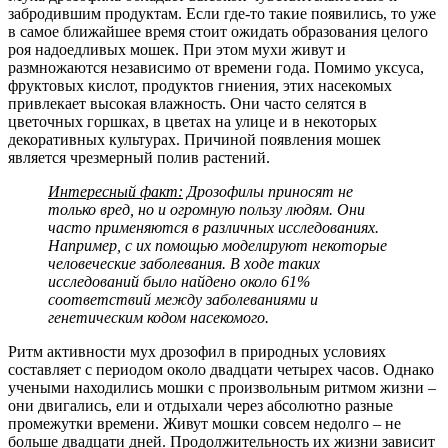
забродившим продуктам. Если где-то такие появились, то уже
в самое ближайшее время стоит ожидать образования целого
роя надоедливых мошек. При этом мухи живут и
размножаются независимо от времени года. Помимо уксуса,
фруктовых кислот, продуктов гниения, этих насекомых
привлекает высокая влажность. Они часто селятся в
цветочных горшках, в цветах на улице и в некоторых
декоративных культурах. Причиной появления мошек
является чрезмерный полив растений.
Интересный факт:
Дрозофилы приносят не
только вред, но и огромную пользу людям. Они
часто применяются в различных исследованиях.
Например, с их помощью моделируют некоторые
человеческие заболевания. В ходе таких
исследований было найдено около 61%
соответствий между заболеваниями и
генетическим кодом насекомого.
Ритм активности мух дрозофил в природных условиях
составляет с периодом около двадцати четырех часов. Однако
учеными находились мошки с произвольным ритмом жизни –
они двигались, ели и отдыхали через абсолютно разные
промежутки времени. Живут мошки совсем недолго – не
больше двадцати дней. Продолжительность их жизни зависит