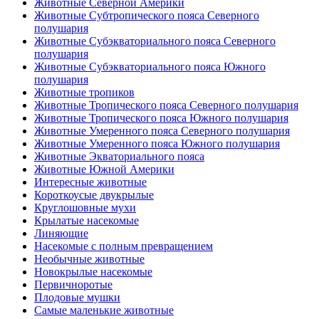
Животные Северной Америки
Животные Субтропического пояса Северного
полушария
Животные Субэкваториального пояса Северного
полушария
Животные Субэкваториального пояса Южного
полушария
Животные тропиков
Животные Тропического пояса Северного полушария
Животные Тропического пояса Южного полушария
Животные Умеренного пояса Северного полушария
Животные Умеренного пояса Южного полушария
Животные Экваториального пояса
Животные Южной Америки
Интересные животные
Короткоусые двукрылые
Круглошовные мухи
Крылатые насекомые
Линяющие
Насекомые с полным превращением
Необычные животные
Новокрылые насекомые
Первичноротые
Плодовые мушки
Самые маленькие животные