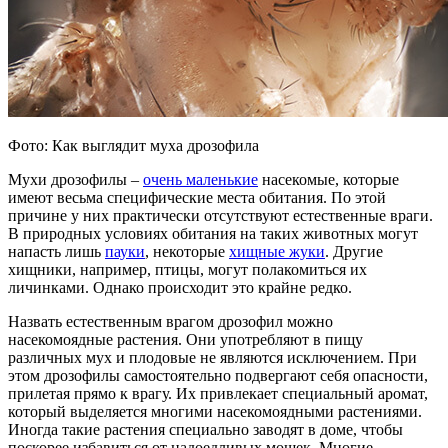
Фото: Как выглядит муха дрозофила
Мухи дрозофилы –
очень маленькие
насекомые, которые
имеют весьма специфические места обитания. По этой
причине у них практически отсутствуют естественные враги.
В природных условиях обитания на таких животных могут
напасть лишь
пауки
, некоторые
хищные жуки
. Другие
хищники, например, птицы, могут полакомиться их
личинками. Однако происходит это крайне редко.
Назвать естественным врагом дрозофил можно
насекомоядные растения. Они употребляют в пищу
различных мух и плодовые не являются исключением. При
этом дрозофилы самостоятельно подвергают себя опасности,
прилетая прямо к врагу. Их привлекает специальный аромат,
который выделяется многими насекомоядными растениями.
Иногда такие растения специально заводят в доме, чтобы
поскорее избавиться от надоедливых мошек. Многие