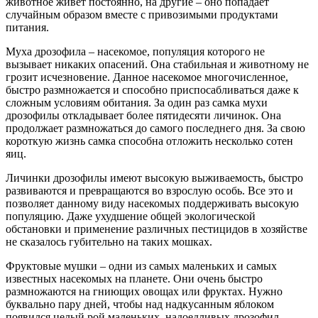
животное живет постоянно, на другие – оно попадает
случайным образом вместе с привозимыми продуктами
питания.
Муха дрозофила – насекомое, популяция которого не
вызывает никаких опасений. Она стабильная и животному не
грозит исчезновение. Данное насекомое многочисленное,
быстро размножается и способно приспосабливаться даже к
сложным условиям обитания. За один раз самка мухи
дрозофилы откладывает более пятидесяти личинок. Она
продолжает размножаться до самого последнего дня. За свою
короткую жизнь самка способна отложить несколько сотен
яиц.
Личинки дрозофилы имеют высокую выживаемость, быстро
развиваются и превращаются во взрослую особь. Все это и
позволяет данному виду насекомых поддерживать высокую
популяцию. Даже ухудшение общей экологической
обстановки и применение различных пестицидов в хозяйстве
не сказалось губительно на таких мошках.
Фруктовые мушки – одни из самых маленьких и самых
известных насекомых на планете. Они очень быстро
размножаются на гниющих овощах или фруктах. Нужно
буквально пару дней, чтобы над надкусанным яблоком
появился целый рой маленьких, надоедливых дрозофил.