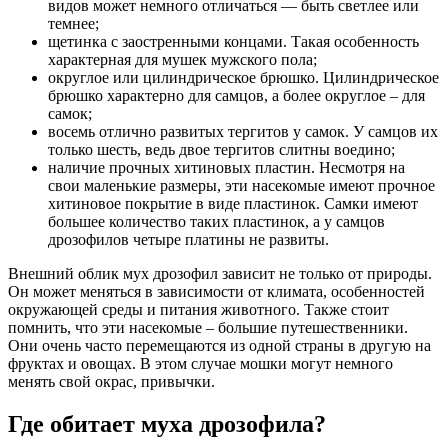
видов может немного отличаться — быть светлее или
темнее;
щетинка с заостренными концами. Такая особенность
характерная для мушек мужского пола;
округлое или цилиндрическое брюшко. Цилиндрическое
брюшко характерно для самцов, а более округлое – для
самок;
восемь отлично развитых тергитов у самок. У самцов их
только шесть, ведь двое тергитов слитны воедино;
наличие прочных хитиновых пластин. Несмотря на
свои маленькие размеры, эти насекомые имеют прочное
хитиновое покрытие в виде пластинок. Самки имеют
большее количество таких пластинок, а у самцов
дрозофилов четыре платины не развиты.
Внешний облик мух дрозофил зависит не только от природы.
Он может меняться в зависимости от климата, особенностей
окружающей среды и питания животного. Также стоит
помнить, что эти насекомые – большие путешественники.
Они очень часто перемещаются из одной страны в другую на
фруктах и овощах. В этом случае мошки могут немного
менять свой окрас, привычки.
Где обитает муха дрозофила?