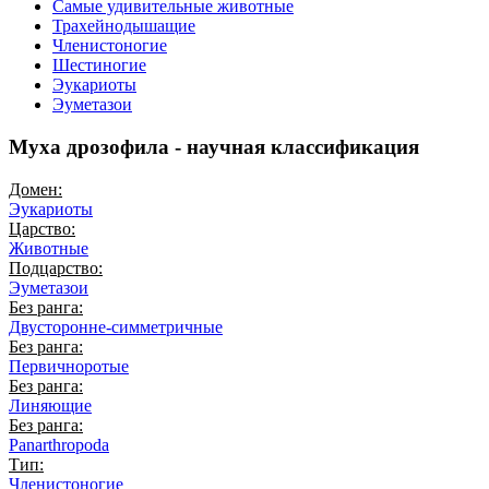
Самые удивительные животные
Трахейнодышащие
Членистоногие
Шестиногие
Эукариоты
Эуметазои
Муха дрозофила - научная классификация
Домен:
Эукариоты
Царство:
Животные
Подцарство:
Эуметазои
Без ранга:
Двусторонне-симметричные
Без ранга:
Первичноротые
Без ранга:
Линяющие
Без ранга:
Panarthropoda
Тип:
Членистоногие