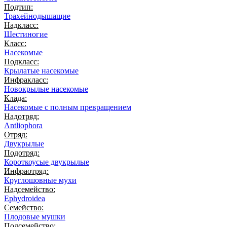
Подтип:
Трахейнодышащие
Надкласс:
Шестиногие
Класс:
Насекомые
Подкласс:
Крылатые насекомые
Инфракласс:
Новокрылые насекомые
Клада:
Насекомые с полным превращением
Надотряд:
Antliophora
Отряд:
Двукрылые
Подотряд:
Короткоусые двукрылые
Инфраотряд:
Круглошовные мухи
Надсемейство:
Ephydroidea
Семейство:
Плодовые мушки
Подсемейство: