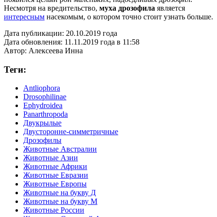
Несмотря на вредительство,
муха дрозофила
является
интересным
насекомым, о котором точно стоит узнать больше.
Дата публикации:
20.10.2019 года
Дата обновления:
11.11.2019 года в 11:58
Автор:
Алексеева Инна
Теги:
Antliophora
Drosophilinae
Ephydroidea
Panarthropoda
Двукрылые
Двусторонне-симметричные
Дрозофилы
Животные Австралии
Животные Азии
Животные Африки
Животные Евразии
Животные Европы
Животные на букву Д
Животные на букву М
Животные России