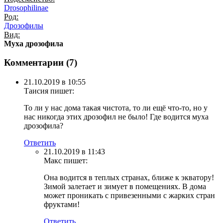
Drosophilinae
Род:
Дрозофилы
Вид:
Муха дрозофила
Комментарии (
7
)
21.10.2019 в 10:55
Таисия
пишет:
То ли у нас дома такая чистота, то ли ещё что-то, но у
нас никогда этих дрозофил не было! Где водится муха
дрозофила?
Ответить
21.10.2019 в 11:43
Макс
пишет:
Она водится в теплых странах, ближе к экватору!
Зимой залетает и зимует в помещениях. В дома
может проникать с привезенными с жарких стран
фруктами!
Ответить