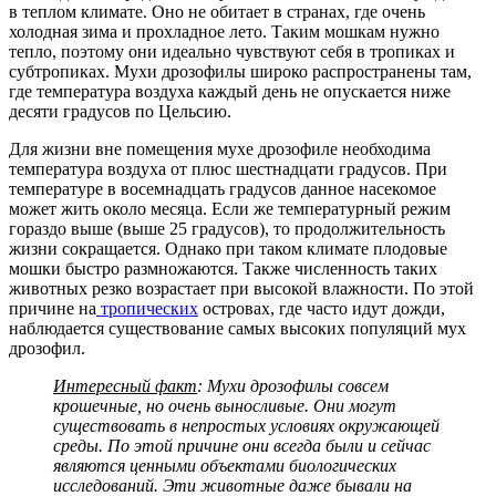
в теплом климате. Оно не обитает в странах, где очень
холодная зима и прохладное лето. Таким мошкам нужно
тепло, поэтому они идеально чувствуют себя в тропиках и
субтропиках. Мухи дрозофилы широко распространены там,
где температура воздуха каждый день не опускается ниже
десяти градусов по Цельсию.
Для жизни вне помещения мухе дрозофиле необходима
температура воздуха от плюс шестнадцати градусов. При
температуре в восемнадцать градусов данное насекомое
может жить около месяца. Если же температурный режим
гораздо выше (выше 25 градусов), то продолжительность
жизни сокращается. Однако при таком климате плодовые
мошки быстро размножаются. Также численность таких
животных резко возрастает при высокой влажности. По этой
причине на
тропических
островах, где часто идут дожди,
наблюдается существование самых высоких популяций мух
дрозофил.
Интересный факт
: Мухи дрозофилы совсем
крошечные, но очень выносливые. Они могут
существовать в непростых условиях окружающей
среды. По этой причине они всегда были и сейчас
являются ценными объектами биологических
исследований. Эти животные даже бывали на