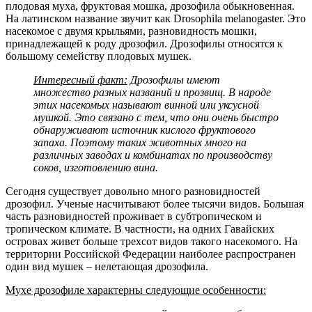
плодовая муха, фруктовая мошка, дрозофила обыкновенная.
На латинском название звучит как Drosophila melanogaster. Это
насекомое с двумя крыльями, разновидность мошки,
принадлежащей к роду дрозофил. Дрозофилы относятся к
большому семейству плодовых мушек.
Интересный факт:
Дрозофилы имеют
множество разных названий и прозвищ. В народе
этих насекомых называют винной или уксусной
мушкой. Это связано с тем, что они очень быстро
обнаруживают источник кислого фруктового
запаха. Поэтому таких животных много на
различных заводах и комбинатах по производству
соков, изготовлению вина.
Сегодня существует довольно много разновидностей
дрозофил. Ученые насчитывают более тысячи видов. Большая
часть разновидностей проживает в субтропическом и
тропическом климате. В частности, на одних Гавайских
островах живет больше трехсот видов такого насекомого. На
территории Российской Федерации наиболее распространен
один вид мушек – нелетающая дрозофила.
Мухе дрозофиле характерны следующие особенности: