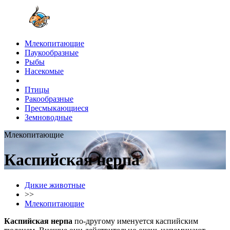
Млекопитающие
Паукообразные
Рыбы
Насекомые
Птицы
Ракообразные
Пресмыкающиеся
Земноводные
Млекопитающие
Каспийская нерпа
Дикие животные
>>
Млекопитающие
Каспийская нерпа
по-другому именуется каспийским