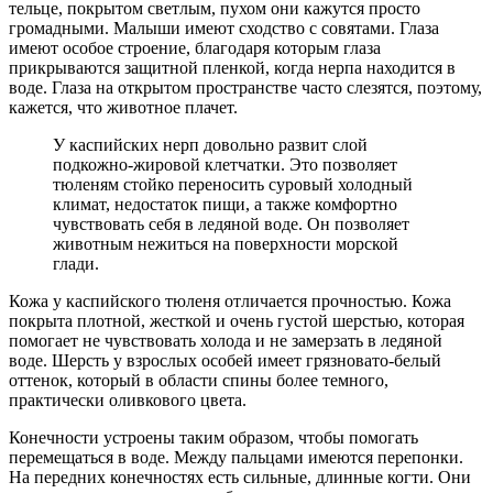
тельце, покрытом светлым, пухом они кажутся просто
громадными. Малыши имеют сходство с совятами. Глаза
имеют особое строение, благодаря которым глаза
прикрываются защитной пленкой, когда нерпа находится в
воде. Глаза на открытом пространстве часто слезятся, поэтому,
кажется, что животное плачет.
У каспийских нерп довольно развит слой
подкожно-жировой клетчатки. Это позволяет
тюленям стойко переносить суровый холодный
климат, недостаток пищи, а также комфортно
чувствовать себя в ледяной воде. Он позволяет
животным нежиться на поверхности морской
глади.
Кожа у каспийского тюленя отличается прочностью. Кожа
покрыта плотной, жесткой и очень густой шерстью, которая
помогает не чувствовать холода и не замерзать в ледяной
воде. Шерсть у взрослых особей имеет грязновато-белый
оттенок, который в области спины более темного,
практически оливкового цвета.
Конечности устроены таким образом, чтобы помогать
перемещаться в воде. Между пальцами имеются перепонки.
На передних конечностях есть сильные, длинные когти. Они