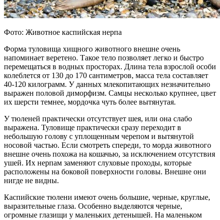
Фото: Животное каспийская нерпа
Форма туловища хищного животного внешне очень
напоминает веретено. Такое тело позволяет легко и быстро
перемещаться в водных просторах. Длина тела взрослой особи
колеблется от 130 до 170 сантиметров, масса тела составляет
40-120 килограмм. У данных млекопитающих незначительно
выражен половой диморфизм. Самцы несколько крупнее, цвет
их шерсти темнее, мордочка чуть более вытянутая.
У тюленей практически отсутствует шея, или она слабо
выражена. Туловище практически сразу переходит в
небольшую голову с уплощенным черепом и вытянутой
носовой частью. Если смотреть спереди, то морда животного
внешне очень похожа на кошачью, за исключением отсутствия
ушей. Их нерпам заменяют слуховые проходы, которые
расположены на боковой поверхности головы. Внешне они
нигде не видны.
Каспийские тюлени имеют очень большие, черные, круглые,
выразительные глаза. Особенно выделяются черные,
огромные глазищи у маленьких детенышей. На маленьком