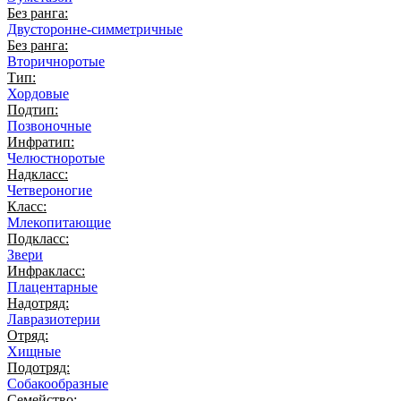
Без ранга:
Двусторонне-симметричные
Без ранга:
Вторичноротые
Тип:
Хордовые
Подтип:
Позвоночные
Инфратип:
Челюстноротые
Надкласс:
Четвероногие
Класс:
Млекопитающие
Подкласс:
Звери
Инфракласс:
Плацентарные
Надотряд:
Лавразиотерии
Отряд:
Хищные
Подотряд:
Собакообразные
Семейство: