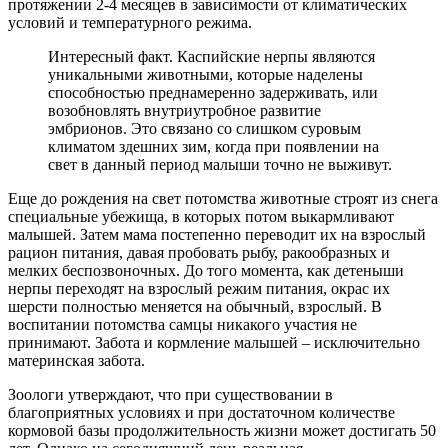
протяжении 2-4 месяцев в зависимости от климатических
условий и температурного режима.
Интересный факт. Каспийские нерпы являются
уникальными животными, которые наделены
способностью преднамеренно задерживать, или
возобновлять внутриутробное развитие
эмбрионов. Это связано со слишком суровым
климатом здешних зим, когда при появлении на
свет в данный период малыши точно не выживут.
Еще до рождения на свет потомства животные строят из снега
специальные убежища, в которых потом выкармливают
малышей. Затем мама постепенно переводит их на взрослый
рацион питания, давая пробовать рыбу, ракообразных и
мелких беспозвоночных. До того момента, как детеныши
нерпы переходят на взрослый режим питания, окрас их
шерсти полностью меняется на обычный, взрослый. В
воспитании потомства самцы никакого участия не
принимают. Забота и кормление малышей – исключительно
материнская забота.
Зоологи утверждают, что при существовании в
благоприятных условиях и при достаточном количестве
кормовой базы продолжительность жизни может достигать 50