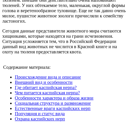
тюленем. Внешне они действительно очень напоминают
тюленей. У них обтекаемое тело, маленькая, округлой формы
голова и веретенообразное туловище. Еще не так давно очень
милое, пушистое животное зоологи причисляли к семейству
ластоногих.
Сегодня данные представители животного мира считаются
хищниками, которые находятся на грани исчезновения.
Ситуация усложняется тем, что в Российской Федерации
данный вид животных не числится в Красной книге и на
охоту на тюленя предоставляется квота.
Содержание материала:
Происхождение вида и описание
Внешний вид и особенности
Где обитает каспийская нерпа?
Чем питается каспийская нерпа?
Особенности характера и образа жизни
Социальная структура и размножение
Естественные враги каспийских нерп
Популяция и статус вида
Охрана каспийских нерп