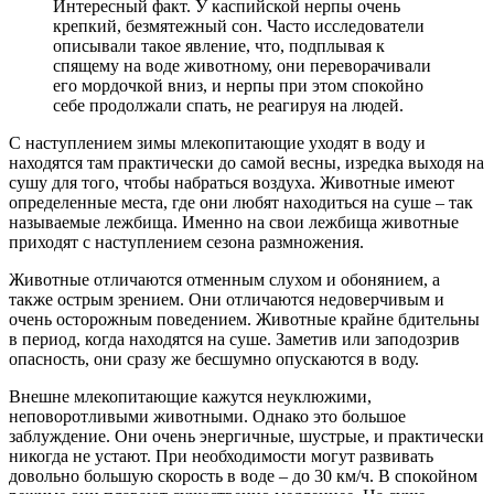
Интересный факт. У каспийской нерпы очень
крепкий, безмятежный сон. Часто исследователи
описывали такое явление, что, подплывая к
спящему на воде животному, они переворачивали
его мордочкой вниз, и нерпы при этом спокойно
себе продолжали спать, не реагируя на людей.
С наступлением зимы млекопитающие уходят в воду и
находятся там практически до самой весны, изредка выходя на
сушу для того, чтобы набраться воздуха. Животные имеют
определенные места, где они любят находиться на суше – так
называемые лежбища. Именно на свои лежбища животные
приходят с наступлением сезона размножения.
Животные отличаются отменным слухом и обонянием, а
также острым зрением. Они отличаются недоверчивым и
очень осторожным поведением. Животные крайне бдительны
в период, когда находятся на суше. Заметив или заподозрив
опасность, они сразу же бесшумно опускаются в воду.
Внешне млекопитающие кажутся неуклюжими,
неповоротливыми животными. Однако это большое
заблуждение. Они очень энергичные, шустрые, и практически
никогда не устают. При необходимости могут развивать
довольно большую скорость в воде – до 30 км/ч. В спокойном