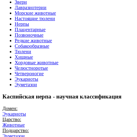
Звери
Лавразиотерии
Морские животные
Настоящие тюлени
Нерпы
Плацентарные
Позвоночные
Редкие животные
Собакообразные
Тюлени
Хищные
Хордовые животные
Челюстноротые
Четвероногие
Эукариоты
Эуметазои
Каспийская нерпа - научная классификация
Домен:
Эукариоты
Царство:
Животные
Подцарство:
Эуметазои