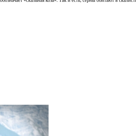
обозначает «скальная коза». Так и есть, серны обитают в скали