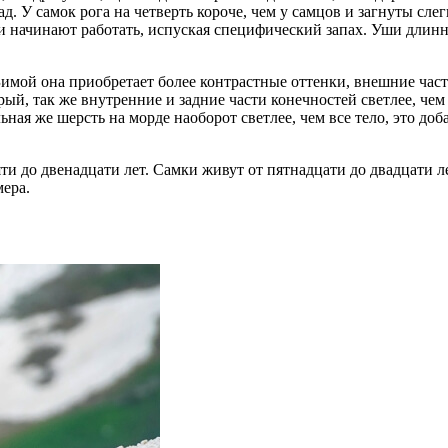
д. У самок рога на четверть короче, чем у самцов и загнуты сле
и начинают работать, испуская специфический запах. Уши длинны
Зимой она приобретает более контрастные оттенки, внешние час
урый, так же внутренние и задние части конечностей светлее, че
ная же шерсть на морде наоборот светлее, чем все тело, это доб
ти до двенадцати лет. Самки живут от пятнадцати до двадцати 
мера.