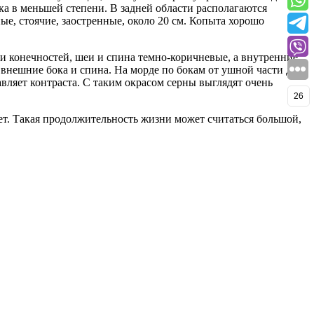
гка в меньшей степени. В задней области располагаются
е, стоячие, заостренные, около 20 см. Копыта хорошо
ти конечностей, шеи и спина темно-коричневые, а внутренние
м внешние бока и спина. На морде по бокам от ушной части до
авляет контраста. С таким окрасом серны выглядят очень
26
лет. Такая продолжительность жизни может считаться большой,