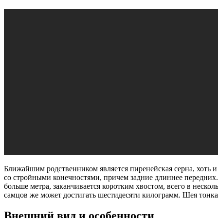
Ближайшим родственником является пиренейская серна, хоть и
со стройными конечностями, причем задние длиннее передних.
больше метра, заканчивается коротким хвостом, всего в несколь
самцов же может достигать шестидесяти килограмм. Шея тонкая
Внешний вид и особенности