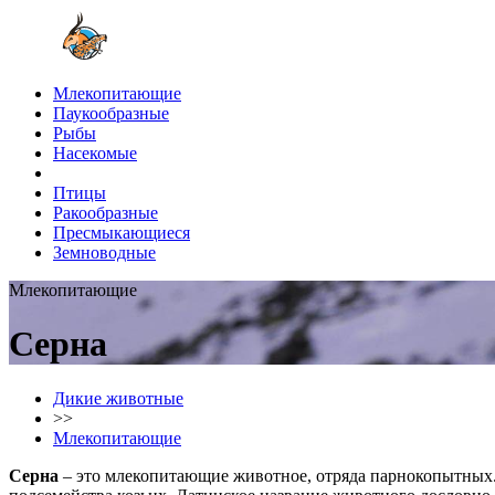
Млекопитающие
Паукообразные
Рыбы
Насекомые
Птицы
Ракообразные
Пресмыкающиеся
Земноводные
Млекопитающие
Серна
Дикие животные
>>
Млекопитающие
Серна
– это млекопитающие животное, отряда парнокопытных. 