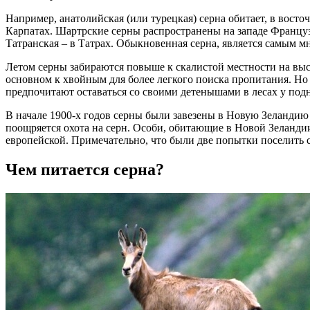
Например, анатолийская (или турецкая) серна обитает, в восто
Карпатах. Шартрские серны распространены на западе Французс
Татранская – в Татрах. Обыкновенная серна, является самым 
Летом серны забираются повыше к скалистой местности на высо
основном к хвойным для более легкого поиска пропитания. Но
предпочитают оставаться со своими детенышами в лесах у подн
В начале 1900-х годов серны были завезены в Новую Зеландию в
поощряется охота на серн. Особи, обитающие в Новой Зеландии
европейской. Примечательно, что были две попытки поселить 
Чем питается серна?