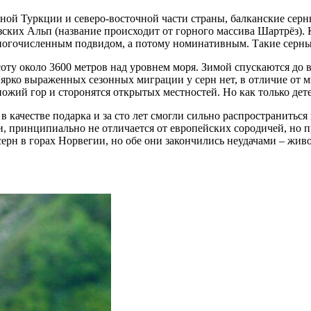
чной Туркции и северо-восточной части страны, балканские серн
ких Альп (название происходит от горного массива Шартрёз). Ка
многочисленным подвидом, а потому номинативным. Такие серны
ту около 3600 метров над уровнем моря. Зимой спускаются до в
 ярко выраженных сезонных миграции у серн нет, в отличие от 
ожий гор и сторонятся открытых местностей. Но как только дет
 качестве подарка и за сто лет смогли сильно распространиться
, принципиально не отличается от европейских сородичей, но п
серн в горах Норвегии, но обе они закончились неудачами – ж