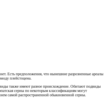
ор нет. Есть предположения, что нынешние разрозненные ареалы
риоду плейстоцена.
одвиды также имеют разное происхождение. Обитают подвиды
карпатская серны по некоторым классификациям могут
ением самой распространенной обыкновенной серны.