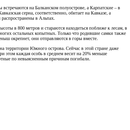
ы встречаются на Балканском полуострове, а Карпатские – в
вказская серна, соответственно, обитает на Кавказе, а
 распространены в Альпах.
ысоты в 800 метров и стараются находиться поближе к лесам, в
многих остальных копытных. Только что родившие самки также
еныш окрепнет, они отправляются в горы вместе.
 на территории Южного острова. Сейчас в этой стране даже
ри этом каждая особь в среднем весит на 20% меньше
ивотные по невыясненным причинам погибали.