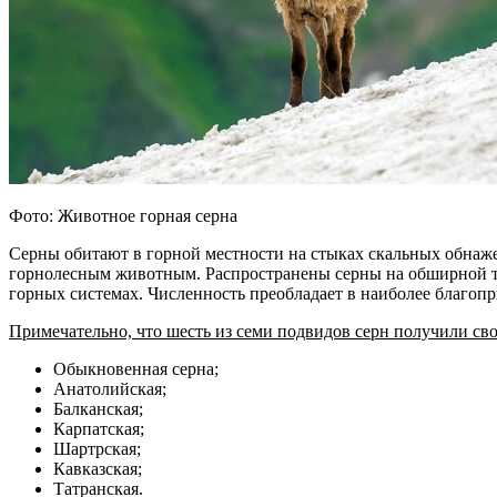
Фото: Животное горная серна
Серны обитают в горной местности на стыках скальных обнажен
горнолесным животным. Распространены серны на обширной терр
горных системах. Численность преобладает в наиболее благоп
Примечательно, что шесть из семи подвидов серн получили сво
Обыкновенная серна;
Анатолийская;
Балканская;
Карпатская;
Шартрская;
Кавказская;
Татранская.