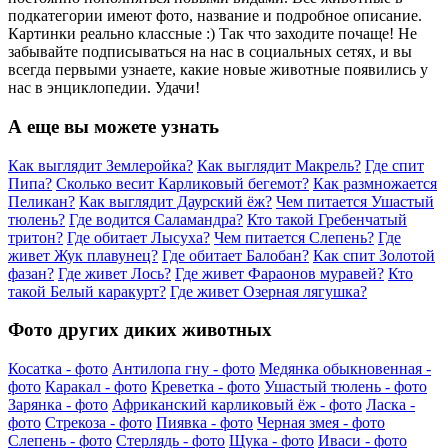
подкатегории имеют фото, название и подробное описание.
Картинки реально классные :) Так что заходите почаще! Не
забывайте подписываться на нас в социальных сетях, и вы
всегда первыми узнаете, какие новые животные появились у
нас в энциклопедии. Удачи!
А еще вы можете узнать
Как выглядит Землеройка?
Как выглядит Макрель?
Где спит
Пипа?
Сколько весит Карликовый бегемот?
Как размножается
Пеликан?
Как выглядит Даурский ёж?
Чем питается Ушастый
тюлень?
Где водится Саламандра?
Кто такой Гребенчатый
тритон?
Где обитает Лысуха?
Чем питается Слепень?
Где
живет Жук плавунец?
Где обитает Балобан?
Как спит Золотой
фазан?
Где живет Лось?
Где живет Фараонов муравей?
Кто
такой Белый каракурт?
Где живет Озерная лягушка?
Фото других диких животных
Косатка - фото
Антилопа гну - фото
Медянка обыкновенная -
фото
Каракал - фото
Креветка - фото
Ушастый тюлень - фото
Зарянка - фото
Африканский карликовый ёж - фото
Ласка -
фото
Стрекоза - фото
Пиявка - фото
Черная змея - фото
Слепень - фото
Стерлядь - фото
Щука - фото
Иваси - фото