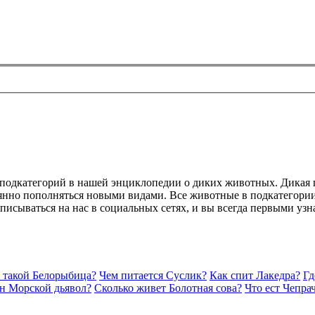
х подкатегорий в нашей энциклопедии о диких животных. Дикая 
оянно пополняться новыми видами. Все животные в подкатегори
дписываться на нас в социальных сетях, и вы всегда первыми уз
 такой Белорыбица?
Чем питается Суслик?
Как спит Лакедра?
Гд
н Морской дьявол?
Сколько живет Болотная сова?
Что ест Чепра