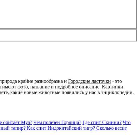
природа крайне разнообразна и
Городские ласточки
- это
и имеют фото, название и подробное описание. Картинки
наете, какие новые животные появились у нас в энциклопедии.
е обитает Мул?
Чем полезен Горлица?
Где спит Скинни?
Что
чный тапир?
Как спит Индокитайский тигр?
Сколько весит