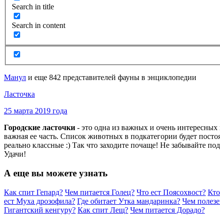
Search in title
Search in content
Манул
и еще 842 представителей фауны в энциклопедии
Ласточка
25 марта 2019 года
Городские ласточки
- это одна из важных и очень интересны
важная ее часть. Список животных в подкатегории будет пост
реально классные :) Так что заходите почаще! Не забывайте по
Удачи!
А еще вы можете узнать
Как спит Гепард?
Чем питается Голец?
Что ест Поясохвост?
Кто
ест Муха дрозофила?
Где обитает Утка мандаринка?
Чем полезе
Гигантский кенгуру?
Как спит Лещ?
Чем питается Дорадо?