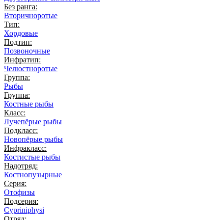
Без ранга:
Вторичноротые
Тип:
Хордовые
Подтип:
Позвоночные
Инфратип:
Челюстноротые
Группа:
Рыбы
Группа:
Костные рыбы
Класс:
Лучепёрые рыбы
Подкласс:
Новопёрые рыбы
Инфракласс:
Костистые рыбы
Надотряд:
Костнопузырные
Серия:
Отофизы
Подсерия:
Cypriniphysi
Отряд: