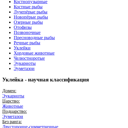
Костнопузырные
Костные рыбы
Лучепёрые рыбы
Новопёрые рыбы
Озерные рыбы
Отофизы
Позвоночные
Пресноводные рыбы
Речные рыбы
Уклейки
Хордовые животные
Челюстноротые
Эукариоты
Эуметазои
Уклейка - научная классификация
Домен:
Эукариоты
Царство:
Животные
Подцарство:
Эуметазои
Без ранга:
Двусторонне-симметричные