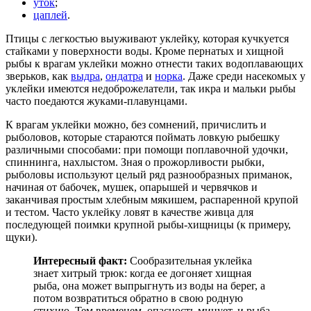
уток
;
цаплей
.
Птицы с легкостью выуживают уклейку, которая кучкуется
стайками у поверхности воды. Кроме пернатых и хищной
рыбы к врагам уклейки можно отнести таких водоплавающих
зверьков, как
выдра
,
ондатра
и
норка
. Даже среди насекомых у
уклейки имеются недоброжелатели, так икра и мальки рыбы
часто поедаются жуками-плавунцами.
К врагам уклейки можно, без сомнений, причислить и
рыболовов, которые стараются поймать ловкую рыбешку
различными способами: при помощи поплавочной удочки,
спиннинга, нахлыстом. Зная о прожорливости рыбки,
рыболовы используют целый ряд разнообразных приманок,
начиная от бабочек, мушек, опарышей и червячков и
заканчивая простым хлебным мякишем, распаренной крупой
и тестом. Часто уклейку ловят в качестве живца для
последующей поимки крупной рыбы-хищницы (к примеру,
щуки).
Интересный факт:
Сообразительная уклейка
знает хитрый трюк: когда ее догоняет хищная
рыба, она может выпрыгнуть из воды на берег, а
потом возвратиться обратно в свою родную
стихию. Тем временем, опасность минует, и рыба-