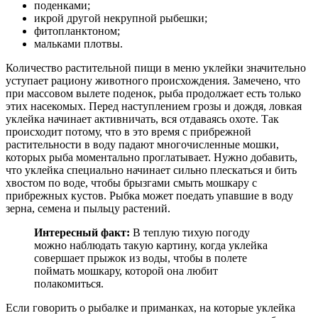
поденками;
икрой другой некрупной рыбешки;
фитопланктоном;
мальками плотвы.
Количество растительной пищи в меню уклейки значительно
уступает рациону животного происхождения. Замечено, что
при массовом вылете поденок, рыба продолжает есть только
этих насекомых. Перед наступлением грозы и дождя, ловкая
уклейка начинает активничать, вся отдаваясь охоте. Так
происходит потому, что в это время с прибрежной
растительности в воду падают многочисленные мошки,
которых рыба моментально проглатывает. Нужно добавить,
что уклейка специально начинает сильно плескаться и бить
хвостом по воде, чтобы брызгами смыть мошкару с
прибрежных кустов. Рыбка может поедать упавшие в воду
зерна, семена и пыльцу растений.
Интересный факт:
В теплую тихую погоду
можно наблюдать такую картину, когда уклейка
совершает прыжок из воды, чтобы в полете
поймать мошкару, которой она любит
полакомиться.
Если говорить о рыбалке и приманках, на которые уклейка