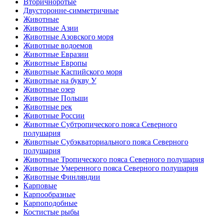
Вторичноротые
Двусторонне-симметричные
Животные
Животные Азии
Животные Азовского моря
Животные водоемов
Животные Евразии
Животные Европы
Животные Каспийского моря
Животные на букву У
Животные озер
Животные Польши
Животные рек
Животные России
Животные Субтропического пояса Северного
полушария
Животные Субэкваториального пояса Северного
полушария
Животные Тропического пояса Северного полушария
Животные Умеренного пояса Северного полушария
Животные Финляндии
Карповые
Карпообразные
Карпоподобные
Костистые рыбы