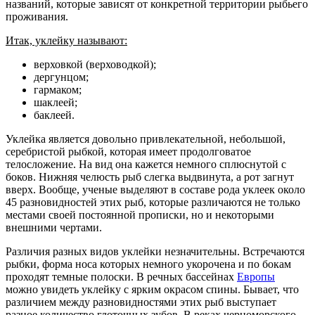
названий, которые зависят от конкретной территории рыбьего
проживания.
Итак, уклейку называют:
верховкой (верховодкой);
дергунцом;
гармаком;
шаклеей;
баклеей.
Уклейка является довольно привлекательной, небольшой,
серебристой рыбкой, которая имеет продолговатое
телосложение. На вид она кажется немного сплюснутой с
боков. Нижняя челюсть рыб слегка выдвинута, а рот загнут
вверх. Вообще, ученые выделяют в составе рода уклеек около
45 разновидностей этих рыб, которые различаются не только
местами своей постоянной прописки, но и некоторыми
внешними чертами.
Различия разных видов уклейки незначительны. Встречаются
рыбки, форма носа которых немного укорочена и по бокам
проходят темные полоски. В речных бассейнах
Европы
можно увидеть уклейку с ярким окрасом спины. Бывает, что
различием между разновидностями этих рыб выступает
разное количество глоточных зубов. В реках черноморского