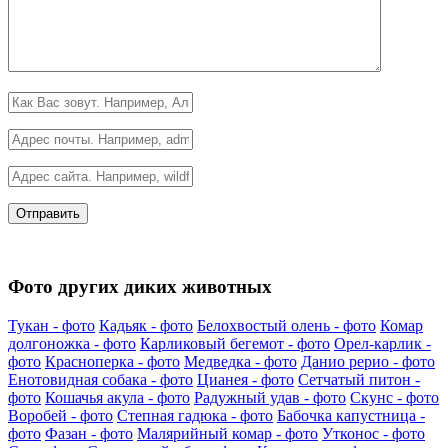
Фото других диких животных
Тукан - фото
Кадьяк - фото
Белохвостый олень - фото
Комар
долгоножка - фото
Карликовый бегемот - фото
Орел-карлик -
фото
Красноперка - фото
Медведка - фото
Данио рерио - фото
Енотовидная собака - фото
Цианея - фото
Сетчатый питон -
фото
Кошачья акула - фото
Радужный удав - фото
Скунс - фото
Воробей - фото
Степная гадюка - фото
Бабочка капустница -
фото
Фазан - фото
Малярийный комар - фото
Утконос - фото