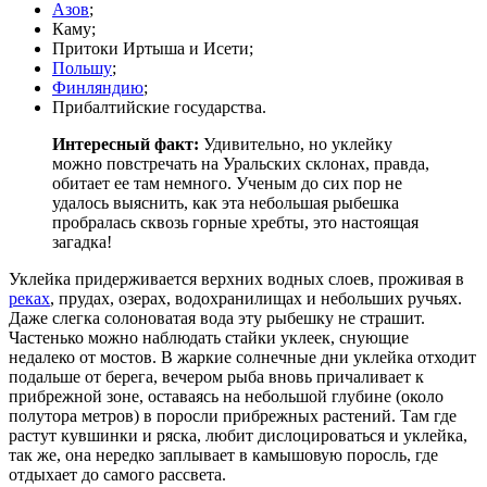
Азов
;
Каму;
Притоки Иртыша и Исети;
Польшу
;
Финляндию
;
Прибалтийские государства.
Интересный факт:
Удивительно, но уклейку
можно повстречать на Уральских склонах, правда,
обитает ее там немного. Ученым до сих пор не
удалось выяснить, как эта небольшая рыбешка
пробралась сквозь горные хребты, это настоящая
загадка!
Уклейка придерживается верхних водных слоев, проживая в
реках
, прудах, озерах, водохранилищах и небольших ручьях.
Даже слегка солоноватая вода эту рыбешку не страшит.
Частенько можно наблюдать стайки уклеек, снующие
недалеко от мостов. В жаркие солнечные дни уклейка отходит
подальше от берега, вечером рыба вновь причаливает к
прибрежной зоне, оставаясь на небольшой глубине (около
полутора метров) в поросли прибрежных растений. Там где
растут кувшинки и ряска, любит дислоцироваться и уклейка,
так же, она нередко заплывает в камышовую поросль, где
отдыхает до самого рассвета.