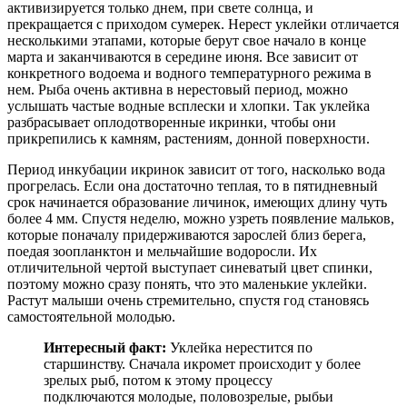
активизируется только днем, при свете солнца, и
прекращается с приходом сумерек. Нерест уклейки отличается
несколькими этапами, которые берут свое начало в конце
марта и заканчиваются в середине июня. Все зависит от
конкретного водоема и водного температурного режима в
нем. Рыба очень активна в нерестовый период, можно
услышать частые водные всплески и хлопки. Так уклейка
разбрасывает оплодотворенные икринки, чтобы они
прикрепились к камням, растениям, донной поверхности.
Период инкубации икринок зависит от того, насколько вода
прогрелась. Если она достаточно теплая, то в пятидневный
срок начинается образование личинок, имеющих длину чуть
более 4 мм. Спустя неделю, можно узреть появление мальков,
которые поначалу придерживаются зарослей близ берега,
поедая зоопланктон и мельчайшие водоросли. Их
отличительной чертой выступает синеватый цвет спинки,
поэтому можно сразу понять, что это маленькие уклейки.
Растут малыши очень стремительно, спустя год становясь
самостоятельной молодью.
Интересный факт:
Уклейка нерестится по
старшинству. Сначала икромет происходит у более
зрелых рыб, потом к этому процессу
подключаются молодые, половозрелые, рыбьи