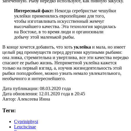
запеченную. Рыбу нередко используют, как пивную закуску.
Интересный факт:
Некогда серебристые чешуйки
уклейки применялись европейцами для того,
чтобы изготавливать искусственный жемчуг
высочайшего качества. Эта технология зародилась
на Востоке, в то время люди и организовали
добычу этой маленькой рыбы.
В конце хочется добавить, что хоть
уклейка
и мала, но имеет
целый ряд преимуществ перед другими крупными рыбами:
она ловка, стремительна и увертлива, все эти качества нередко
спасают ее рыбью жизнь. Неприметной уклейка кажется
только на первый взгляд, а, изучив жизнедеятельность этой
рыбки поподробнее, можно узнать немало увлекательного,
необычного и интереснейшего.
Дата публикации:
08.03.2020 года
Дата обновления:
12.01.2020 года в 20:45
Автор:
Алексеева Инна
Теги:
Cypriniphysi
Leuciscinae