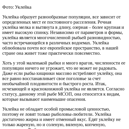
Фото: Уклейка
Уклейка образует разнообразные популяции, все зависит от
определенных мест ее постоянного расселения. Речная
уклейка мелка и вытянута в длину, озерная – более крупная и
имеет высокую спинку. Независимо от параметров и формы,
уклейка является многочисленной рыбьей разновидностью,
часто встречающейся в различных водоемах. Уклейка
облюбовала почти все европейское пространство, в нашей
стране она живет тоже практически повсеместно.
Хоть у этой маленькой рыбки и много врагов, численности ее
популяции ничего не угрожает, что не может не радовать.
Даже если рыбы-хищники массово истребляют уклейку, она
все равно восстанавливает свое поголовье за счет
необычайной плодовитости и быстрого роста. Итак,
исчезающей и краснокнижной уклейка не является. Согласно
статусу, данному этой рыбе МСОП, она относится к видам,
которые вызывают наименьшие опасения.
Уклейка не обладает особой промысловой ценностью,
поэтому ее ловят только рыболовы-любители. Уклейка
достаточно жирна и имеет отменный вкус. Едят уклейку не
только жареную, но и соленую, вяленую, копченую,