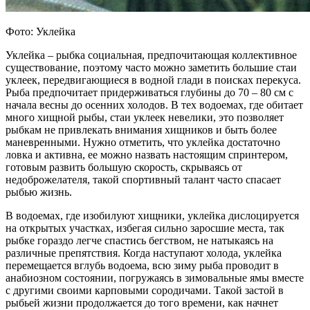
Фото: Уклейка
Уклейка – рыбка социальная, предпочитающая коллективное
существование, поэтому часто можно заметить большие стаи
уклеек, передвигающиеся в водной глади в поисках перекуса.
Рыба предпочитает придерживаться глубины до 70 – 80 см с
начала весны до осенних холодов. В тех водоемах, где обитает
много хищной рыбы, стаи уклеек невелики, это позволяет
рыбкам не привлекать внимания хищников и быть более
маневренными. Нужно отметить, что уклейка достаточно
ловка и активна, ее можно назвать настоящим спринтером,
готовым развить большую скорость, скрываясь от
недоброжелателя, такой спортивный талант часто спасает
рыбью жизнь.
В водоемах, где изобилуют хищники, уклейка дислоцируется
на открытых участках, избегая сильно заросшие места, так
рыбке гораздо легче спастись бегством, не натыкаясь на
различные препятствия. Когда наступают холода, уклейка
перемещается вглубь водоема, всю зиму рыба проводит в
анабиозном состоянии, погружаясь в зимовальные ямы вместе
с другими своими карповыми сородичами. Такой застой в
рыбьей жизни продолжается до того времени, как начнет