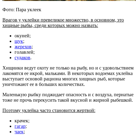
Фото: Пара уклеек
Врагов у уклейки превеликое множество, в основном, это
хищные рыбы, среди которых можно назвать:
окуней;
щук
;
жерехов
;
голавлей;
судаков
.
Хищники ведут охоту не только на рыбу, но и с удовольствием
лакомятся ее икрой, мальками. В некоторых водоемах уклейка
выступает основой рациона многих хищных рыб, которые
уничтожают ее в больших количествах.
Маленькую рыбку поджидает опасность и с воздуха, пернатые
тоже не прочь перекусить такой вкусной и жирной рыбешкой.
Поэтому уклейка часто становится жертвой:
крачек;
гагар
;
чаек
;