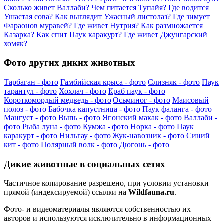
Сколько живет Валлаби?
Чем питается Тупайя?
Где водится
Ушастая сова?
Как выглядит Ужасный листолаз?
Где зимует
Фараонов муравей?
Где живет Нутрия?
Как размножается
Казарка?
Как спит Паук каракурт?
Где живет Джунгарский
хомяк?
Фото других диких животных
Тарбаган - фото
Гамбийская крыса - фото
Слизняк - фото
Паук
тарантул - фото
Хохлач - фото
Краб паук - фото
Короткомордый медведь - фото
Осьминог - фото
Маисовый
полоз - фото
Бабочка капустница - фото
Паук фаланга - фото
Мангуст - фото
Выпь - фото
Японский макак - фото
Валлаби -
фото
Рыба луна - фото
Кумжа - фото
Норка - фото
Паук
каракурт - фото
Нильгау - фото
Жук-навозник - фото
Синий
кит - фото
Полярный волк - фото
Дюгонь - фото
Дикие животные в социальных сетях
Частичное копирование разрешено, при условии установки
прямой (индексируемой) ссылки на
Wildfauna.ru
.
Фото- и видеоматериалы являются собственностью их
авторов и используются исключительно в информационных