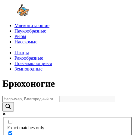
Млекопитающие
Паукообразные
Рыбы
Насекомые
Птицы
Ракообразные
Пресмыкающиеся
Земноводные
Брюхоногие
Exact matches only