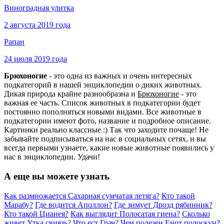
Виноградная улитка
2 августа 2019 года
Рапан
24 июля 2019 года
Брюхоногие
- это одна из важных и очень интересных
подкатегорий в нашей энциклопедии о диких животных.
Дикая природа крайне разнообразна и
Брюхоногие
- это
важная ее часть. Список животных в подкатегории будет
постоянно пополняться новыми видами. Все животные в
подкатегории имеют фото, название и подробное описание.
Картинки реально классные :) Так что заходите почаще! Не
забывайте подписываться на нас в социальных сетях, и вы
всегда первыми узнаете, какие новые животные появились у
нас в энциклопедии. Удачи!
А еще вы можете узнать
Как размножается Сахарная сумчатая летяга?
Кто такой
Марабу?
Где водится Аполлон?
Где зимует Дрозд рябинник?
Кто такой Цианея?
Как выглядит Полосатая гиена?
Сколько
живет Утка свиязь?
Что ест Грач?
Чем полезен Енот полоскун?