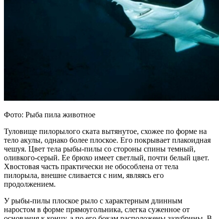
Фото: Рыба пила животное
Туловище пилорылого ската вытянутое, схожее по форме на
тело акулы, однако более плоское. Его покрывает плакоидная
чешуя. Цвет тела рыбы-пилы со стороны спины темный,
оливкого-серый. Ее брюхо имеет светлый, почти белый цвет.
Хвостовая часть практически не обособлена от тела
пилорыла, внешне сливается с ним, являясь его
продолжением.
У рыбы-пилы плоское рыло с характерным длинным
наростом в форме прямоугольника, слегка суженное от
основания к концу, а по его бокам расположены зазубрины. В