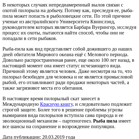
В некоторых случаях непреднамеренный вылов связан с
охотой пилорыла на добычу. Потому как, преследуя ее, рыба-
пила может попасть в рыболовецкие сети. По этой причине
ученые из австралийского Университета Квинслэнд,
руководителем которых является Барбара Вуерингер, исследуя
процесс их охоты, пытаются найти способ, чтобы они не
попадали в сети рыбаков.
Рыба-пила как вид представляет собой дожившего до наших
дней обитателя Мирового океана ещё с Мелового периода.
Довольно распространенная ранее, еще около 100 лет назад, в
настоящий момент она имеет статус исчезающего вида.
Причиной этому является человек. Даже несмотря на то, что
пилорыл безобиден для человека и не является промысловой
рыбой, его отлавливают ради продажи некоторых частей, а
также загрязняют места его обитания.
В настоящее время пилорылый скат занесет в
Международную
Красную книгу
, и следовательно подлежит
строгой защите. Более того в решение проблемы угрозы
вымирания вида пилорылов вступила сама природа и ее
эволюционный механизм – партеногенез.
Рыба пила
имеет
все шансы на сохранение и возрождение популяции.
Дата публикации:
20.03.2019 года