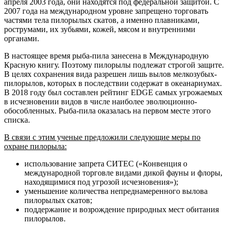
апреля 2003 года, они находятся под федеральной защитой. С
2007 года на международном уровне запрещено торговать
частями тела пилорылых скатов, а именно плавниками,
рострумами, их зубьями, кожей, мясом и внутренними
органами.
В настоящее время рыба-пила занесена в Международную
Красную книгу. Поэтому пилорылы подлежат строгой защите.
В целях сохранения вида разрешен лишь вылов мелкозубых-
пилорылов, которых в последствии содержат в океанариумах.
В 2018 году был составлен рейтинг EDGE самых угрожаемых
в исчезновении видов в числе наиболее эволюционно-
обособленных. Рыба-пила оказалась на первом месте этого
списка.
В связи с этим ученые предложили следующие меры по
охране пилорыла:
использование запрета СИТЕС («Конвенция о
международной торговле видами дикой фауны и флоры,
находящимися под угрозой исчезновения»);
уменьшение количества непреднамеренного вылова
пилорылых скатов;
поддержание и возрождение природных мест обитания
пилорылов.