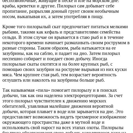
беспозвоночные, живущие в песке и иле на морском дне:
крабы, креветки и другие. Пилорыл сам добывает себе
пропитание, разрыхляя донный грунт своим необычным
носом, выкапывая их, а затем употребляя в пищу.
Кроме того пилорылый скат предпочитает питаться мелкими
рыбами, такими как кефаль и представителями семейства
сельди. В этом случае он врывается в стаю рыб и в течение
некоторого времени начинает размахивать своим рострумом в
разные стороны. Таким образом, рыба натыкается на ее
зазубрины, как на саблю, и падает на дно. Затем пилорыл
неспешно собирает и поедает свою добычу. Иногда
пилорылые скаты охотятся и на более крупных рыб, с
помощью своих зазубрин на роструме вырывая из них куски
мяса. Чем крупнее стая рыб, тем возрастает вероятность
оглушить или наколоть на зазубрины больше рыб.
Так называемая «пила» помогает пилорылу и в поисках
добычи, так как она наделена электрорецепторами. За счет
этого пилорыл чувствителен к движению морских
обитателей, улавливая малейшие движения вероятной
добычи, которая плавает в воде или зарывается на дне. Это
предоставляет возможность видеть трехмерное изображение
окружающего пространства даже в мутной воде и
использовать свой нарост на всех этапах охоты. Пилорылы
без труда обнаруживают свою добычу, находящуюся даже на