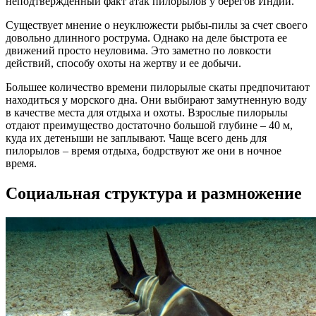
неподтвержденный факт атак пилорылов у берегов Индии.
Существует мнение о неуклюжести рыбы-пилы за счет своего
довольно длинного рострума. Однако на деле быстрота ее
движений просто неуловима. Это заметно по ловкости
действий, способу охоты на жертву и ее добычи.
Большее количество времени пилорылые скаты предпочитают
находиться у морского дна. Они выбирают замутненную воду
в качестве места для отдыха и охоты. Взрослые пилорылы
отдают преимущество достаточно большой глубине – 40 м,
куда их детеныши не заплывают. Чаще всего день для
пилорылов – время отдыха, бодрствуют же они в ночное
время.
Социальная структура и размножение