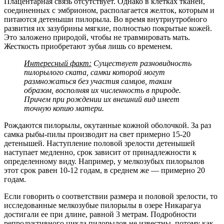
Плацентарная связь отсутствует. Однако в клетках тканей,
соединенных с эмбрионом, располагается желток, которым и
питаются детеныши пилорыла. Во время внутриутробного
развития их зазубрины мягкие, полностью покрытые кожей.
Это заложено природой, чтобы не травмировать мать.
Жесткость приобретают зубья лишь со временем.
Интересный факт:
Существует разновидность
пилорылого ската, самки которой могут
размножаться без участия самцов, таким
образом, восполняя их численность в природе.
Причем при рождении их внешний вид имеет
точную копию матери.
Рождаются пилорылы, окутанные кожной оболочкой. За раз
самка рыбы-пилы производит на свет примерно 15-20
детенышей. Наступление половой зрелости детенышей
наступает медленно, срок зависит от принадлежности к
определенному виду. Например, у мелкозубых пилорылов
этот срок равен 10-12 годам, в среднем же — примерно 20
годам.
Если говорить о соответствии размера и половой зрелости, то
исследованные мелкозубые пилорылы в озере Никарагуа
достигали ее при длине, равной 3 метрам. Подробности
репродуктивного цикла пилорылов не известны, потому как