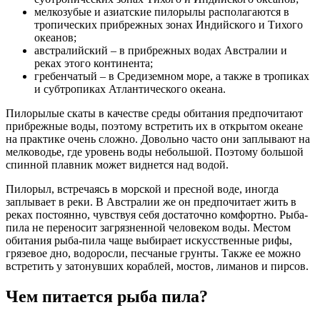
мелкозубые и азиатские пилорылы располагаются в
тропических прибрежных зонах Индийского и Тихого
океанов;
австралийский – в прибрежных водах Австралии и
реках этого континента;
гребенчатый – в Средиземном море, а также в тропиках
и субтропиках Атлантического океана.
Пилорылые скаты в качестве среды обитания предпочитают
прибрежные воды, поэтому встретить их в открытом океане
на практике очень сложно. Довольно часто они заплывают на
мелководье, где уровень воды небольшой. Поэтому большой
спинной плавник может виднется над водой.
Пилорыл, встречаясь в морской и пресной воде, иногда
заплывает в реки. В Австралии же он предпочитает жить в
реках постоянно, чувствуя себя достаточно комфортно. Рыба-
пила не переносит загрязненной человеком воды. Местом
обитания рыба-пила чаще выбирает искусственные рифы,
грязевое дно, водоросли, песчаные грунты. Также ее можно
встретить у затонувших кораблей, мостов, лиманов и пирсов.
Чем питается рыба пила?