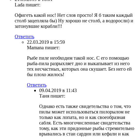
Lada
пишет:
Офигеть какой нос! Нет слов просто! Я б таким каждый
столб зацепляла бы) Ну хорошо не столб, а водоросли) и
затонувшие корабли!!!
Ответить
22.03.2019 в 15:59
Mamana
пишет:
Рыбе пиле необходим такой нос. С его помощью
рыба-пила разрыхляет дно и выкапывает из него
тех несчастных, которых она скушает. Без него ей
бы плохо жилось!
Ответить
09.04.2019 в 11:43
Таня
пишет:
Однако есть также свидетельства о том, что
пилы может использоваться пилорылом не
только как лопата, но и как своеобразная
сабля. Есть многочисленные свидетельства
тому, как эти придонные рыбы стремительно
врывались в стаи сардин или кефали и как