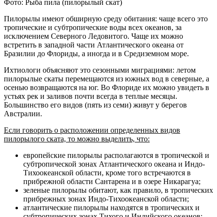
Фото: Рыба пила (пилорылый скат)
Пилорылы имеют обширную среду обитания: чаще всего это
тропические и субтропические воды всех океанов, за
исключением Северного Ледовитого. Чаще их можно
встретить в западной части Атлантического океана от
Бразилии до Флориды, а иногда и в Средиземном море.
Ихтиологи объясняют это сезонными миграциями: летом
пилорылые скаты перемещаются из южных вод в северные, а
осенью возвращаются на юг. Во Флориде их можно увидеть в
устьях рек и заливов почти всегда в теплые месяцы.
Большинство его видов (пять из семи) живут у берегов
Австралии.
Если говорить о расположении определенных видов
пилорылого ската, то можно выделить, что:
европейские пилорылы располагаются в тропической и
субтропической зонах Атлантического океана и Индо-
Тихоокеанской области, кроме того встречаются в
прибрежной области Сантарена и в озере Никарагуа;
зеленые пилорылы обитают, как правило, в тропических
прибрежных зонах Индо-Тихоокеанской области;
атлантические пилорылы находятся в тропических и
субтропических зонах Тихого и Индийского океанов;