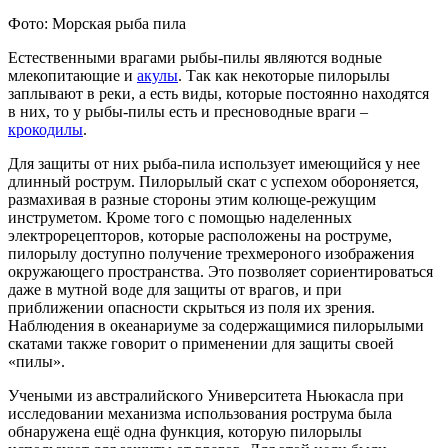
Фото: Морская рыба пила
Естественными врагами рыбы-пилы являются водные
млекопитающие и
акулы
. Так как некоторые пилорылы
заплывают в реки, а есть виды, которые постоянно находятся
в них, то у рыбы-пилы есть и пресноводные враги –
крокодилы
.
Для защиты от них рыба-пила использует имеющийся у нее
длинный рострум. Пилорылый скат с успехом обороняется,
размахивая в разные стороны этим колюще-режущим
инструметом. Кроме того с помощью наделенных
электрорецепторов, которые расположены на роструме,
пилорылу доступно получение трехмероного изображения
окружающего пространства. Это позволяет сориентироваться
даже в мутной воде для защиты от врагов, и при
приближении опасности скрыться из поля их зрения.
Наблюдения в океанариуме за содержащимися пилорылыми
скатами также говорит о применении для защиты своей
«пилы».
Учеными из австралийского Университета Ньюкасла при
исследовании механизма использования рострума была
обнаружена ещё одна функция, которую пилорылы