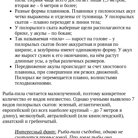
вторая же – 6 метров и более;
Разные формы плавников. Плавники у пилоносных акул
четко выражены и отделены от туловища. У пилорылых
скатов – плавно переходят в линии тела;
У пилорылого ската жаберные щели располагаются на
брюхе, у акулы – по бокам;
Так называемая «пила» — нарост на голове – у
пилорылых скатов более аккуратная и ровная по
ширине, а зазубрины имеют одинаковую форму. У акул
же вырост сужен к его окончанию, на нём растут
длинные усы, а зубья различных размеров.
Передвижение акулы происходит за счет хвостового
плавника, при совершении им резких движений.
Пилорыл же перемещается плавно, волнистыми
телодвижениями.
Рыба-пила считается малоизученной, поэтому конкретное
количество ее видов неизвестно. Однако учеными выявлено 7
видов пилорылых скатов: зеленый, атлантический,
европейский (из всех наиболее крупный – до 7 метров в
длину), мелкозубый, автралийский (или квинслендский),
азиатский и гребенчатый.
Интересный факт:
Рыба-пила съедобна, однако не
считается промысловой. При ловле рыбы она