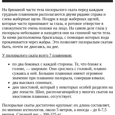
На брюшной части тела пилорылого ската перед каждым
грудным плавником располагаются двумя рядами справа и
слева жаберные щели. Ноздри в виде жаберных щелей,
которые часто принимают за глаза, и ротовое отверстие в
совокупности очень похожи на лицо. На самом деле глаза у
пилорыла небольшие и находятся они на спинной части тела.
За ними расположены брызгальца, с помощью которых вода
прокачивается через жабры. Это позволяет пилорылым скатам
быть, почти не двигаясь, на дне.
У пилорылого ската всего 7 плавников:
по два боковых с каждой стороны. Те, что ближе к
голове, — широкие. Они срослись с головой, плавно
сужаясь к ней. Большие плавники имеют огромное
значение при плавании пилорыла, совершая взмахи;
два высоких спинных;
дин хвостовой, который у некоторых особей разделен на
две лопасти. Шип, располагающийся у многих скатов на
хвостовом плавнике, отсутствует.
Пилорылые скаты достаточно крупные: их длина составляет,
по мнению ихтиологов, около 5 метров, а иногда – до 6-7,5
метров. Средний вес – 300-325 кг.