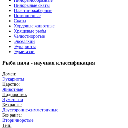
Пилорылообразные
Пилорылые скаты
Пластиножаберные
Позвоночные
Скаты
Хордовые животные
Хрящевые рыбы
Челюстноротые
Эвселяхии
Эукариоты
Эуметазои
Рыба пила - научная классификация
Домен:
Эукариоты
Царство:
Животные
Подцарство:
Эуметазои
Без ранга:
Двусторонне-симметричные
Без ранга:
Вторичноротые
Тип: