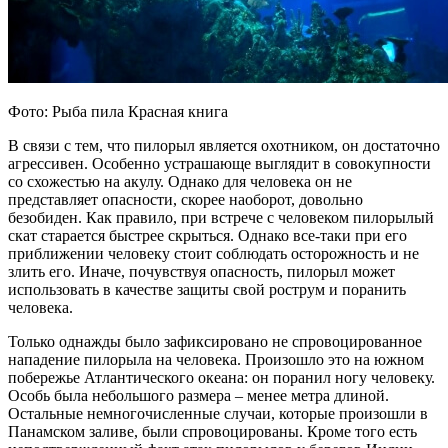
Фото: Рыба пила Красная книга
В связи с тем, что пилорыл является охотником, он достаточно
агрессивен. Особенно устрашающе выглядит в совокупности
со схожестью на акулу. Однако для человека он не
представляет опасности, скорее наоборот, довольно
безобиден. Как правило, при встрече с человеком пилорылый
скат старается быстрее скрыться. Однако все-таки при его
приближении человеку стоит соблюдать осторожность и не
злить его. Иначе, почувствуя опасность, пилорыл может
использовать в качестве защиты свой рострум и поранить
человека.
Только однажды было зафиксировано не спровоцированное
нападение пилорыла на человека. Произошло это на южном
побережье Атлантического океана: он поранил ногу человеку.
Особь была небольшого размера – менее метра длиной.
Остальные немногочисленные случаи, которые произошли в
Панамском заливе, были спровоцированы. Кроме того есть