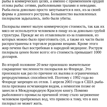
рыбы в коммерческих целях, а именно с применением орудий
отлова рыбы: сетями, рыболовными тралами и неводами.
Рыба-пила довольно просто запутывается в них, из-за своей
формы и длинного рострума. Большинство выловленных
пилорылов задыхались, либо были убиты.
Пилорылы имеют малую коммерческую стоимость, так как их
мясо не используется человеком в пищу из-за довольно грубой
структуры. Прежде же их отлавливали из-за плавников, из
которых можно было приготовить суп, а также их части были
распространены в торговле редкими вещами. Кроме этого
жир печени был востребован в народной медицине. Рострум
пилорыла ценен более всего: его стоимость превышает 1000
долларов.
Во второй половине 20 веке произошло значительное
сокращение численности пилорылов во Флориде. Это
произошло как раз по причине их вылова и ограниченных
репродуктивных способностей. Поэтому с 1992 года во
Флориде запрещен их отлов. 1 апреля 2003 года в США рыба-
пила признана исчезающим видом, а немногим позже ее
занесли в Международную Красную книгу. Помимо
рыболовного промысла причиной этому стало загрязнение
человеком прибрежных вод, что привело к тому, что в них
пилорыл не может жить.