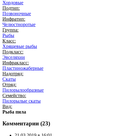
Хордовые
Подтип:
Позвоночные
Инфратип:
Челюстноротые
Группа:
Рыбы
Класс:
Хрящевые рыбы
Подкласс:
Эвселяхии
Инфракласс:
Пластиножаберные
Надотряд:
Скаты
Отряд:
Пилорылообразные
Семейство:
Пилорылые скаты
Вид:
Рыба пила
Комментарии (
23
)
21.03.2019 в 16:01