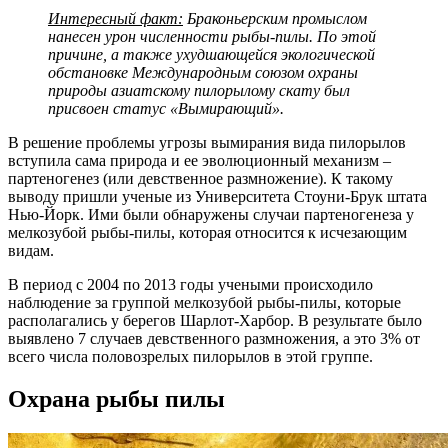
Интересный факт:
Браконьерским промыслом
нанесен урон численности рыбы-пилы. По этой
причине, а также ухудшающейся экологической
обстановке Международным союзом охраны
природы азиатскому пилорылому скату был
присвоен статус «Вымирающий».
В решение проблемы угрозы вымирания вида пилорылов
вступила сама природа и ее эволюционный механизм –
партеногенез (или девственное размножение). К такому
выводу пришли ученые из Университета Стоуни-Брук штата
Нью-Йорк. Ими были обнаружены случаи партеногенеза у
мелкозубой рыбы-пилы, которая относится к исчезающим
видам.
В период с 2004 по 2013 годы учеными происходило
наблюдение за группой мелкозубой рыбы-пилы, которые
располагались у берегов Шарлот-Харбор. В результате было
выявлено 7 случаев девственного размножения, а это 3% от
всего числа половозрелых пилорылов в этой группе.
Охрана рыбы пилы