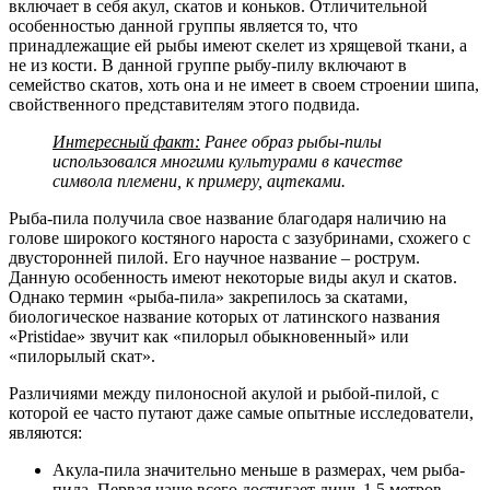
включает в себя акул, скатов и коньков. Отличительной
особенностью данной группы является то, что
принадлежащие ей рыбы имеют скелет из хрящевой ткани, а
не из кости. В данной группе рыбу-пилу включают в
семейство скатов, хоть она и не имеет в своем строении шипа,
свойственного представителям этого подвида.
Интересный факт:
Ранее образ рыбы-пилы
использовался многими культурами в качестве
символа племени, к примеру, ацтеками.
Рыба-пила получила свое название благодаря наличию на
голове широкого костяного нароста с зазубринами, схожего с
двусторонней пилой. Его научное название – рострум.
Данную особенность имеют некоторые виды акул и скатов.
Однако термин «рыба-пила» закрепилось за скатами,
биологическое название которых от латинского названия
«Pristidae» звучит как «пилорыл обыкновенный» или
«пилорылый скат».
Различиями между пилоносной акулой и рыбой-пилой, с
которой ее часто путают даже самые опытные исследователи,
являются:
Акула-пила значительно меньше в размерах, чем рыба-
пила. Первая чаще всего достигает лишь 1,5 метров,