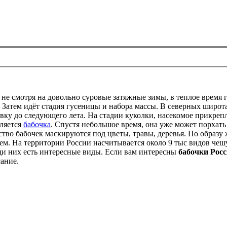
, не смотря на довольно суровые затяжные зимы, в теплое время 
 Затем идёт стадия гусеницы и набора массы. В северных широт
ку до следующего лета. На стадии куколки, насекомое прикрепля
вляется
бабочка
. Спустя небольшое время, она уже может порхат
ство бабочек маскируются под цветы, травы, деревья. По образу
ем. На территории России насчитывается около 9 тыс видов чеш
еди них есть интересные виды. Если вам интересны
бабочки Рос
ание.