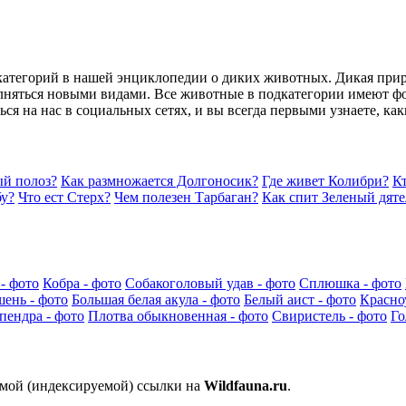
дкатегорий в нашей энциклопедии о диких животных. Дикая прир
лняться новыми видами. Все животные в подкатегории имеют фо
ься на нас в социальных сетях, и вы всегда первыми узнаете, к
й полоз?
Как размножается Долгоносик?
Где живет Колибри?
Кт
бу?
Что ест Стерх?
Чем полезен Тарбаган?
Как спит Зеленый дяте
- фото
Кобра - фото
Собакоголовый удав - фото
Сплюшка - фото
ень - фото
Большая белая акула - фото
Белый аист - фото
Красно
пендра - фото
Плотва обыкновенная - фото
Свиристель - фото
Го
ямой (индексируемой) ссылки на
Wildfauna.ru
.