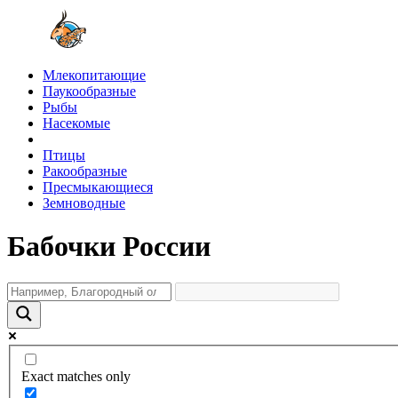
Млекопитающие
Паукообразные
Рыбы
Насекомые
Птицы
Ракообразные
Пресмыкающиеся
Земноводные
Бабочки России
Exact matches only