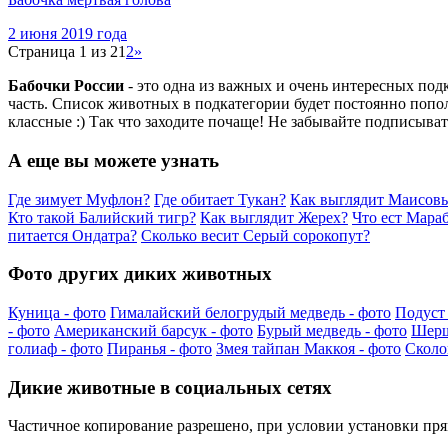
2 июня 2019 года
Страница 1 из 2
1
2
»
Бабочки России
- это одна из важных и очень интересных по
часть. Список животных в подкатегории будет постоянно попо
классные :) Так что заходите почаще! Не забывайте подписыват
А еще вы можете узнать
Где зимует Муфлон?
Где обитает Тукан?
Как выглядит Маисовы
Кто такой Балийский тигр?
Как выглядит Жерех?
Что ест Мара
питается Ондатра?
Сколько весит Серый сорокопут?
Фото других диких животных
Куница - фото
Гималайский белогрудый медведь - фото
Подуст 
- фото
Американский барсук - фото
Бурый медведь - фото
Шерш
голиаф - фото
Пиранья - фото
Змея тайпан Маккоя - фото
Сколо
Дикие животные в социальных сетях
Частичное копирование разрешено, при условии установки пр