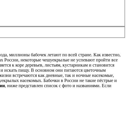
года, миллионы бабочек летают по всей стране. Как известно,
ах России, некоторые чешуекрылые не успевают пройти все
ется к коре деревьев, листьям, кустарникам и становится
ь и искать пищу. В основном они питаются цветочным
 жизни встречаются как дневные, так и ночные насекомые,
уекрылых насекомых. Бабочки в России не такие пёстрые и
сии
, ниже представлен список с фото и названиями. Если