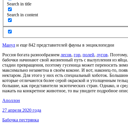
Search in title
Search in content
Манул
и еще 842 представителей фауны в энциклопедии
Россия богата разнообразием
лесов
,
гор
,
полей
,
лугов
. Поэтому
бабочки начинают свой жизненный путь с вылупления из яйца.
стадии превращения, поэтому гусеница может переносить зимов
максимально незаметна в своём коконе. И вот, наконец-то, поя
нектаром. Для этого у них есть специальный хоботок. Большин
которые отличаются более серой окраской и утолщенным тельц
большие, как представители экзотических стран. Однако, и ср
нажать на конкретное животное, то вы увидите подробное опис
Аполлон
27 апреля 2020 года
Бабочка пестрянка