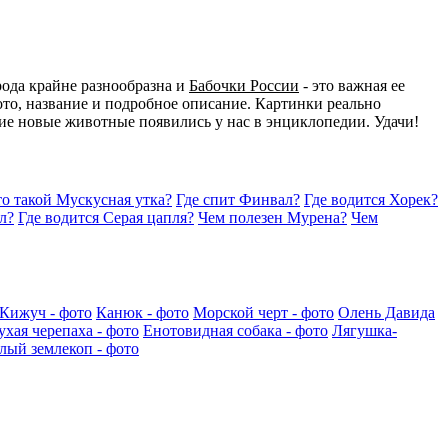
ода крайне разнообразна и
Бабочки России
- это важная ее
то, название и подробное описание. Картинки реально
акие новые животные появились у нас в энциклопедии. Удачи!
о такой Мускусная утка?
Где спит Финвал?
Где водится Хорек?
л?
Где водится Серая цапля?
Чем полезен Мурена?
Чем
Кижуч - фото
Канюк - фото
Морской черт - фото
Олень Давида
ухая черепаха - фото
Енотовидная собака - фото
Лягушка-
лый землекоп - фото