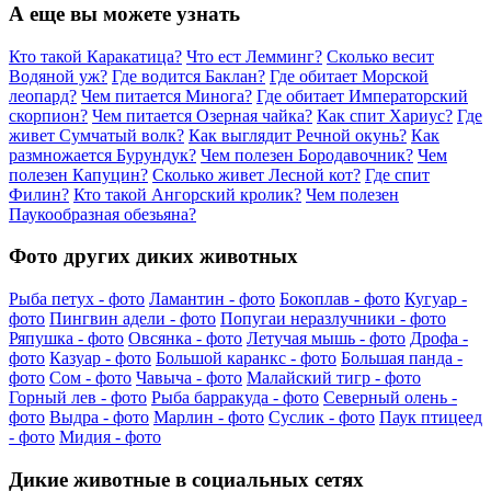
А еще вы можете узнать
Кто такой Каракатица?
Что ест Лемминг?
Сколько весит
Водяной уж?
Где водится Баклан?
Где обитает Морской
леопард?
Чем питается Минога?
Где обитает Императорский
скорпион?
Чем питается Озерная чайка?
Как спит Хариус?
Где
живет Сумчатый волк?
Как выглядит Речной окунь?
Как
размножается Бурундук?
Чем полезен Бородавочник?
Чем
полезен Капуцин?
Сколько живет Лесной кот?
Где спит
Филин?
Кто такой Ангорский кролик?
Чем полезен
Паукообразная обезьяна?
Фото других диких животных
Рыба петух - фото
Ламантин - фото
Бокоплав - фото
Кугуар -
фото
Пингвин адели - фото
Попугаи неразлучники - фото
Ряпушка - фото
Овсянка - фото
Летучая мышь - фото
Дрофа -
фото
Казуар - фото
Большой каранкс - фото
Большая панда -
фото
Сом - фото
Чавыча - фото
Малайский тигр - фото
Горный лев - фото
Рыба барракуда - фото
Северный олень -
фото
Выдра - фото
Марлин - фото
Суслик - фото
Паук птицеед
- фото
Мидия - фото
Дикие животные в социальных сетях