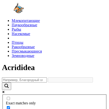
Млекопитающие
Паукообразные
Рыбы
Насекомые
Птицы
Ракообразные
Пресмыкающиеся
Земноводные
Acrididea
Exact matches only