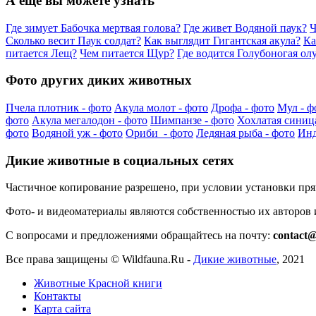
А еще вы можете узнать
Где зимует Бабочка мертвая голова?
Где живет Водяной паук?
Ч
Сколько весит Паук солдат?
Как выглядит Гигантская акула?
Ка
питается Лещ?
Чем питается Щур?
Где водится Голубоногая ол
Фото других диких животных
Пчела плотник - фото
Акула молот - фото
Дрофа - фото
Мул - ф
фото
Акула мегалодон - фото
Шимпанзе - фото
Хохлатая синица
фото
Водяной уж - фото
Ориби - фото
Ледяная рыба - фото
Инд
Дикие животные в социальных сетях
Частичное копирование разрешено, при условии установки пр
Фото- и видеоматериалы являются собственностью их авторов
С вопросами и предложениями обращайтесь на почту:
contact@
Все права защищены ©
Wildfauna.Ru
-
Дикие животные
,
2021
Животные Красной книги
Контакты
Карта сайта