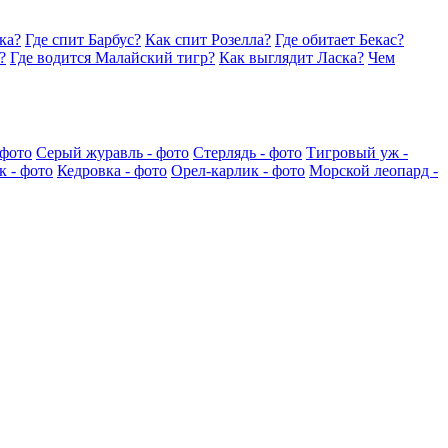
ка?
Где спит Барбус?
Как спит Розелла?
Где обитает Бекас?
?
Где водится Малайский тигр?
Как выглядит Ласка?
Чем
 фото
Серый журавль - фото
Стерлядь - фото
Тигровый уж -
 - фото
Кедровка - фото
Орел-карлик - фото
Морской леопард -