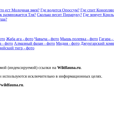
то ест Молочная змея?
Где водится Опоссум?
Где спит Коноплян
к размножается Тля?
Сколько весит Пираруку?
Где зимует Криль
уша?
ото
Жаба ага - фото
Чавыча - фото
Мышь полевка - фото
Гагара -
 - фото
Алмазный фазан - фото
Мидия - фото
Джунгарский хомяк
ийский тигр - фото
ямой (индексируемой) ссылки на
Wildfauna.ru
.
 и используются исключительно в информационных целях.
wildfauna.ru
.