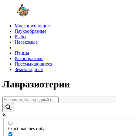
Млекопитающие
Паукообразные
Рыбы
Насекомые
Птицы
Ракообразные
Пресмыкающиеся
Земноводные
Лавразиотерии
Exact matches only