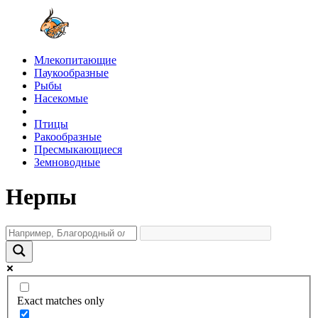
Млекопитающие
Паукообразные
Рыбы
Насекомые
Птицы
Ракообразные
Пресмыкающиеся
Земноводные
Нерпы
Exact matches only