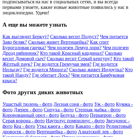
подписываться на нас в социальных сетях, и вы всегда
первыми узнаете, какие новые животные появились у нас в
энциклопедии. Удачи!
А еще вы можете узнать
Как выглядит Беркут?
Сколько весит Подуст?
Чем питается
Заяц беляк?
Сколько живет Вертишейка?
Как спит
Буроголовая гаичка?
Чем полезен Лемур лори?
Чем полезен
Дрозд рябинник?
Кто такой Красный кардинал?
Сколько
весит Домовой сыч?
Сколько весит Серый кенгуру?
Кто такой
Жёлтый паук?
Где водится Гремучая змея?
Где водится
Нильгау?
Где водится Минога?
Сколько живет Индоутка?
Кто
такой Нанду?
Где обитает Лось?
Чем питается Бамбуковая
крыса?
Фото других диких животных
Ушастый тюлень - фото
Лесная соня - фото
Уж - фото
Кумжа -
фото
Дзерен - фото
Сипуха - фото
Степная дыбка - фото
Коронованный орел - фото
Белуха - фото
Першерон - фото
Серая ворона - фото
Наутилус помпилиус - фото
Звездонос -
фото
Кеа - фото
Утка каюга - фото
Какапо - фото
Реликтовый
дровосек - фото
Вертишейка - фото
Азиатский лев - фото