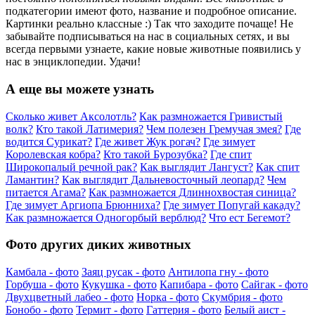
подкатегории имеют фото, название и подробное описание.
Картинки реально классные :) Так что заходите почаще! Не
забывайте подписываться на нас в социальных сетях, и вы
всегда первыми узнаете, какие новые животные появились у
нас в энциклопедии. Удачи!
А еще вы можете узнать
Сколько живет Аксолотль?
Как размножается Гривистый
волк?
Кто такой Латимерия?
Чем полезен Гремучая змея?
Где
водится Сурикат?
Где живет Жук рогач?
Где зимует
Королевская кобра?
Кто такой Бурозубка?
Где спит
Широкопалый речной рак?
Как выглядит Лангуст?
Как спит
Ламантин?
Как выглядит Дальневосточный леопард?
Чем
питается Агама?
Как размножается Длиннохвостая синица?
Где зимует Аргиопа Брюнниха?
Где зимует Попугай какаду?
Как размножается Одногорбый верблюд?
Что ест Бегемот?
Фото других диких животных
Камбала - фото
Заяц русак - фото
Антилопа гну - фото
Горбуша - фото
Кукушка - фото
Капибара - фото
Сайгак - фото
Двухцветный лабео - фото
Норка - фото
Скумбрия - фото
Бонобо - фото
Термит - фото
Гаттерия - фото
Белый аист -