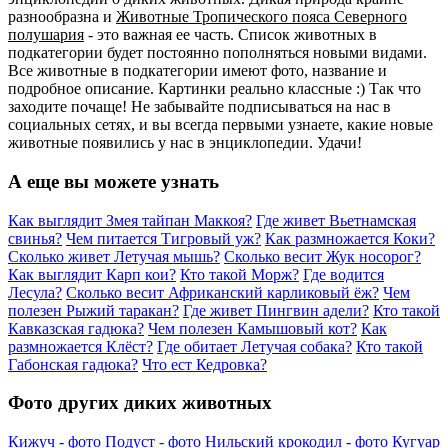
разнообразна и
Животные Тропического пояса Северного
полушария
- это важная ее часть. Список животных в
подкатегории будет постоянно пополняться новыми видами.
Все животные в подкатегории имеют фото, название и
подробное описание. Картинки реально классные :) Так что
заходите почаще! Не забывайте подписываться на нас в
социальных сетях, и вы всегда первыми узнаете, какие новые
животные появились у нас в энциклопедии. Удачи!
А еще вы можете узнать
Как выглядит Змея тайпан Маккоя?
Где живет Вьетнамская
свинья?
Чем питается Тигровый уж?
Как размножается Коки?
Сколько живет Летучая мышь?
Сколько весит Жук носорог?
Как выглядит Карп кои?
Кто такой Морж?
Где водится
Лесула?
Сколько весит Африканский карликовый ёж?
Чем
полезен Рыжий таракан?
Где живет Пингвин адели?
Кто такой
Кавказская гадюка?
Чем полезен Камышовый кот?
Как
размножается Клёст?
Где обитает Летучая собака?
Кто такой
Габонская гадюка?
Что ест Кедровка?
Фото других диких животных
Кижуч - фото
Подуст - фото
Нильский крокодил - фото
Кугуар