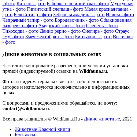
- фото
Катран - фото
Бабочка павлиний глаз - фото
Мускусная
утка - фото
Гигантский слепыш - фото
Малая красная панда -
фото
Белый тигр - фото
Зебровая амадина - фото
Налим - фото
Чепрачный тапир - фото
Бородавочник - фото
Обыкновенная
лазоревка - фото
Амурский тигр - фото
Слепень - фото
Тихоходка - фото
Данио рерио - фото
Снегирь - фото
Страус
эму - фото
Змея желтобрюх - фото
Бинтуронг - фото
Веснянка
- фото
Дикие животные в социальных сетях
Частичное копирование разрешено, при условии установки
прямой (индексируемой) ссылки на
Wildfauna.ru
.
Фото- и видеоматериалы являются собственностью их
авторов и используются исключительно в информационных
целях.
С вопросами и предложениями обращайтесь на почту:
contact@wildfauna.ru
.
Все права защищены ©
Wildfauna.Ru
-
Дикие животные
,
2021
Животные Красной книги
Контакты