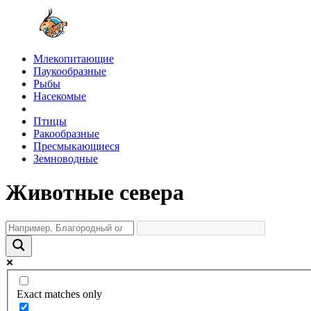
Млекопитающие
Паукообразные
Рыбы
Насекомые
Птицы
Ракообразные
Пресмыкающиеся
Земноводные
Животные севера
Exact matches only