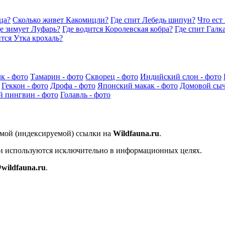
ца?
Сколько живет Какомицли?
Где спит Лебедь шипун?
Что ест
е зимует Луфарь?
Где водится Королевская кобра?
Где спит Галк
ится Утка крохаль?
к - фото
Тамарин - фото
Скворец - фото
Индийский слон - фото
Геккон - фото
Дрофа - фото
Японский макак - фото
Домовой сыч
й пингвин - фото
Голавль - фото
ямой (индексируемой) ссылки на
Wildfauna.ru
.
 и используются исключительно в информационных целях.
wildfauna.ru
.