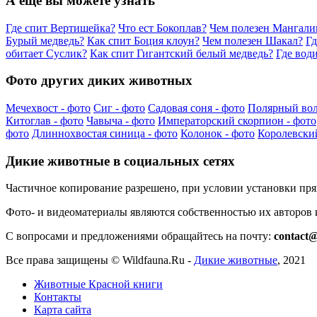
А еще вы можете узнать
Где спит Вертишейка?
Что ест Бокоплав?
Чем полезен Мангали
Бурый медведь?
Как спит Боция клоун?
Чем полезен Шакал?
Гд
обитает Суслик?
Как спит Гигантский белый медведь?
Где вод
Фото других диких животных
Мечехвост - фото
Сиг - фото
Садовая соня - фото
Полярный вол
Китоглав - фото
Чавыча - фото
Императорский скорпион - фото
фото
Длиннохвостая синица - фото
Колонок - фото
Королевски
Дикие животные в социальных сетях
Частичное копирование разрешено, при условии установки пр
Фото- и видеоматериалы являются собственностью их авторов
С вопросами и предложениями обращайтесь на почту:
contact@
Все права защищены ©
Wildfauna.Ru
-
Дикие животные
,
2021
Животные Красной книги
Контакты
Карта сайта