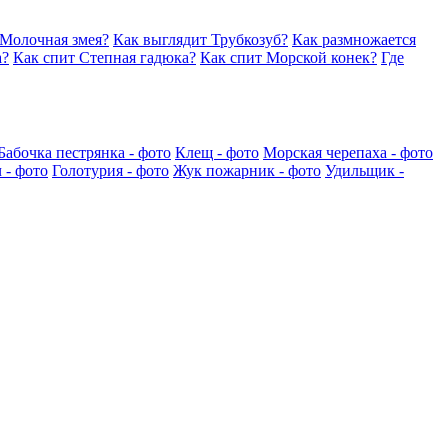
 Молочная змея?
Как выглядит Трубкозуб?
Как размножается
а?
Как спит Степная гадюка?
Как спит Морской конек?
Где
Бабочка пестрянка - фото
Клещ - фото
Морская черепаха - фото
 - фото
Голотурия - фото
Жук пожарник - фото
Удильщик -