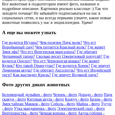
Все животные в подкатегории имеют фото, название и
подробное описание. Картинки реально классные :) Так что
заходите почаще! Не забывайте подписываться на нас в
социальных сетях, и вы всегда первыми узнаете, какие новые
животные появились у нас в энциклопедии. Удачи!
А еще вы можете узнать
Где водится Игуана?
Чем полезен Паук волк?
Что ест
Воробьиный сыч?
Чем питается Красный волк?
Где живет
Змея эфа?
Что ест Венгерская мангалица?
Где обитает
Чепрачный тапир?
Сколько весит Ожереловый попугай?
Где
водится Оцелот?
Что ест Черноногая кошка?
Где живет
Кулик?
Кто такой Орангутан?
Где водится Хорек?
Где зимует
Лимонная акула?
Где обитает Аксолотль?
Что ест Индийский
тигр?
Как выглядит Криль?
Где зимует Водяной паук?
Фото других диких животных
Беломордый дельфин - фото
Чехонь - фото
Дорадо - фото
Паук
скакун - фото
Китовая акула - фото
Кижуч - фото
Бизон - фото
Змея тайпан Маккоя - фото
Соболь - фото
Майна - фото
Тугун
- фото
Утка мандаринка - фото
Электрический скат - фото
Вертихвостка - фото
Черная ворона - фото
Акула гоблин -