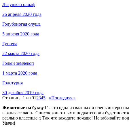
Лягушка-голиаф
26 апреля 2020 года
Голубоногая олуша
5 апреля 2020 года
Густера
22 марта 2020 года
Голый землекоп
1 марта 2020 года
Голотурия
30 декабря 2019 года
Страница 1 из 9
1
2
3
4
5
...
»
Последняя »
Животные на букву Г
- это одна из важных и очень интересн
важная ее часть. Список животных в подкатегории будет пост
реально классные :) Так что заходите почаще! Не забывайте по
Удачи!