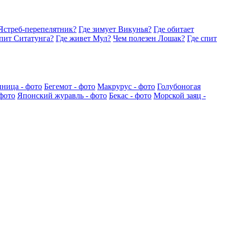
Ястреб-перепелятник?
Где зимует Викунья?
Где обитает
спит Ситатунга?
Где живет Мул?
Чем полезен Лошак?
Где спит
иница - фото
Бегемот - фото
Макрурус - фото
Голубоногая
 фото
Японский журавль - фото
Бекас - фото
Морской заяц -