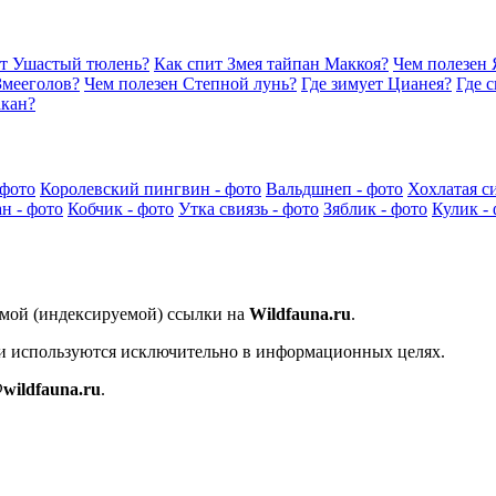
ет Ушастый тюлень?
Как спит Змея тайпан Маккоя?
Чем полезен 
Змееголов?
Чем полезен Степной лунь?
Где зимует Цианея?
Где 
акан?
 фото
Королевский пингвин - фото
Вальдшнеп - фото
Хохлатая с
н - фото
Кобчик - фото
Утка свиязь - фото
Зяблик - фото
Кулик -
ямой (индексируемой) ссылки на
Wildfauna.ru
.
 и используются исключительно в информационных целях.
wildfauna.ru
.