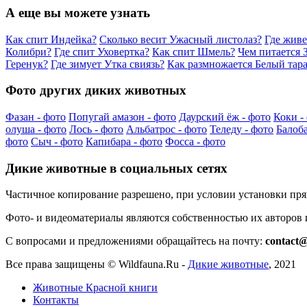
А еще вы можете узнать
Как спит Индейка?
Сколько весит Ужасный листолаз?
Где жив
Колибри?
Где спит Уховертка?
Как спит Шмель?
Чем питается 
Геренук?
Где зимует Утка свиязь?
Как размножается Белый тар
Фото других диких животных
Фазан - фото
Попугай амазон - фото
Даурский ёж - фото
Коки -
олуша - фото
Лось - фото
Альбатрос - фото
Теледу - фото
Балоба
фото
Сыч - фото
Капибара - фото
Фосса - фото
Дикие животные в социальных сетях
Частичное копирование разрешено, при условии установки пр
Фото- и видеоматериалы являются собственностью их авторов
С вопросами и предложениями обращайтесь на почту:
contact@
Все права защищены ©
Wildfauna.Ru
-
Дикие животные
,
2021
Животные Красной книги
Контакты