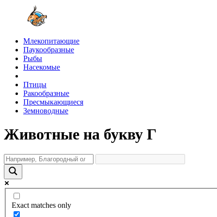
Млекопитающие
Паукообразные
Рыбы
Насекомые
Птицы
Ракообразные
Пресмыкающиеся
Земноводные
Животные на букву Г
Exact matches only