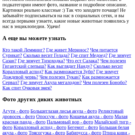
подкатегории имеют фото, название и подробное описание.
Картинки реально классные :) Так что заходите почаще! Не
забывайте подписываться на нас в социальных сетях, и вы
всегда первыми узнаете, какие новые животные появились у
нас в энциклопедии. Удачи!
А еще вы можете узнать
Кто такой Лемминг?
Где живет Меринос?
Чем питается
Сурикат?
Сколько весит Гелада?
Где спит Медоед?
Где зимует
Сазан?
Где зимует Тихоходка?
Что ест Салака?
Чем полезен
Гигантский слепыш?
Как выглядит Нанду?
Сколько весит
Коралловый аспид?
Как размножается Зубр?
Где зимует
Дождевой червь?
Чем полезен Тукан?
Как размножается
Сервал?
Где зимует Акула мегалодон?
Чем полезен Бонобо?
Как спит Очковая змея?
Фото других диких животных
Агути - фото
Большеглазая лисья акула - фото
Реликтовый
дровосек - фото
Опоссум - фото
Кошачья акула - фото
Малая
красная панда - фото
Пальмовый вор - фото
Малайский тигр -
фото
Коралловый аспид - фото
Бегемот - фото
Большая белая
акула - фото
Трясогузка - фото
Бабирусса - фото
Птица киви -