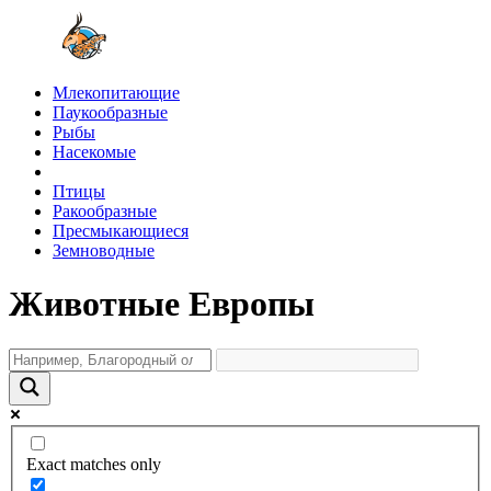
Млекопитающие
Паукообразные
Рыбы
Насекомые
Птицы
Ракообразные
Пресмыкающиеся
Земноводные
Животные Европы
Exact matches only