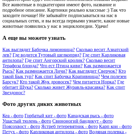
Все животные в подкатегории имеют фото, название и
подробное описание. Картинки реально классные :) Так что
заходите почаще! Не забывайте подписываться на нас в
социальных сетях, и вы всегда первыми узнаете, какие новые
животные появились у нас в энциклопедии. Удачи!
А еще вы можете узнать
Как выглядит Бабочка лимонница?
Сколько весит Азиатский
лев?
Где водится Тутовый шелкопряд?
Где спит Карликовая
антилопа?
Где спит Ангорский кролик?
Сколько весит
Терафоза блонда?
Что ест Птица киви?
Как размножается
Рысь?
Как размножается Личи?
Как выглядит Сверчок?
Кто
такой Бык тур?
Как спит Бабочка Крапивница?
Чем полезен
Барсук?
Кто такой Жук дровосек?
Чем питается Норка?
Где
обитает Щука?
Сколько живет Журавль-красавка?
Как спит
Звездонос?
Фото других диких животных
Кеа - фото
Горбатый кит - фото
Канадская рысь - фото
Ушастый тюлень - фото
Свиноногий бандикут - фото
Поясохвост - фото
Ястреб тетеревятник - фото
Карп кои - фото
Петух - фото
Карликовая антилопа - фото
Водяная полевка -