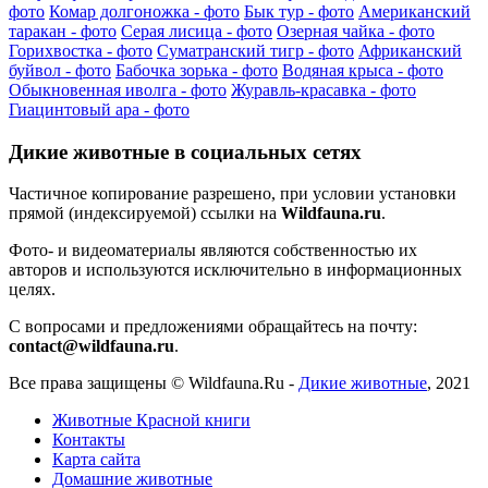
фото
Комар долгоножка - фото
Бык тур - фото
Американский
таракан - фото
Серая лисица - фото
Озерная чайка - фото
Горихвостка - фото
Суматранский тигр - фото
Африканский
буйвол - фото
Бабочка зорька - фото
Водяная крыса - фото
Обыкновенная иволга - фото
Журавль-красавка - фото
Гиацинтовый ара - фото
Дикие животные в социальных сетях
Частичное копирование разрешено, при условии установки
прямой (индексируемой) ссылки на
Wildfauna.ru
.
Фото- и видеоматериалы являются собственностью их
авторов и используются исключительно в информационных
целях.
С вопросами и предложениями обращайтесь на почту:
contact@wildfauna.ru
.
Все права защищены ©
Wildfauna.Ru
-
Дикие животные
,
2021
Животные Красной книги
Контакты
Карта сайта
Домашние животные