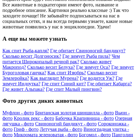
Все животные в подкатегории имеют фото, название и
подробное описание. Картинки реально классные :) Так что
заходите почаще! Не забывайте подписываться на нас в
социальных сетях, и вы всегда первыми узнаете, какие новые
животные появились у нас в энциклопедии. Удачи!
А еще вы можете узнать
Как спит Рыба-капля?
Где обитает Свиноногий бандикут?
Сколько весит Долгоносик?
Где зимует Рыба пила?
Чем
питается Широкопалый речной рак?
Сколько живет
Макропод?
Сколько весит Белуха?
Где зимует Оса?
Где зимует
Буроголовая гаичка?
Как спит Изюбрь?
Сколько весит
Землеройка?
Как выглядит Мурена?
Где водится Уж?
Где
зимует Индоутка?
Где спит Синий кит?
Где обитает Кабарга?
Где живет Альпака?
Где спит Малый пингвин?
Фото других диких животных
Муфлон - фото
Британская золотая шиншилла - фото
Вьюн -
фото
Кролик рекс - фото
Бабочка Крапивница - фото
Озерная
лягушка - фото
Свиноногий бандикут - фото
Сороконожка -
фото
Гриф - фото
Летучая рыба - фото
Виноградная улитка -
фото
Микромата зеленоватая - фото
Богомол - фото
Панголин