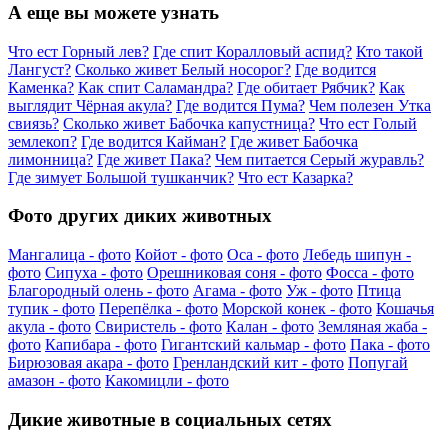
А еще вы можете узнать
Что ест Горный лев?
Где спит Коралловый аспид?
Кто такой
Лангуст?
Сколько живет Белый носорог?
Где водится
Каменка?
Как спит Саламандра?
Где обитает Рябчик?
Как
выглядит Чёрная акула?
Где водится Пума?
Чем полезен Утка
свиязь?
Сколько живет Бабочка капустница?
Что ест Голый
землекоп?
Где водится Кайман?
Где живет Бабочка
лимонница?
Где живет Пака?
Чем питается Серый журавль?
Где зимует Большой тушканчик?
Что ест Казарка?
Фото других диких животных
Мангалица - фото
Койот - фото
Оса - фото
Лебедь шипун -
фото
Сипуха - фото
Орешниковая соня - фото
Фосса - фото
Благородный олень - фото
Агама - фото
Уж - фото
Птица
тупик - фото
Перепёлка - фото
Морской конек - фото
Кошачья
акула - фото
Свиристель - фото
Калан - фото
Земляная жаба -
фото
Капибара - фото
Гигантский кальмар - фото
Пака - фото
Бирюзовая акара - фото
Гренландский кит - фото
Попугай
амазон - фото
Какомицли - фото
Дикие животные в социальных сетях