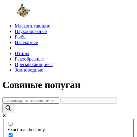
Млекопитающие
Паукообразные
Рыбы
Насекомые
Птицы
Ракообразные
Пресмыкающиеся
Земноводные
Совиные попугаи
Exact matches only