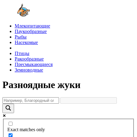
Млекопитающие
Паукообразные
Рыбы
Насекомые
Птицы
Ракообразные
Пресмыкающиеся
Земноводные
Разноядные жуки
Exact matches only