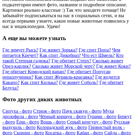
подкатегории имеют фото, название и подробное описание.
Картинки реально классные :) Так что заходите почаще! Не
забывайте подписываться на нас в социальных сетях, и вы
всегда первыми узнаете, какие новые животные появились у
нас в энциклопедии. Удачи!
А еще вы можете узнать
Где зимует Рысь?
Где живет Зорька?
Где спит Пипа?
Чем
питается Кречет?
Как спит Дикобраз?
Что ест Шмель?
Кто
такой Степная гадюка?
Где обитает Стерх?
Сколько живет
Орел-карлик?
Сколько живет Морской черт?
Где живет Коки?
Где обитает Комодский варан?
Где обитает Попугаи
неразлучники?
Как спит Журавль-красавка?
Где водится
Какапо?
Как спит Килька?
Где живет Соболь?
Где обитает
Белуха?
Фото других диких животных
Сипуха - фото
Стриж - фото
Паук скакун - фото
Муха
дрозофила - фото
Чёрный коршун - фото
Гурами - фото
Беркут
- фото
Ёрш - фото
Вошь - фото
Серый кенгуру - фото
Русская
выхухоль - фото
Колорадский жук - фото
Гривистый волк -
фото
Скинни - фото
Косатка - фото
Кабан - фото
Сайда - фото