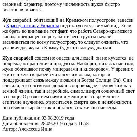
сезонный характер, поэтому численность жуков быстро
восстанавливается.
Жук скарабей, обитающий на Крымском полуострове, занесен
в
Красную книгу Украины
под статусом уязвимый вид. Если
же брать во внимание тот факт, что работа Северо-крымского
канала прекращена в результате чего грунты начали
засаливаться по всему полуострову, то следует ожидать, что
условия для жука в Крыму будут только ухудшаться.
Жук скарабей
совсем не опасен для людей: он не кучается, не
повреждают растения и продукты. Наоборот, питаясь навозом,
жуки обогащают почву минералами и кислородом. У древних
египтян жук скарабей считался символом, который
поддерживает связь между людьми и Богом Солнца (Ра). Они
считали, что насекомое должно сопровождает человека как в
земной жизни, так и загробной, символизируя солнечный свет
в сердце. С развитием науки и медицины современные
египтяне научились относиться к смерти как к неизбежности,
но символ скарабея так и остался в их жизни навсегда.
Дата публикации:
03.08.2019 года
Дата обновления:
28.09.2019 года в 11:58
Автор:
Алексеева Инна