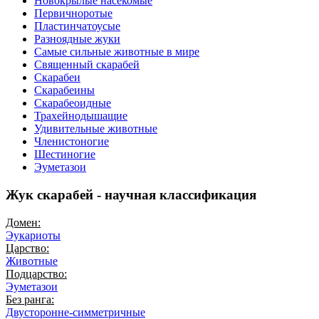
Новокрылые насекомые
Первичноротые
Пластинчатоусые
Разноядные жуки
Самые сильные животные в мире
Священный скарабей
Скарабеи
Скарабеины
Скарабеоидные
Трахейнодышащие
Удивительные животные
Членистоногие
Шестиногие
Эуметазои
Жук скарабей - научная классификация
Домен:
Эукариоты
Царство:
Животные
Подцарство:
Эуметазои
Без ранга:
Двусторонне-симметричные