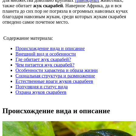
для множества довольно крупных
травоядных
животных,
также обитает
жук скарабей
. Наверное Африка, да и вся
планета до сих пор не погрязла в огромных навозных кучах
благодаря навозным жукам, среди которых жукам скарабея
отведено самое почетное место.
Содержание материала:
Происхождение вида и описание
Внешний вид и особенности
Где обитает жук скарабей?
Чем питается жук скарабей?
Особенности характера и образа жизни
Социальная структура и размножение
Естественные враги жуков скарабеев
Популяция и статус вида
Охрана жуков скарабеев
Происхождение вида и описание