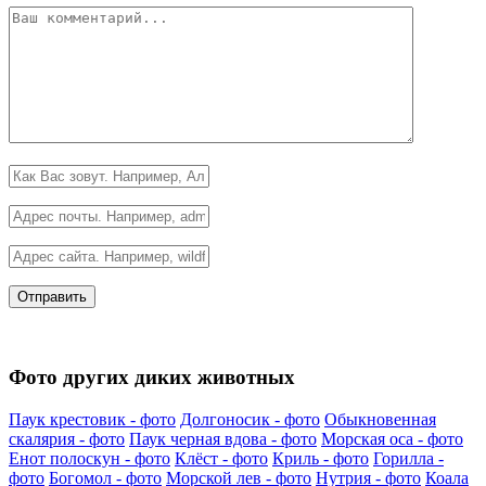
Фото других диких животных
Паук крестовик - фото
Долгоносик - фото
Обыкновенная
скалярия - фото
Паук черная вдова - фото
Морская оса - фото
Енот полоскун - фото
Клёст - фото
Криль - фото
Горилла -
фото
Богомол - фото
Морской лев - фото
Нутрия - фото
Коала