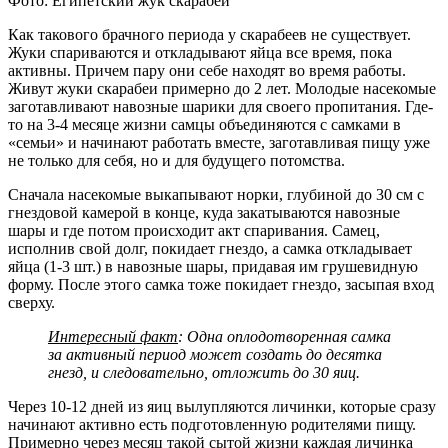
Фото: Египетский жук скарабей
Как такового брачного периода у скарабеев не существует.
Жуки спариваются и откладывают яйца все время, пока
активны. Причем пару они себе находят во время работы.
Живут жуки скарабеи примерно до 2 лет. Молодые насекомые
заготавливают навозные шарики для своего пропитания. Где-
то на 3-4 месяце жизни самцы объединяются с самками в
«семьи» и начинают работать вместе, заготавливая пищу уже
не только для себя, но и для будущего потомства.
Сначала насекомые выкапывают норки, глубиной до 30 см с
гнездовой камерой в конце, куда закатываются навозные
шары и где потом происходит акт спаривания. Самец,
исполнив свой долг, покидает гнездо, а самка откладывает
яйца (1-3 шт.) в навозные шары, придавая им грушевидную
форму. После этого самка тоже покидает гнездо, засыпая вход
сверху.
Интересный факт
: Одна оплодотворенная самка
за активный период может создать до десятка
гнезд, и следовательно, отложить до 30 яиц.
Через 10-12 дней из яиц вылупляются личинки, которые сразу
начинают активно есть подготовленную родителями пищу.
Примерно через месяц такой сытой жизни каждая личинка