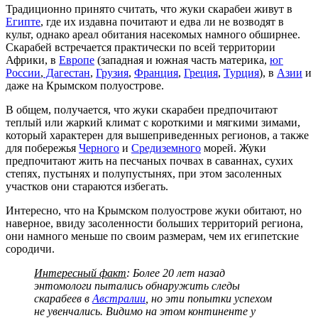
Традиционно принято считать, что жуки скарабеи живут в
Египте
, где их издавна почитают и едва ли не возводят в
культ, однако ареал обитания насекомых намного обширнее.
Скарабей встречается практически по всей территории
Африки, в
Европе
(западная и южная часть материка,
юг
России
,
Дагестан
,
Грузия
,
Франция
,
Греция
,
Турция
), в
Азии
и
даже на Крымском полуострове.
В общем, получается, что жуки скарабеи предпочитают
теплый или жаркий климат с короткими и мягкими зимами,
который характерен для вышеприведенных регионов, а также
для побережья
Черного
и
Средизем
ного
морей. Жуки
предпочитают жить на песчаных почвах в саваннах, сухих
степях, пустынях и полупустынях, при этом засоленных
участков они стараются избегать.
Интересно, что на Крымском полуострове жуки обитают, но
наверное, ввиду засоленности больших территорий региона,
они намного меньше по своим размерам, чем их египетские
сородичи.
Интересный факт
: Более 20 лет назад
энтомологи пытались обнаружить следы
скарабеев в
Австралии
, но эти попытки успехом
не увенчались. Видимо на этом континенте у