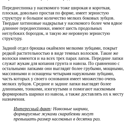
Переднеспинка у насекомого тоже широкая и короткая,
плоская, довольно простая по форме, имеет зернистую
структуру и большое количество мелких боковых зубцов.
Твердые хитиновые надкрылья у насекомого более чем вдвое
длиннее переднеспинки, имеют шесть продольных
неглубоких бороздок, и такую же неровную зернистую
структуру.
Задний отдел брюшка окаймлен мелкими зубцами, покрыт
редкой растительностью в виде темных волосков. Такие же
волоски имеются и на всех трех парах лапок. Передние лапки
служат жукам для копания грунта и навоза. По сравнению с
остальными лапками они выглядят более грубыми, мощными,
массивными и оснащены четырьмя наружными зубцами,
часть которых у своего основания имеет множество очень
мелких зубцов. Средние и задние лапки выглядят более
длинными, тонкими, изогнутыми и помогают насекомым
формировать шарики из навоза, а также доставлять их к месту
назначения.
Интересный факт
: Навозные шарики,
формируемые жуками скарабеями могут
превышать размер насекомых в десятки раз.