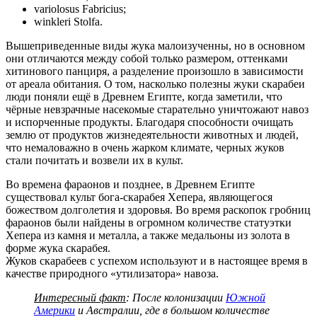
variolosus Fabricius;
winkleri Stolfa.
Вышеприведенные виды жука малоизученны, но в основном
они отличаются между собой только размером, оттенками
хитинового панциря, а разделение произошло в зависимости
от ареала обитания. О том, насколько полезны жуки скарабеи
люди поняли ещё в Древнем Египте, когда заметили, что
чёрные невзрачные насекомые старательно уничтожают навоз
и испорченные продукты. Благодаря способности очищать
землю от продуктов жизнедеятельности животных и людей,
что немаловажно в очень жарком климате, черных жуков
стали почитать и возвели их в культ.
Во времена фараонов и позднее, в Древнем Египте
существовал культ бога-скарабея Хепера, являющегося
божеством долголетия и здоровья. Во время раскопок гробниц
фараонов были найдены в огромном количестве статуэтки
Хепера из камня и металла, а также медальоны из золота в
форме жука скарабея.
Жуков скарабеев с успехом используют и в настоящее время в
качестве природного «утилизатора» навоза.
Интересный факт
: После колонизации
Южной
Америки
и Австралии, где в большом количестве