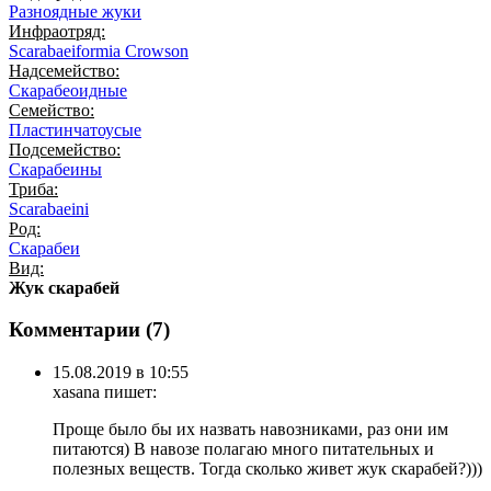
Разноядные жуки
Инфраотряд:
Scarabaeiformia Crowson
Надсемейство:
Скарабеоидные
Семейство:
Пластинчатоусые
Подсемейство:
Скарабеины
Триба:
Scarabaeini
Род:
Скарабеи
Вид:
Жук скарабей
Комментарии (
7
)
15.08.2019 в 10:55
xasana
пишет:
Проще было бы их назвать навозниками, раз они им
питаются) В навозе полагаю много питательных и
полезных веществ. Тогда сколько живет жук скарабей?)))