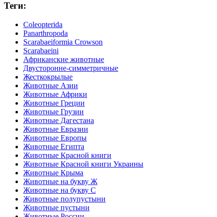
Теги:
Coleopterida
Panarthropoda
Scarabaeiformia Crowson
Scarabaeini
Африканские животные
Двусторонне-симметричные
Жесткокрылые
Животные Азии
Животные Африки
Животные Греции
Животные Грузии
Животные Дагестана
Животные Евразии
Животные Европы
Животные Египта
Животные Красной книги
Животные Красной книги Украины
Животные Крыма
Животные на букву Ж
Животные на букву С
Животные полупустыни
Животные пустыни
Животные России