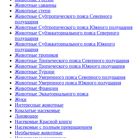
Животные саванны
Животные степи
Животные Субтропического пояса Северного
полушария
Животные Субтропического пояса Южного полушария
Животные Субэкваториального пояса Северного
полушария
Животные Субэкваториального пояса Южного
полушария
Животные тропиков
Животные Тропического пояса Северного полушария
Животные Тропического пояса Южного полушария
Животные Турции
Животные Умеренного пояса Северного полушария
Животные Умеренного пояса Южного полушария
Животные Франции
Животные Экваториального пояса
Жуки
Интересные животные
Крылатые насекомые
Линяющие
Насекомые Красной книги
Насекомые с полным превращением
Необычные животные