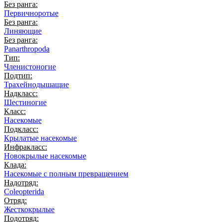
Без ранга:
Первичноротые
Без ранга:
Линяющие
Без ранга:
Panarthropoda
Тип:
Членистоногие
Подтип:
Трахейнодышащие
Надкласс:
Шестиногие
Класс:
Насекомые
Подкласс:
Крылатые насекомые
Инфракласс:
Новокрылые насекомые
Клада:
Насекомые с полным превращением
Надотряд:
Coleopterida
Отряд:
Жесткокрылые
Подотряд: