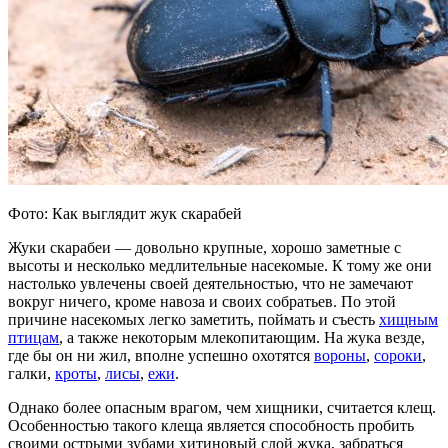
Фото: Как выглядит жук скарабей
Жуки скарабеи — довольно крупные, хорошо заметные с
высоты и несколько медлительные насекомые. К тому же они
настолько увлечены своей деятельностью, что не замечают
вокруг ничего, кроме навоза и своих собратьев. По этой
причине насекомых легко заметить, поймать и съесть
хищным
птицам
, а также некоторым млекопитающим. На жука везде,
где бы он ни жил, вполне успешно охотятся
вороны
,
сороки
,
галки,
кроты
,
лисы
,
ежи
.
Однако более опасным врагом, чем хищники, считается клещ.
Особенностью такого клеща является способность пробить
своими острыми зубами хитиновый слой жука, забраться