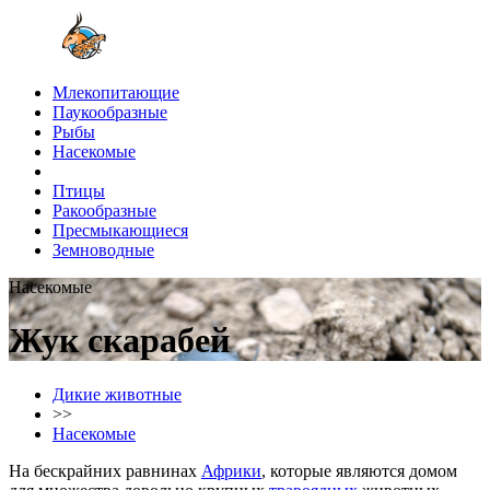
Млекопитающие
Паукообразные
Рыбы
Насекомые
Птицы
Ракообразные
Пресмыкающиеся
Земноводные
Насекомые
Жук скарабей
Дикие животные
>>
Насекомые
На бескрайних равнинах
Африки
, которые являются домом