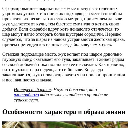
Сформированные шарики насекомые прячут в затенённых
укромных уголках и в поисках подходящего места способны
прокатить их несколько десятков метров, причем чем дальше
жук удаляется от кучи, тем быстрее ему нужно катить свою
добычу. Если скарабей вдруг хоть ненадолго отвлечется, то
шар могут нагло отобрать более шустрые сородичи. Нередко
случается, что за шары из навоза устраивается жестокая драка,
причем претендентов на них всегда больше, чем хозяев.
Отыскав подходящее место, жук копает под шаром довольно
глубокую ямку, скатывает его туда, закапывает и живет рядом
со своей добычей пока полностью ее не съедает. Как правило,
на это уходит пара недель, а то и больше. Когда еда
заканчивается, жук снова отправляется на поиски пропитания
и все начинается сначала.
Интересный факт
: Научно доказано, что
плотоядного
вида жуков скарабеев в природе не
существует.
Особенности характера и образа жизни