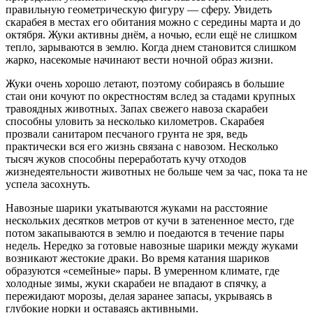
правильную геометрическую фигуру — сферу. Увидеть
скарабея в местах его обитания можно с середины марта и до
октября. Жуки активны днём, а ночью, если ещё не слишком
тепло, зарываются в землю. Когда днем становится слишком
жарко, насекомые начинают вести ночной образ жизни.
Жуки очень хорошо летают, поэтому собираясь в большие
стаи они кочуют по окрестностям вслед за стадами крупных
травоядных животных. Запах свежего навоза скарабеи
способны уловить за несколько километров. Скарабея
прозвали санитаром песчаного грунта не зря, ведь
практически вся его жизнь связана с навозом. Несколько
тысяч жуков способны переработать кучу отходов
жизнедеятельности животных не больше чем за час, пока та не
успела засохнуть.
Навозные шарики укатываются жуками на расстояние
нескольких десятков метров от кучи в затененное место, где
потом закапываются в землю и поедаются в течение пары
недель. Нередко за готовые навозные шарики между жуками
возникают жестокие драки. Во время катания шариков
образуются «семейные» пары. В умеренном климате, где
холодные зимы, жуки скарабеи не впадают в спячку, а
пережидают морозы, делая заранее запасы, укрываясь в
глубокие норки и оставаясь активными.