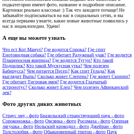
подкатегории имеют фото, название и подробное описание.
Картинки реально классные :) Так что заходите почаще! Не
забывайте подписываться на нас в социальных сетях, и вы
всегда первыми узнаете, какие новые животные появились у
нас в энциклопедии. Удачи!
А еще вы можете узнать
Что ест Кот Манул?
Где водится Сорока?
Где спит
Енотовидная собака?
Где обитает Радужный удав?
Где водится
Плащеносная ящерица?
Где водится Тугун?
Кто такой
Подорлик?
Кто такой Мускусная утка?
Чем полезен
Бабирусса?
Чем питается Песец?
Как спит Гелада?
Как
выглядит Выпь?
Сколько живет Слепень?
Где живет Скинни?
Где обитает Тигровая змея?
Где водится Глазчатый
астронотус?
Сколько живет Елец?
Чем полезен Африканский
лев?
Фото других диких животных
Страус эму - фото
Бразильский странствующий паук - фото
Сороконожка - фото
Овсянка - фото
Росомаха - фото
Озерная
лягушка - фото
Нильский крокодил - фото
Джейран - фото
Толстолобик - фото
Обыкновенный тритон - фото
Паук