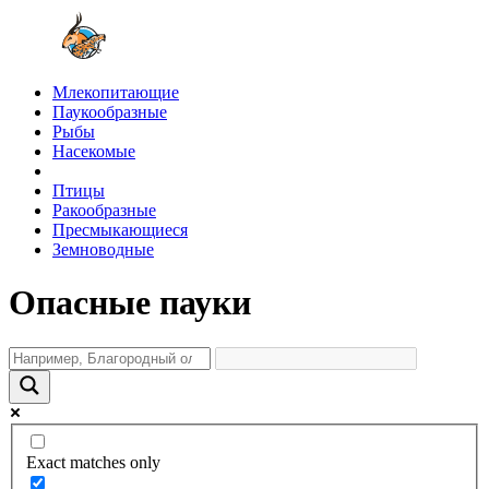
Млекопитающие
Паукообразные
Рыбы
Насекомые
Птицы
Ракообразные
Пресмыкающиеся
Земноводные
Опасные пауки
Exact matches only