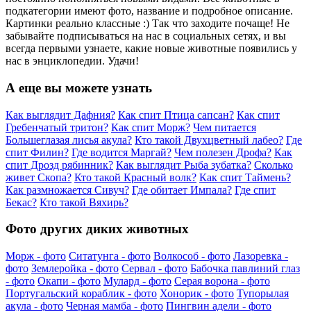
подкатегории имеют фото, название и подробное описание.
Картинки реально классные :) Так что заходите почаще! Не
забывайте подписываться на нас в социальных сетях, и вы
всегда первыми узнаете, какие новые животные появились у
нас в энциклопедии. Удачи!
А еще вы можете узнать
Как выглядит Дафния?
Как спит Птица сапсан?
Как спит
Гребенчатый тритон?
Как спит Морж?
Чем питается
Большеглазая лисья акула?
Кто такой Двухцветный лабео?
Где
спит Филин?
Где водится Маргай?
Чем полезен Дрофа?
Как
спит Дрозд рябинник?
Как выглядит Рыба зубатка?
Сколько
живет Скопа?
Кто такой Красный волк?
Как спит Таймень?
Как размножается Сивуч?
Где обитает Импала?
Где спит
Бекас?
Кто такой Вяхирь?
Фото других диких животных
Морж - фото
Ситатунга - фото
Волкособ - фото
Лазоревка -
фото
Землеройка - фото
Сервал - фото
Бабочка павлиний глаз
- фото
Окапи - фото
Мулард - фото
Серая ворона - фото
Португальский кораблик - фото
Хонорик - фото
Тупорылая
акула - фото
Черная мамба - фото
Пингвин адели - фото