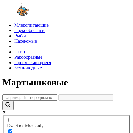
Млекопитающие
Паукообразные
Рыбы
Насекомые
Птицы
Ракообразные
Пресмыкающиеся
Земноводные
Мартышковые
Exact matches only