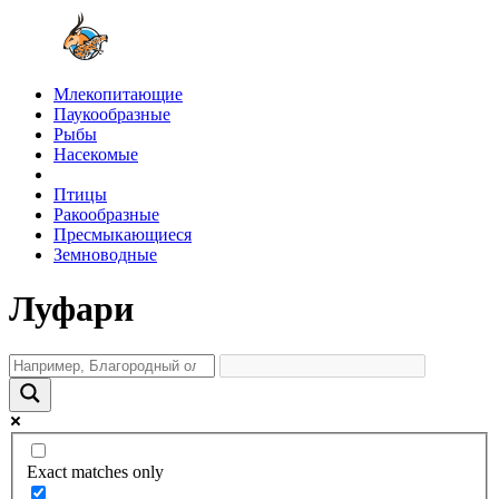
Млекопитающие
Паукообразные
Рыбы
Насекомые
Птицы
Ракообразные
Пресмыкающиеся
Земноводные
Луфари
Exact matches only