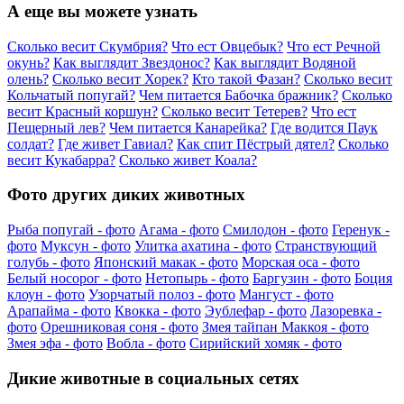
А еще вы можете узнать
Сколько весит Скумбрия?
Что ест Овцебык?
Что ест Речной
окунь?
Как выглядит Звездонос?
Как выглядит Водяной
олень?
Сколько весит Хорек?
Кто такой Фазан?
Сколько весит
Кольчатый попугай?
Чем питается Бабочка бражник?
Сколько
весит Красный коршун?
Сколько весит Тетерев?
Что ест
Пещерный лев?
Чем питается Канарейка?
Где водится Паук
солдат?
Где живет Гавиал?
Как спит Пёстрый дятел?
Сколько
весит Кукабарра?
Сколько живет Коала?
Фото других диких животных
Рыба попугай - фото
Агама - фото
Смилодон - фото
Геренук -
фото
Муксун - фото
Улитка ахатина - фото
Странствующий
голубь - фото
Японский макак - фото
Морская оса - фото
Белый носорог - фото
Нетопырь - фото
Баргузин - фото
Боция
клоун - фото
Узорчатый полоз - фото
Мангуст - фото
Арапайма - фото
Квокка - фото
Эублефар - фото
Лазоревка -
фото
Орешниковая соня - фото
Змея тайпан Маккоя - фото
Змея эфа - фото
Вобла - фото
Сирийский хомяк - фото
Дикие животные в социальных сетях