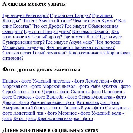
А еще вы можете узнать
Где зимует Рыба карп?
Где обитает Барсук?
Где живет
Лакедра?
Что ест Амурский тигр?
Чем питается Кумжа?
Как
спит Косатка?
Что ест Дрофа?
Где зимует Обыкновенная
скалярия?
Где спит Птица тупик?
Кто такой Какапо?
Как
размножается Черный дрозд?
Где зимует Лань?
Где зимует
Суматранский тигр?
Где зимует Акула мако?
Чем полезен
Малайский медведь?
Чем питается Бабочка пестрянка?
Сколько весит Голый землекоп?
Как размножается Карликовая
антилопа?
Фото других диких животных
Цианея - фото
Ужасный листолаз - фото
Лемур лори - фото
Морская оса - фото
Морской дьявол - фото
Рыба зубатка - фото
Серый волк - фото
Дзерен - фото
Скинни - фото
Панголин -
фото
Стрекоза - фото
Валлаби - фото
Серая куропатка - фото
Дрофа - фото
Рыжий таракан - фото
Китовая акула - фото
Американский барсук - фото
Тигровый уж - фото
Ситатунга -
фото
Азиатский лев - фото
Меринос - фото
Ужасный волк -
фото
Кета - фото
Краснозобая казарка - фото
Дикие животные в социальных сетях