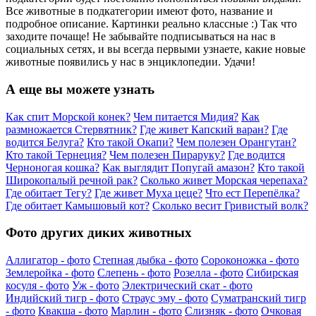
Все животные в подкатегории имеют фото, название и
подробное описание. Картинки реально классные :) Так что
заходите почаще! Не забывайте подписываться на нас в
социальных сетях, и вы всегда первыми узнаете, какие новые
животные появились у нас в энциклопедии. Удачи!
А еще вы можете узнать
Как спит Морской конек?
Чем питается Мидия?
Как
размножается Стервятник?
Где живет Капский варан?
Где
водится Белуга?
Кто такой Окапи?
Чем полезен Орангутан?
Кто такой Тернеция?
Чем полезен Пираруку?
Где водится
Черноногая кошка?
Как выглядит Попугай амазон?
Кто такой
Широкопалый речной рак?
Сколько живет Морская черепаха?
Где обитает Тегу?
Где живет Муха цеце?
Что ест Перепёлка?
Где обитает Камышовый кот?
Сколько весит Гривистый волк?
Фото других диких животных
Аллигатор - фото
Степная дыбка - фото
Сороконожка - фото
Землеройка - фото
Слепень - фото
Розелла - фото
Сибирская
косуля - фото
Уж - фото
Электрический скат - фото
Индийский тигр - фото
Страус эму - фото
Суматранский тигр
- фото
Квакша - фото
Марлин - фото
Слизняк - фото
Очковая