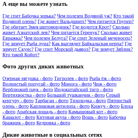
А еще вы можете узнать
Где спит Бабочка зорька?
Чем полезен Водяной уж?
Кто такой
Водяной олень?
Где живет Вальдшнеп?
Чем питается Групер?
Где обитает Змея щитомордник?
Где водится Крот?
Сколько
живет Азиатский лев?
Чем питается Геренук?
Сколько живет
Евражка?
Чем полезен Белуга?
Где спит Зеленый меченосец?
Где зимует Рыба луна?
Как выглядит Байкальская нерпа?
Где
зимует Скунс?
Где спит Морской дьявол?
Где зимует Зяблик?
Кто такой Койот?
Фото других диких животных
Озерная лягушка - фото
Тигролев - фото
Рыба ёж - фото
Волнистый попугай - фото
Минога - фото
Чиж - фото
Верблюжий паук - фото
Индокитайский тигр - фото
Вертихвостка - фото
Большой тушканчик - фото
Серый
кенгуру - фото
Тарбаган - фото
Тихоходка - фото
Пятнистый
олень - фото
Карликовая антилопа - фото
Кижуч - фото
Блоха
- фото
Арабская лошадь - фото
Камышовый кот - фото
Кашалот - фото
Китовая акула - фото
Вошь - фото
Бабочка
бражник - фото
Кедровка - фото
Дикие животные в социальных сетях