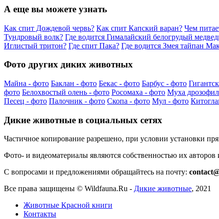
А еще вы можете узнать
Как спит Дождевой червь?
Как спит Капский варан?
Чем питае
Тундровый волк?
Где водится Гималайский белогрудый медвед
Иглистый тритон?
Где спит Пака?
Где водится Змея тайпан Ма
Фото других диких животных
Майна - фото
Баклан - фото
Бекас - фото
Барбус - фото
Гигантск
фото
Белохвостый олень - фото
Росомаха - фото
Муха дрозофила
Песец - фото
Палочник - фото
Скопа - фото
Мул - фото
Китогла
Дикие животные в социальных сетях
Частичное копирование разрешено, при условии установки пр
Фото- и видеоматериалы являются собственностью их авторов
С вопросами и предложениями обращайтесь на почту:
contact@
Все права защищены ©
Wildfauna.Ru
-
Дикие животные
,
2021
Животные Красной книги
Контакты