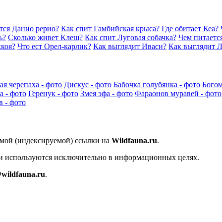
тся Данио рерио?
Как спит Гамбийская крыса?
Где обитает Кеа?
ь?
Сколько живет Клещ?
Как спит Луговая собачка?
Чем питаетс
ккоя?
Что ест Орел-карлик?
Как выглядит Иваси?
Как выглядит 
ая черепаха - фото
Дискус - фото
Бабочка голубянка - фото
Богом
 - фото
Геренук - фото
Змея эфа - фото
Фараонов муравей - фото
в - фото
ямой (индексируемой) ссылки на
Wildfauna.ru
.
 и используются исключительно в информационных целях.
wildfauna.ru
.