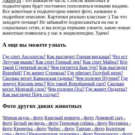
Джибути
- это важная ее часть. Список животных в
подкатегории будет постоянно пополняться новыми видами.
Все животные в подкатегории имеют фото, название и
подробное описание. Картинки реально классные :) Так что
заходите почаще! Не забывайте подписываться на нас в
социальных сетях, и вы всегда первыми узнаете, какие новые
животные появились у нас в энциклопедии. Удачи!
А еще вы можете узнать
Где спит Аксолотль?
Как выглядит Горная вискаша?
Что ест
Летучая мышь?
Как спит Горный лев?
Как спит Майна?
Кто
такой Сумчатый волк?
Чем питается Бык тур?
Как выглядит
Воробей?
Где живет Стрекоза?
Где обитает Голубой неон?
Сколько весит Кавказская гадюка?
Чем полезен Нутрия?
Где
зимует Кролик рекс?
Кто такой Воробьиный сыч?
Сколько
весит Морской слон?
Чем полезен Оса?
Где живет Ондатра?
Как выглядит Паук солдат?
Фото других диких животных
Чёрная акула - фото
Красный коршун - фото
Домовой сыч -
фото
Белый медведь - фото
Гиеновая собака - фото
Веснянка -
фото
Креветка - фото
Чибис - фото
Тарпан - фото
Болотная
сова - фото
Обыкновенная лазоревка - фото
Броненосец - фото