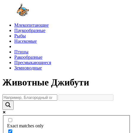
Млекопитающие
Паукообразные
Рыбы
Насекомые
Птицы
Ракообразные
Пресмыкающиеся
Земноводные
Животные Джибути
Exact matches only